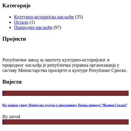
Категорије
Културно-историјско насљеђе
(35)
Остало
(1)
Природно насљеђе
(97)
Пројекти
Републички завод за заштиту културно-историјског и
природног насљеђа је републичка управна организација у
саставу Министарства просвјете и културе Републике Српске.
Вијести
0
На јавном увиду Приједлог oдлуке о проглашењу Парка природе “Велики Столац”
By
zavod
0