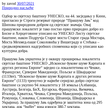
by
zavod
30/07/2021
Природно насљеђе
Одбор за свјетску баштину УНЕСКО, на 44. засједању у Кини,
прогласио је Строги резерват природе “Прашуму Јањ” код
Шипова природним добром од свјетског значаја. Овај
прашумски локалитет је тако постао прво природно добро из
Босне и Херцеговине уписано на УНЕСКО Листу свјетске
баштине, након Подручја Старог моста Старог града Мостара,
Моста Мехмед-паше Соколовића у Вишеграду и Стећака –
средњовјековних надгробних споменика који су уписани као
културна добра.
Прашума Јањ уврштена je у оквиру проширења локалитета
свјетске баштине УНЕСКO „Исконске букове шуме Карпата и
других региона Европе“ заједно са локалитетима из Чешке,
Француске, Сјеверне Македоније, Пољске и Швајцарске
(1133ter). “Исконске букове шуме Карпата и других региона
Европе” (1133) тренутно је највеће серијско добро свјетске
баштине са укупно 94 локалитета у 18 земаља (Албанија,
Аустрија, Белгија, БиХ, Бугарска, Француска, Њемачка,
Италија, Хрватска, Чешка, Сјеверна Македонија, Пољска,
Румунија, Словачка, Словенија, Шпанија, Швајцарска и
Украјина). За прашуму Јањ одређена је заштитна зона од 295
хектара, док “buffer” зона износи 380,7 хектара.