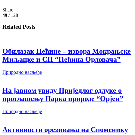
Share
49
/ 128
Related Posts
Обилазак Пећине – извора Мокрањске
Миљацке и СП “Пећина Орловача”
Природно насљеђе
На јавном увиду Пријeдлог одлуке о
проглашењу Парка природе “Орјен”
Природно насљеђе
Активности орезивања на Споменику