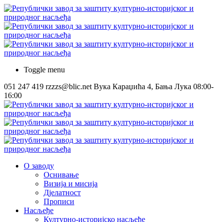
Toggle menu
051 247 419
rzzzs@blic.net
Вука Караџића 4, Бања Лука
08:00-
16:00
О заводу
Оснивање
Визија и мисија
Дјелатност
Прописи
Насљеђе
Културно-историјско насљеђе