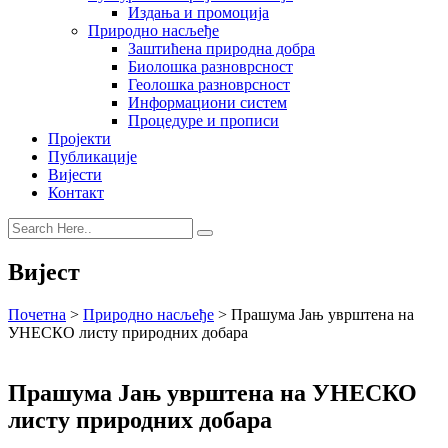
Издања и промоција
Природно насљеђе
Заштићена природна добра
Биолошка разноврсност
Геолошка разноврсност
Информациони систем
Процедуре и прописи
Пројекти
Публикације
Вијести
Контакт
Вијест
Почетна
>
Природно насљеђе
>
Прашума Јањ уврштена на
УНЕСКО листу природних добара
Прашума Јањ уврштена на УНЕСКО
листу природних добара