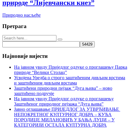
природе “Лијевчански кнез”
Природно насљеђе
Претрага
Најновије вијести
На јавном увиду Приједлог oдлуке о проглашењу Парка
природе “Велики Столац”
Усвојена Уредба о строго заштићеним дивљим врстима
и заштићеним дивљим врстама
Заштићени природни пејзаж “Дуга њива” – ново
заштићено подручје
На јавном увиду Приједлог oдлуке о проглашењу
Заштићеног природног пејзажа “Дуга њива”
Јавно оглашавање ПРИЈЕДЛОГ ЗА УТВРЂИВАЊЕ
НЕПОКРЕТНОГ КУЛТУРНОГ ДОБРА – КУЋА
ПОРОДИЦЕ МИЛАНОВИЋ У БАЊА ЛУЦИ – У
КАТЕГОРИЈИ ОСТАЛА КУЛТУРНА ДОБРА