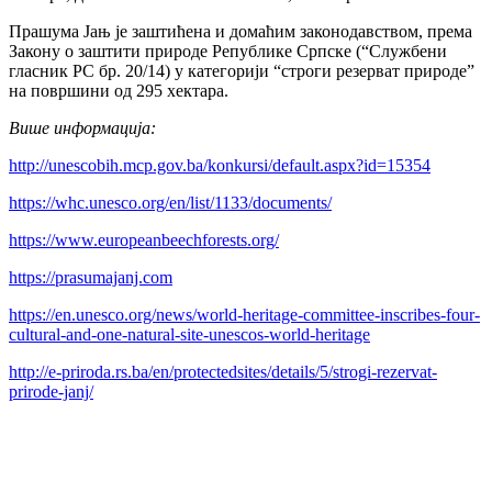
Прашума Јањ је заштићена и домаћим законодавством, према
Закону о заштити природе Републике Српске (“Службени
гласник РС бр. 20/14) у категорији “строги резерват природе”
на површини од 295 хектара.
Више информација:
http://unescobih.mcp.gov.ba/konkursi/default.aspx?id=15354
https://whc.unesco.org/en/list/1133/documents/
https://www.europeanbeechforests.org/
https://prasumajanj.com
https://en.unesco.org/news/world-heritage-committee-inscribes-four-
cultural-and-one-natural-site-unescos-world-heritage
http://e-priroda.rs.ba/en/protectedsites/details/5/strogi-rezervat-
prirode-janj/