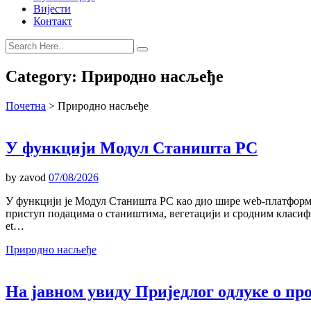
Вијести
Контакт
Category:
Природно насљеђе
Почетна
>
Природно насљеђе
У функцији Модул Станишта РС
by
zavod
07/08/2026
У функцији је Модул Станишта РС као дио шире web-платфор
приступ подацима о стаништима, вегетацији и сродним класиф
et…
Природно насљеђе
На јавном увиду Приједлог oдлуке о п