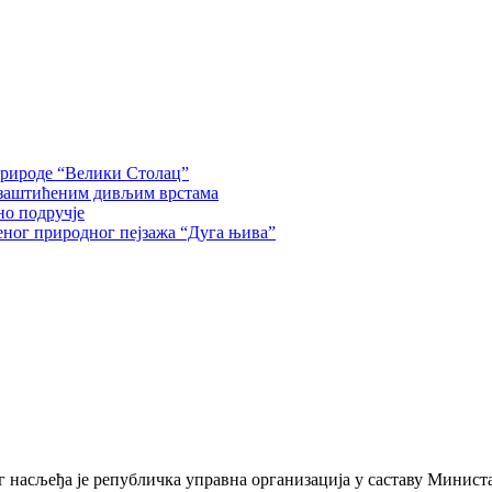
природе “Велики Столац”
 заштићеним дивљим врстама
но подручје
еног природног пејзажа “Дуга њива”
 насљеђа је републичка управна организација у саставу Министа