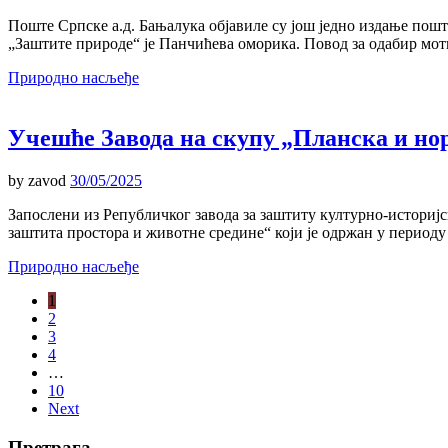
Поште Српске а.д. Бањалука објавиле су још једно издање по
„Заштите природе“ је Панчићева оморика. Повод за одабир мот
Природно насљеђе
Учешће Завода на скупу „Планска и но
by
zavod
30/05/2025
Запослени из Републичког завода за заштиту културно-историј
заштита простора и животне средине“ који је одржан у период
Природно насљеђе
1
2
3
4
…
10
Next
Претрага