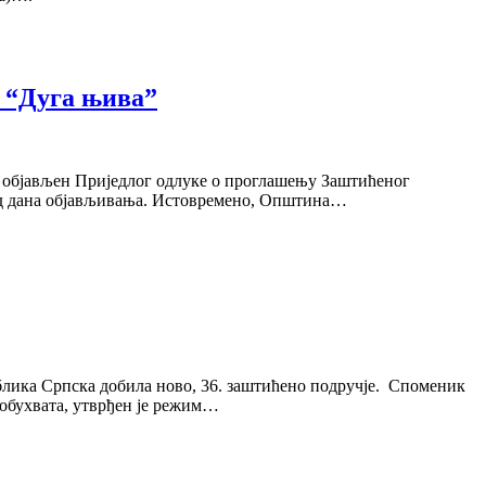
а “Дуга њива”
ке објављен Приједлог одлуке о проглашењу Заштићеног
а од дана објављивања. Истовремено, Општина…
блика Српска добила ново, 36. заштићено подручје. Споменик
 обухвата, утврђен је режим…