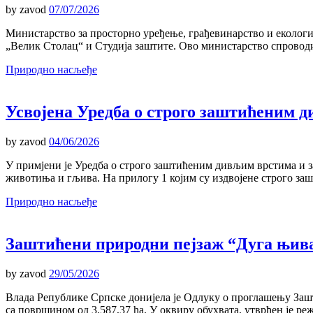
by
zavod
07/07/2026
Министарство за просторно уређење, грађевинарство и екологи
„Велик Столац“ и Студија заштитe. Ово министарство спроводи
Природно насљеђе
Усвојена Уредба о строго заштићеним
by
zavod
04/06/2026
У примјени је Уредба о строго заштићеним дивљим врстима и з
животиња и гљива. На прилогу 1 којим су издвојене строго заш
Природно насљеђе
Заштићени природни пејзаж “Дуга њива
by
zavod
29/05/2026
Влада Републике Српске донијела је Одлуку о проглашењу Заш
са површином од 3.587,37 ha. У оквиру обухвата, утврђен је режи