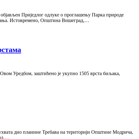
е објављен Приједлог одлуке о проглашењу Парка природе
љивања. Истовремено, Општина Вишеград,…
рстама
Овом Уредбом, заштићено је укупно 1505 врста биљака,
бухвата дио планине Требава на територији Општине Модрича,
ја)….