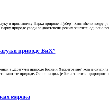
длуку о проглашењу Парка природе „Губер“. Заштићено подручје 
У парку природе уводи се двостепени режим заштите, односно р
рагуљи природе БиХ”
еренција „Драгуљи природе Босне и Херцеговине“ која је окупил
асти заштите природе. Основни циљ је боља заштита природног 
ких марака