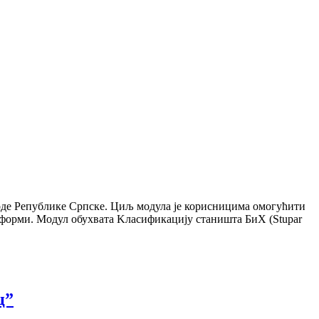
де Републике Српске. Циљ модула је корисницима омогућити
 форми. Модул обухвата Kласификацију станишта БиХ (Stupar
ц”