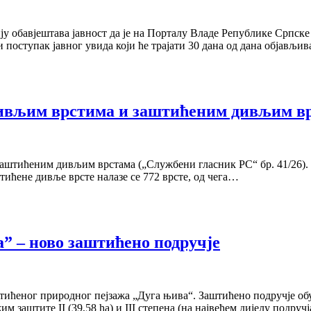
ју обавјештава јавност да је на Порталу Владе Републике Српск
 поступак јавног увида који ће трајати 30 дана од дана објав
 дивљим врстима и заштићеним дивљим в
аштићеним дивљим врстама („Службени гласник РС“ бр. 41/26). 
тићене дивље врсте налазе се 772 врсте, од чега…
” – ново заштићено подручје
тићеног природног пејзажа „Дуга њива“. Заштићено подручје о
м заштите II (39,58 ha) и III степена (на највећем дијелу подруч