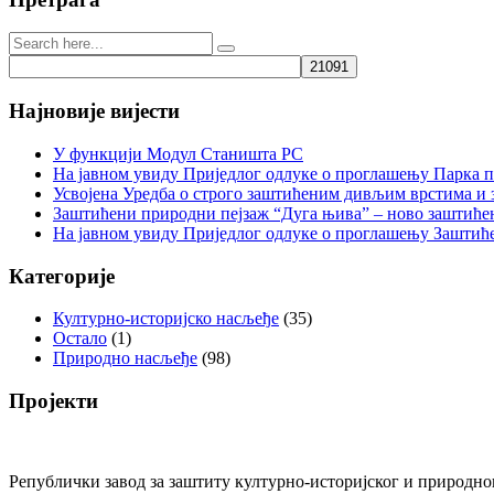
Најновије вијести
У функцији Модул Станишта РС
На јавном увиду Приједлог oдлуке о проглашењу Парка 
Усвојена Уредба о строго заштићеним дивљим врстима и
Заштићени природни пејзаж “Дуга њива” – ново заштиће
На јавном увиду Приједлог oдлуке о проглашењу Заштић
Категорије
Културно-историјско насљеђе
(35)
Остало
(1)
Природно насљеђе
(98)
Пројекти
Републички завод за заштиту културно-историјског и природног