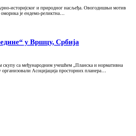
лтурно-историјског и природног насљеђа. Овогодишњи мотив
а оморика је ендемо-реликтна…
едине“ у Вршцу, Србија
ном скупу са међународним учешћем „Планска и нормативна
 су организовали Асоцијација просторних планера…