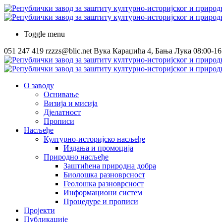
Toggle menu
051 247 419
rzzzs@blic.net
Вука Караџића 4, Бања Лука
08:00-16
О заводу
Оснивање
Визија и мисија
Дјелатност
Прописи
Насљеђе
Културно-историјско насљеђе
Издања и промоција
Природно насљеђе
Заштићена природна добра
Биолошка разноврсност
Геолошка разноврсност
Информациони систем
Процедуре и прописи
Пројекти
Публикације