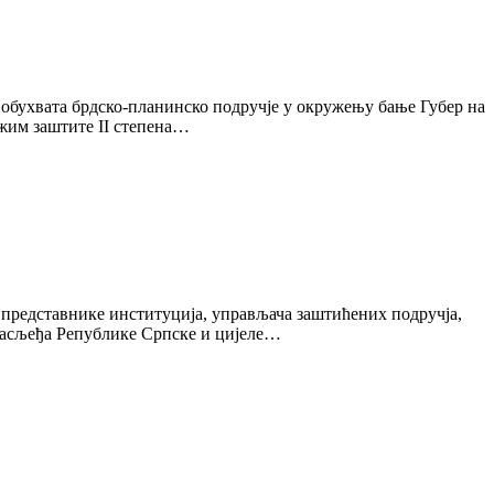
обухвата брдско-планинско подручје у окружењу бање Губер на
ежим заштите II степена…
а представнике институција, управљача заштићених подручја,
насљеђа Републике Српске и цијеле…