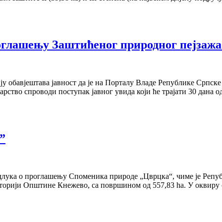
роглашењу Заштићеног природног пејзаж
ју обавјештава јавност да је на Порталу Владе Републике Српс
арство спроводи поступак јавног увида који ће трајати 30 дан
”
длука о проглашењу Споменика природе „Цврцка“, чиме је Репу
иторији Општине Кнежево, са површином од 557,83 ha. У оквиру