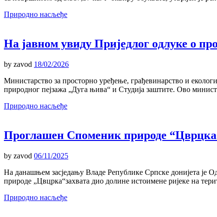
Природно насљеђе
На јавном увиду Приједлог oдлуке о п
by
zavod
18/02/2026
Министарство за просторно уређење, грађевинарство и екологи
природног пејзажа „Дуга њива“ и Студија заштитe. Ово минист
Природно насљеђе
Проглашен Споменик природе “Цврцка
by
zavod
06/11/2025
На данашњем засједању Владе Републике Српске донијета је О
природе „Цвцрка“захвата дио долине истоимене ријеке на тер
Природно насљеђе