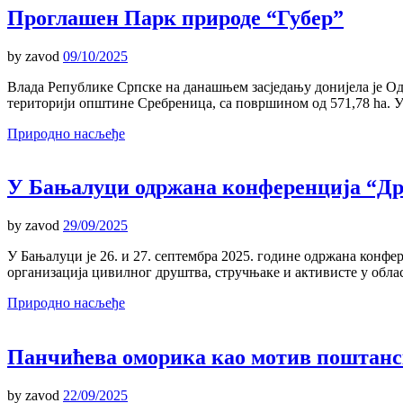
Проглашен Парк природе “Губер”
by
zavod
09/10/2025
Влада Републике Српске на данашњем засједању донијела је О
територији општине Сребреница, са површином од 571,78 ha. 
Природно насљеђе
У Бањалуци одржана конференција “Д
by
zavod
29/09/2025
У Бањалуци је 26. и 27. септембра 2025. године одржана конф
организација цивилног друштва, стручњаке и активисте у обл
Природно насљеђе
Панчићева оморика као мотив поштанс
by
zavod
22/09/2025