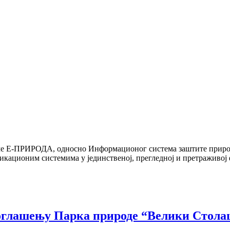
ме Е-ПРИРОДА, односно Информационог система заштите приро
икационим системима у јединственој, прегледној и претраживој
роглашењу Парка природе “Велики Стола