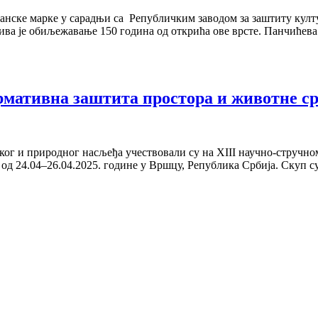
штанске марке у сарадњи са Републичким заводом за заштиту ку
ива је обиљежавање 150 година од открића ове врсте. Панчићев
рмативна заштита простора и животне ср
ског и природног насљеђа учествовали су на XIII научно-струч
у од 24.04–26.04.2025. године у Вршцу, Република Србија. Скуп