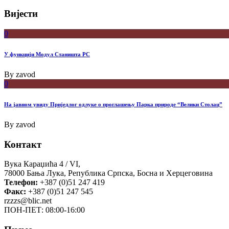
Вијести
0
У функцији Модул Станишта РС
By
zavod
0
На јавном увиду Приједлог oдлуке о проглашењу Парка природе “Велики Столац”
By
zavod
Контакт
Вука Караџића 4 / VI,
78000 Бања Лука, Република Српска, Босна и Херцеговина
Телефон:
+387 (0)51 247 419
Факс:
+387 (0)51 247 545
rzzzs@blic.net
ПОН-ПЕТ: 08:00-16:00