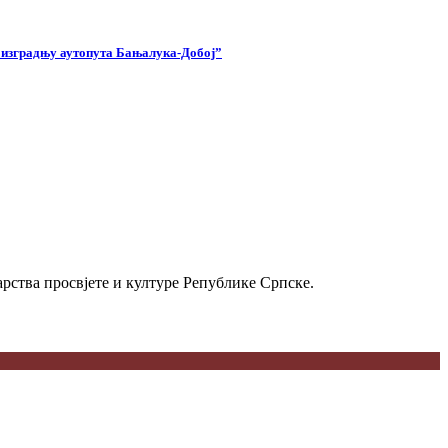
а изградњу аутопута Бањалука-Добој”
рства просвјете и културе Републике Српске.