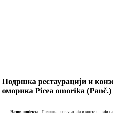
Подршка рестаурацији и конзе
оморика Picea omorika (Panč.)
Назив пројекта
Подршка рестаурацији и конзервацији на