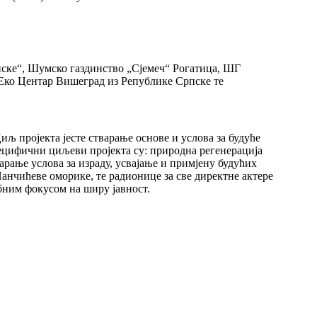
ске“, Шумско газдинство „Сјемеч“ Рогатица, ШГ
Еко Центар Вишеград из Републике Српске те
љ пројекта јесте стварање основе и услова за будуће
цифични циљеви пројекта су: природна регенерација
рање услова за израду, усвајање и примјену будућих
нчићеве оморике, те радионице за све директне актере
бним фокусом на ширу јавност.