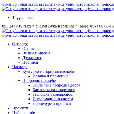
Toggle menu
051 247 419
rzzzs@blic.net
Вука Караџића 4, Бања Лука
08:00-16
О заводу
Оснивање
Визија и мисија
Дјелатност
Прописи
Насљеђе
Културно-историјско насљеђе
Издања и промоција
Природно насљеђе
Заштићена природна добра
Биолошка разноврсност
Геолошка разноврсност
Информациони систем
Процедуре и прописи
Пројекти
Публикације