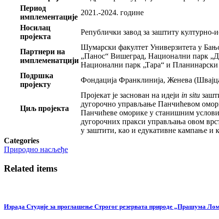
Период
2021.-2024. године
имплементације
Носилац
Републички завод за заштиту културно-и
пројекта
Шумарски факултет Универзитета у Бањ
Партнери на
„Панос“ Вишеград, Национални парк „Др
имплеменатцији
Национални парк „Тара“ и Планинарски к
Подршка
Фондација Франклинија, Женева (Швајц
пројекту
Пројекат је заснован на идеји
in situ
зашти
дугорочно управљање Панчићевом оморик
Циљ пројекта
Панчићеве оморике у станишним условима
дугорочних пракси управљања овом врст
у заштити, као и едукативне кампање и 
Categories
Природно насљеђе
Related items
Израда Студије за проглашење Строгог резервата природе „Прашума Ло