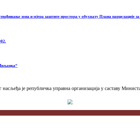
врђивање зона и мјера заштите простора у обухвату Плана парцелације з
002.
 Миљацка“
 насљеђа је републичка управна организација у саставу Министа