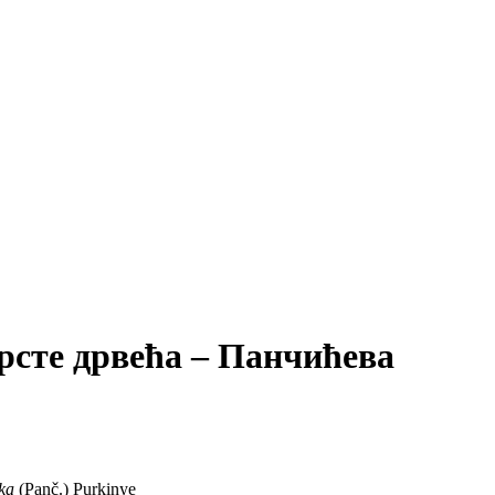
рсте дрвећа – Панчићева
ka
(Panč.) Purkinye