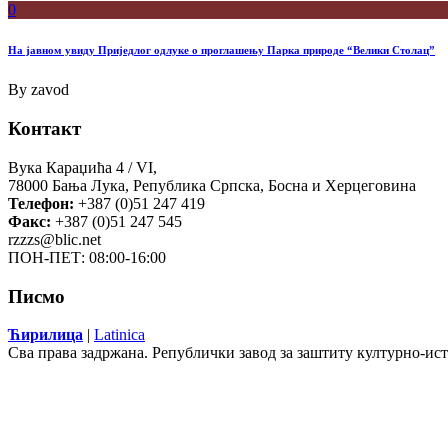
0
На јавном увиду Приједлог oдлуке о проглашењу Парка природе “Велики Столац”
By
zavod
Контакт
Вука Караџића 4 / VI,
78000 Бања Лука, Република Српска, Босна и Херцеговина
Телефон:
+387 (0)51 247 419
Факс:
+387 (0)51 247 545
rzzzs@blic.net
ПОН-ПЕТ: 08:00-16:00
Писмо
Ћирилица
|
Latinica
Сва права задржана. Републички завод за заштиту културно-ис