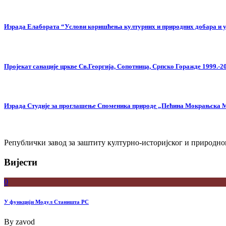
Израда Елабората “Услови коришћења културних и природних добара и ут
Пројекат санације цркве Св.Георгија, Сопотница, Српско Горажде 1999.-2
Израда Студије за проглашење Споменика природе „Пећина Мокрањска
Републички завод за заштиту културно-историјског и природног
Вијести
0
У функцији Модул Станишта РС
By
zavod