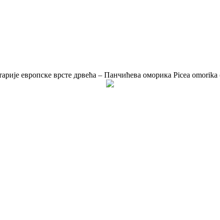
арије европске врсте дрвећа – Панчићева оморика Picea omorika (