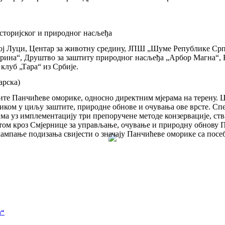
сторијског и природног насљеђа
ој Луци, Центар за животну средину, ЈПШ „Шуме Републике Срп
ина“, Друштво за заштиту природног насљеђа „Арбор Магна“, 
луб „Тара“ из Србије.
арска)
те Панчићеве оморике, односно директним мјерама на терену. Ци
ом у циљу заштите, природне обнове и очувања ове врсте. Спе
 уз имплементацију три препоручене методе конзервације, ства
ом кроз Смјернице за управљање, очување и природну обнову Па
кампање подизања свијести о значају Панчићеве оморике са посе
м“