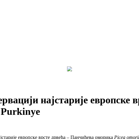
рвацији најстарије европске в
 Purkinye
јстарије европске врсте дрвећа – Панчићева оморика
Picea omori