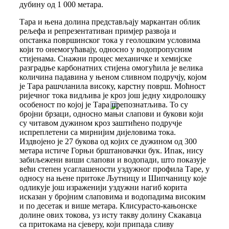
дубину од 1 000 метара.
Тара и њена долина представљају маркантан облик
рељефа и репрезентативан примјер развоја и
опстанка површинског тока у геолошким условима
који то онемогућавају, односно у водопропусним
стијенама. Снажни процес механичке и хемијске
разградње карбонатних стијена омогућила је велика
количина падавина у њеном сливном подручју, којом
је Тара рашчланила високу, карстну површ. Моћност
ријечног тока видљива је кроз још једну хидролошку
особеност по којој је Тара препознатљива. То су
бројни брзаци, односно мањи слапови и букови који
су читавом дужином кроз заштићено подручје
испреплетени са мирнијим дијеловима тока.
Издвојено је 27 букова од којих се дужином од 300
метара истиче Горњи брштановачки бук. Ипак, нису
забиљежени виши слапови и водопади, што показује
већи степен усаглашености уздужног профила Таре, у
односу на њене притоке Љутницу и Шипчаницу које
одликује још израженији уздужни нагиб корита
исказан у бројним слаповима и водопадима високим
и по десетак и више метара. Клисурасто-кањонске
долине ових токова, уз исту такву долину Скакавца
са притокама на сјеверу, који припада сливу