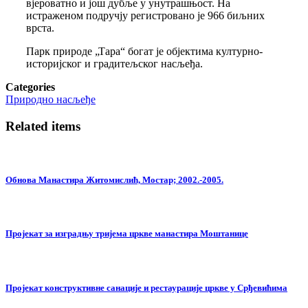
вјероватно и још дубље у унутрашњост. На
истраженом подручју регистровано је 966 биљних
врста.
Парк природе „Тара“ богат је објектима културно-
историјског и градитељског насљеђа.
Categories
Природно насљеђе
Related items
Обнова Манастира Житомислић, Мостар; 2002.-2005.
Пројекат за изградњу тријема цркве манастира Моштанице
Пројекат конструктивне санације и рестаурације цркве у Срђевићима