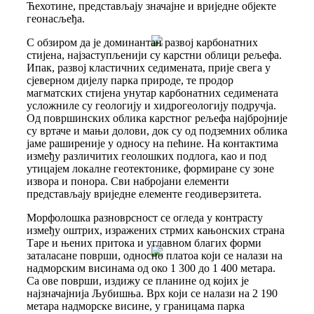
Ћехотине, представљају значајне и вриједне објекте
геонасљеђа.
С обзиром да је доминантан развој карбонатних
стијена, најзаступљенији су карстни облици рељефа.
Ипак, развој кластичних седимената, прије свега у
сјеверном дијелу парка природе, те продор
магматских стијена унутар карбонатних седимената
усложниле су геологију и хидрогеологију подручја.
Од површинских облика карстног рељефа најбројније
су вртаче и мањи долови, док су од подземних облика
јаме раширеније у односу на пећине. На контактима
између различитих геолошких подлога, као и под
утицајем локалне геотектонике, формиране су зоне
извора и понора. Сви набројани елементи
представљају вриједне елементе геодиверзитета.
Морфолошка разноврсност се огледа у контрасту
између оштрих, изражених стрмих кањонских страна
Таре и њених притока и углавном благих форми
заталасане површи, односно платоа који се налази на
надморским висинама од око 1 300 до 1 400 метара.
Са ове површи, издижу се планине од којих је
најзначајнија Љубишња. Врх који се налази на 2 190
метара надморске висине, у границама парка