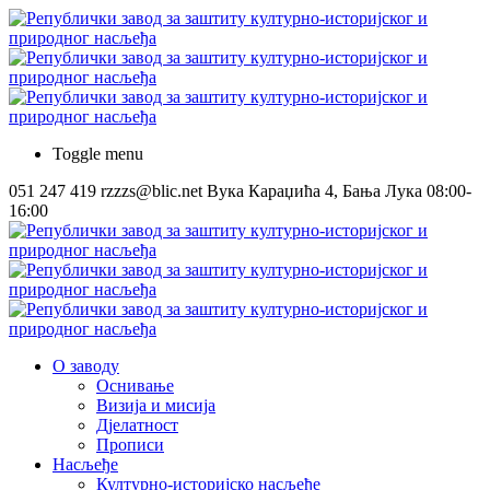
Toggle menu
051 247 419
rzzzs@blic.net
Вука Караџића 4, Бања Лука
08:00-
16:00
О заводу
Оснивање
Визија и мисија
Дјелатност
Прописи
Насљеђе
Културно-историјско насљеђе