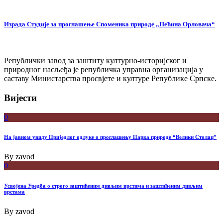
Израда Студије за проглашење Споменика природе „Пећина Орловача“
Републички завод за заштиту културно-историјског и
природног насљеђа је републичка управна организација у
саставу Министарства просвјете и културе Републике Српске.
Вијести
0
На јавном увиду Приједлог oдлуке о проглашењу Парка природе “Велики Столац”
By
zavod
0
Усвојена Уредба о строго заштићеним дивљим врстима и заштићеним дивљим
врстама
By
zavod