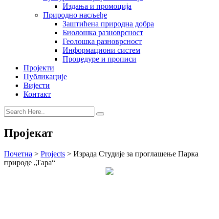
Издања и промоција
Природно насљеђе
Заштићена природна добра
Биолошка разноврсност
Геолошка разноврсност
Информациони систем
Процедуре и прописи
Пројекти
Публикације
Вијести
Контакт
Пројекат
Почетна
>
Projects
>
Израда Студије за проглашење Парка
природе „Тара“