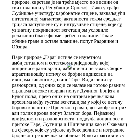
природе, сврстава је на треће мјесто по висини од
свих планина у Републици Српској. Иако у грађи
Љубишње учествују карбонатне стијене, захваљајући
интентивној магматској активности током средњег
тријаса заступљене су и интрузивне стијене, које су,
уз знатну покривеност вегетацијом условиле
релативно благе форме гребена планине. Такве
облике граде и остале планине, попут Радовине и
Обзира.
Парк природе „Тара“ истиче се изузетном
амбијенталном и естетском вриједношћу којој
доприносе разноврсни, живописни пејзажи. Својом
атрактивношћу истичу се бројни видиковци на
ивицама кањонске долине Таре. Видиковци су
разноврсни, од оних који се налазе на готово равним
странама високе површи попут Дулиног Бријега и
Рудог поља, преко оних на оштрим кречњачким
врховима међу густом вегетацијом у којој се истичу
борови као што је Црвенкова раван, до такође оштрих
али голих врхова попут Златног бора. Пејзажној
вриједности и разноврсности подручја доприносе и
притоке Таре, Љутница и Шипчаница као и Скакавац
на сјеверу, које су усјекле дубоке долине и изградиле
бројне оштре кречњачке облике. Врло атрактивни су