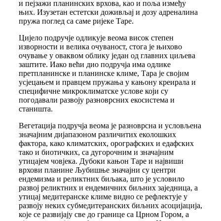
и пејзажи планинских врхова, као и поља између
њих. Изузетан естетски доживљај и дозу адреналина
пружа поглед са саме ријеке Таре.
Цијело подручје одликује веома висок степен
изворности и велика очуваност, стога је њихово
очување у оваквом облику један од главних циљева
заштите. Иако већи дио подручја има одлике
претпланинске и планинске климе, Тара је својим
усјецањем и правцем пружања у кањону креирала и
специфичне микроклиматске услове који су
погодавали развоју разноврсних екосистема и
станишта.
Вегетација подручја веома је разноврсна и условљена
значајним дијапазоном различитих еколошких
фактора, како климатских, орографских и едафских
тако и биотичких, са дугорочним и значајним
утицајем човјека. Дубоки кањон Таре и највиши
врхови планине Љубишње значајни су центри
ендемизма и реликтних биљака, што је условило
развој реликтних и ендемичних биљних заједница, а
утицај медитеранске климе видно се рефлектује у
развоју неких субмедитеранских биљних асоцијација,
које се развијају све до границе са Црном Гором, а