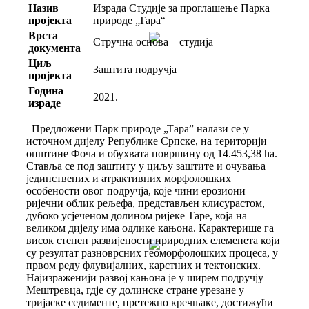
Назив
Израда Студије за проглашење Парка
пројекта
природе „Тара“
Врста
Стручна основа – студија
документа
Циљ
Заштита подручја
пројекта
Година
2021.
израде
Предложени Парк природе „Тараˮ налази се у
источном дијелу Републике Српске, на територији
општине Фоча и обухвата површину од 14.453,38 ha.
Ставља се под заштиту у циљу заштите и очувања
јединствених и атрактивних морфолошких
особености овог подручја, које чини ерозиони
ријечни облик рељефа, представљен клисурастом,
дубоко усјеченом долином ријеке Таре, која на
великом дијелу има одлике кањона. Карактерише га
висок степен развијености природних елеменета који
су резултат разноврсних геоморфолошких процеса, у
првом реду флувијалних, карстних и тектонских.
Најизраженији развој кањона је у ширем подручју
Мештревца, гдје су долинске стране урезане у
тријаске седименте, претежно кречњаке, достижући