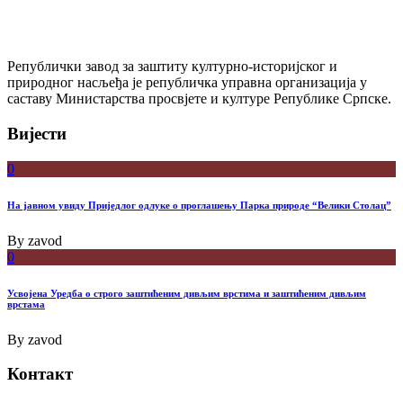
Републички завод за заштиту културно-историјског и
природног насљеђа је републичка управна организација у
саставу Министарства просвјете и културе Републике Српске.
Вијести
0
На јавном увиду Приједлог oдлуке о проглашењу Парка природе “Велики Столац”
By
zavod
0
Усвојена Уредба о строго заштићеним дивљим врстима и заштићеним дивљим
врстама
By
zavod
Контакт