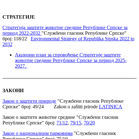
СТРАТЕГИЈЕ
Стратегија заштите животне средине Републике Српске за
период 2022-2032
"Службени гласник Републике Српске"
број: 118/22
Environmental Strategy of Republika Srpska 2022 to
2032
Акциони план за спровођење Стратегије заштите
животне средине Републике Српске за период 2025-
2027.
ЗАКОНИ
Закон о заштити природе
"Службени гласник Републике
Српске" број: 49/24 Zakon o zaštiti prirode
LATINICA
Закон о заштити животне средине "Службени гласник
Републике Српске" број:
71/12
,
79/15
,
70/20
Закон о националним парковима
"Службени гласник
Републике Српске" број: 75/10