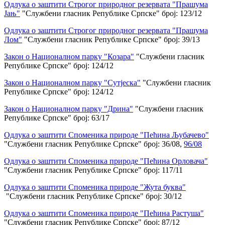
Одлука о заштити Строгог природног резервата "Прашума
Јањ"
"Службени гласник Републике Српске" број: 123/12
Одлука о заштити Строгог природног резервата "Прашума
Лом"
"Службени гласник Републике Српске" број: 39/13
Закон о Националном парку "Козара"
"Службени гласник
Републике Српске" број: 124/12
Закон о Националном парку "Сутјеска"
"Службени гласник
Републике Српске" број: 124/12
Закон о Националном парку "Дрина"
"Службени гласник
Републике Српске" број: 63/17
Одлука о заштити Споменика природе "Пећина Љубачево"
"Службени гласник Републике Српске" број: 36/08,
96/08
Одлука о заштити Споменика природе "Пећина Орловача"
"Службени гласник Републике Српске" број: 117/11
Одлука о заштити Споменика природе "Жута буква"
"Службени гласник Републике Српске" број: 30/12
Одлука о заштити Споменика природе "Пећина Растуша"
"Службени гласник Републике Српске" број: 87/12