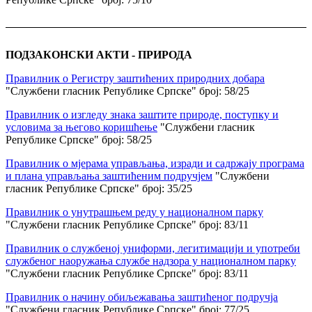
ПОДЗАКОНСКИ АКТИ - ПРИРОДА
Правилник о Регистру заштићених природних добара
"Службени гласник Републике Српске" број: 58/25
Правилник о изгледу знака заштите природе, поступку и
условима за његово коришћење
"Службени гласник
Републике Српске" број: 58/25
Правилник о мјерама управљања, изради и садржају програма
и плана управљања заштићеним подручјем
"Службени
гласник Републике Српске" број: 35/25
Правилник о унутрашњем реду у националном парку
"Службени гласник Републике Српске" број: 83/11
Правилник о службеној униформи, легитимацији и употреби
службеног наоружања службе надзора у националном парку
"Службени гласник Републике Српске" број: 83/11
Правилник о начину обиљежавања заштићеног подручја
"Службени гласник Републике Српске" број: 77/25