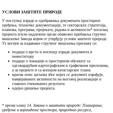
УСЛОВИ ЗАШТИТЕ ПРИРОДЕ
У поступку израде и одобравања докумената просторног
уређења, техничке документације, те секторских стратегија,
планова, програма, пројеката, радова и активности* носилац
пројекта и/или надлежни орган обавезно прибавља стручно
мишљење Завода којим се утврђују услови заштите природе.
Уз захтјев за издавање стручног мишљења прилажу се:
подаци о врсти и носиоцу израде документа и
инвеститору
подаци о локацији и просторном обухвату са
одговарајућим картографским и графичким прилозима,
а за пројекте и са копијом катастарског плана
кратак опис циљева због којих се документ израђује,
намјераваних активности на његовој реализацији и
главних очекиваних резултата
идејно рјешење пројекта.
*
према члану 14. Закона о заштити природе: Планирање,
уређење и коришћење простора, природних ресурса,