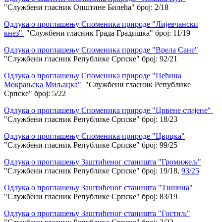
"Службени гласник Општине Билећа" број: 2/18
Одлука о проглашењу Споменика природе "Лијевчански
кнез"
"Службени гласник Града Градишка" број: 11/19
Одлука о проглашењу Споменика природе "Врела Сане"
"Службени гласник Републике Српске" број: 92/21
Одлука о проглашењу Споменика природе "Пећина
Мокрањска Миљацка"
"Службени гласник Републике
Српске" број: 5/22
Одлука о проглашењу Споменика природе "Црвене стијене"
"Службени гласник Републике Српске" број: 18/23
Одлука о проглашењу Споменика природе "Цврцка"
"Службени гласник Републике Српске" број: 99/25
Одлука о проглашењу Заштићеног станишта "Громижељ"
"Службени гласник Републике Српске" број: 19/18,
93/25
Одлука о проглашењу Заштићеног станишта "Тишина"
"Службени гласник Републике Српске" број: 83/19
Одлука о проглашењу Заштићеног станишта "Гостиљ"