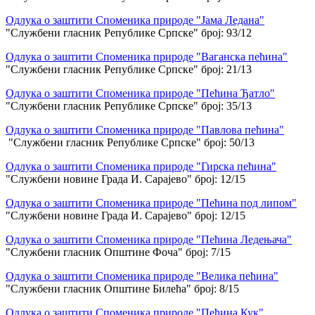
Одлука о заштити Споменика природе "Јама Ледана"
"Службени гласник Републике Српске" број: 93/12
Одлука о заштити Споменика природе "Ваганска пећина"
"Службени гласник Републике Српске" број: 21/13
Одлука о заштити Споменика природе "Пећина Ђатло"
"Службени гласник Републике Српске" број: 35/13
Одлука о заштити Споменика природе "Павлова пећина"
"Службени гласник Републике Српске" број: 50/13
Одлука о заштити Споменика природе "Гирска пећина"
"Службени новине Града И. Сарајево" број: 12/15
Одлука о заштити Споменика природе "Пећина под липом"
"Службени новине Града И. Сарајево" број: 12/15
Одлука о заштити Споменика природе "Пећина Ледењача"
"Службени гласник Општине Фоча" број: 7/15
Одлука о заштити Споменика природе "Велика пећина"
"Службени гласник Општине Билећа" број: 8/15
Одлука о заштити Споменика природе "Пећина Кук"