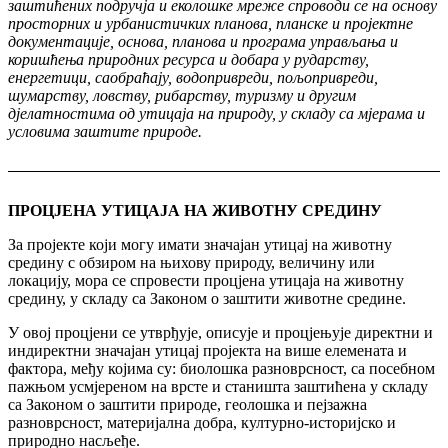
заштићених подручја и еколошке мреже спроводи се на основу
просторних и урбанистичких планова, планске и пројектне
документације, основа, планова и програма управљања и
коришћења природних ресурса и добара у рударству,
енергетици, саобраћају, водопривреди, пољопривреди,
шумарству, ловству, рибарству, туризму и другим
дјелатностима од утицаја на природу, у складу са мјерама и
условима заштите природе.
ПРОЦЈЕНА УТИЦАЈА НА ЖИВОТНУ СРЕДИНУ
За пројекте који могу имати значајан утицај на животну
средину с обзиром на њихову природу, величину или
локацију, мора се спровести процјена утицаја на животну
средину, у складу са Законом о заштити животне средине.
У овој процјени се утврђује, описује и процјењује директни и
индиректни значајан утицај пројекта на више елемената и
фактора, међу којима су: биолошка разноврсност, са посебном
пажњом усмјереном на врсте и станишта заштићена у складу
са Законом о заштити природе, геолошка и пејзажна
разноврсност, материјална добра, културно-историјско и
природно насљеђе.