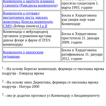
Конвенција о заштити влажних
преузела сукцесијом 1.
станишта (Рамсарска конвенција)
марта 1993. године
Конвенција о очувању
Босна и Херцеговина
миграторних врста дивљих
још увијек није члан
животиња (Бонска конвенција,
Конвенције
CMS)
Додаци (анекси)
I и II
Конвенција о међународној
Босна и Херцеговина
трговини угроженим врстама
приступила 21. јануара
дивље флоре и фауне (CITES
2009. године
конвенција)
Босна и Херцеговина
Конвенција о европским
ратификовала 31. јануара
пејзажима
2012. године
1
- На основу Бернске конвенције, формира се еколошка мрежа
подручја - Емералд мрежа
2
- На основу ових Директива, формира се еколошка мрежа
подручја - Натура 2000
3
- ово је додатни протокол уз Конвенцију о биодиверзитету