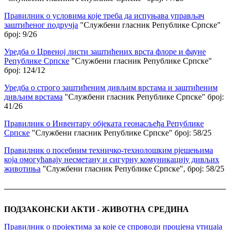
Правилник о условима које треба да испуњава управљач
заштићеног подручја
"Службени гласник Републике Српске"
број: 9/26
Уредба о Црвеној листи заштићених врста флоре и фауне
Републике Српске
"Службени гласник Републике Српске"
број: 124/12
Уредба о строго заштићеним дивљим врстама и заштићеним
дивљим врстама
"Службени гласник Републике Српске" број:
41/26
Правилник о Инвентару објеката геонасљеђа Републике
Српске
"Службени гласник Републике Српске" број: 58/25
Правилник о посебним техничко-технолошким рјешењима
која омогућавају несметану и сигурну комуникацију дивљих
животиња
"Службени гласник Републике Српске", број: 58/25
ПОДЗАКОНСКИ АКТИ - ЖИВОТНА СРЕДИНА
Правилник о пројектима за које се спроводи процјена утицаја