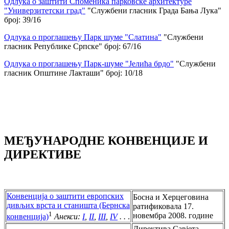
Одлука о заштити Споменика парковске архитектуре
"Универзитетски град"
"Службени гласник Града Бања Лука"
број: 39/16
Одлука о проглашењу Парк шуме "Слатина"
"Службени
гласник Републике Српске" број: 67/16
Одлука о проглашењу Парк-шуме "Јелића брдо"
"Службени
гласник Општине Лакташи" број: 10/18
МЕЂУНАРОДНЕ КОНВЕНЦИЈЕ И
ДИРЕКТИВЕ
Конвенција о заштити европских
Босна и Херцеговина
дивљих врста и станишта (Бернска
ратификовала 17.
1
новембра 2008. године
конвенција)
Анекси:
I
,
II
,
III
,
IV
. .
.
Директива Савјета