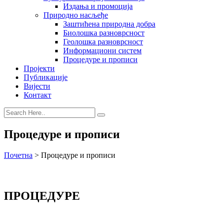
Издања и промоција
Природно насљеђе
Заштићена природна добра
Биолошка разноврсност
Геолошка разноврсност
Информациони систем
Процедуре и прописи
Пројекти
Публикације
Вијести
Контакт
Процедуре и прописи
Почетна
>
Процедуре и прописи
ПРОЦЕДУРЕ