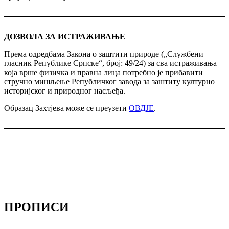
ДОЗВОЛА ЗА ИСТРАЖИВАЊЕ
Према одредбама Закона о заштити природе („Службени
гласник Републике Српске“, број: 49/24) за сва истраживања
која врше физичка и правна лица потребно је прибавити
стручно мишљење Републичког завода за заштиту културно
историјског и природног насљеђа.
Образац Захтјева може се преузети
ОВДЈЕ
.
ПРОПИСИ