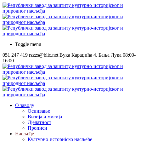
Toggle menu
051 247 419
rzzzs@blic.net
Вука Караџића 4, Бања Лука
08:00-
16:00
О заводу
Оснивање
Визија и мисија
Дјелатност
Прописи
Насљеђе
Културно-историјско насљеђе