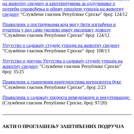
на животну средину и критеријумима за одлучивање о
потреби спровођења и обиму процјене утицаја на животну
средину
"Службени гласник Републике Српске" број: 124/12
Правилник о постројењима која могу бити изграђена и
пуштена у рад само уколико имају еколошку дозволу
"Службени гласник Републике Српске" број: 124/12
Упутство о садржају студије утицаја на животну средину
"Службени гласник Републике Српске" број: 108/13
Упутство о допуни Упутства о садржају студије утицаја на
животну средину
"Службени гласник Републике Српске"
број: 35/25
Правилник о граничним вриједностима интензитета буке
"Службени гласник Републике Српске", број: 2/23
Правилник о садржају пројекта ремедијације и рекултивације
(Службени гласник Републике Српске, број: 97/20)
АКТИ О ПРОГЛАШЕЊУ ЗАШТИЋЕНИХ ПОДРУЧЈА