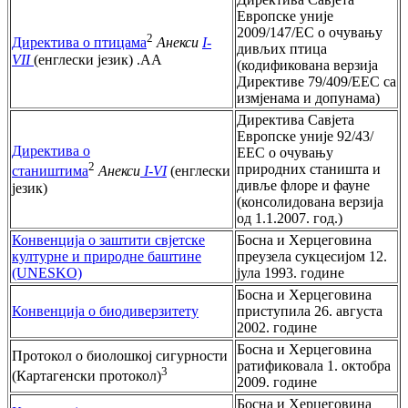
Европске уније
2009/147/EC о очувању
2
Директива о птицама
Анекси
I-
дивљих птица
VII
(енглески језик) .AA
(кодификована верзија
Директиве 79/409/ЕЕC са
измјенама и допунама)
Директива Савјета
Европске уније 92/43/
Директива о
ЕЕC о очувању
2
природних станишта и
стаништима
Анекси
I-VI
(енглески
дивље флоре и фауне
језик)
(консолидована верзија
од 1.1.2007. год.)
Конвенција о заштити свјетске
Босна и Херцеговина
културне и природне баштине
преузела сукцесијом 12.
(UNESKO)
јула 1993. године
Босна и Херцеговина
Конвенција о биодиверзитету
приступила 26. августа
2002. године
Босна и Херцеговина
Протокол о биолошкој сигурности
ратификовала 1. октобра
3
(Картагенски протокол)
2009. године
Босна и Херцеговина