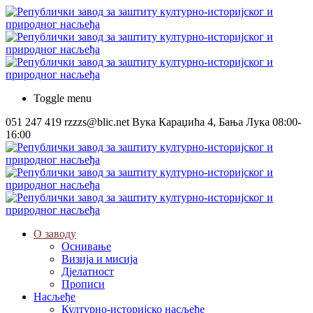
Toggle menu
051 247 419
rzzzs@blic.net
Вука Караџића 4, Бања Лука
08:00-
16:00
О заводу
Оснивање
Визија и мисија
Дјелатност
Прописи
Насљеђе
Културно-историјско насљеђе