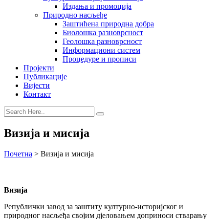
Издања и промоција
Природно насљеђе
Заштићена природна добра
Биолошка разноврсност
Геолошка разноврсност
Информациони систем
Процедуре и прописи
Пројекти
Публикације
Вијести
Контакт
Визија и мисија
Почетна
>
Визија и мисија
Визија
Републички завод за заштиту културно-историјског и
природног насљеђа својим дјеловањем доприноси стварању