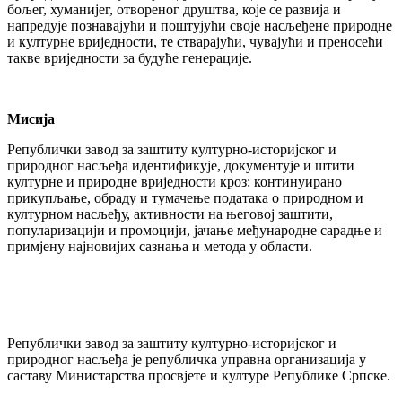
бољег, хуманијег, отвореног друштва, које се развија и
напредује познавајући и поштујући своје насљеђене природне
и културне вриједности, те стварајући, чувајући и преносећи
такве вриједности за будуће генерације.
Мисија
Републички завод за заштиту културно-историјског и
природног насљеђа идентификује, документује и штити
културне и природне вриједности кроз: континуирано
прикупљање, обраду и тумачење података о природном и
културном насљеђу, активности на његовој заштити,
популаризацији и промоцији, јачање међународне сарадње и
примјену најновијих сазнања и метода у области.
Републички завод за заштиту културно-историјског и
природног насљеђа је републичка управна организација у
саставу Министарства просвјете и културе Републике Српске.