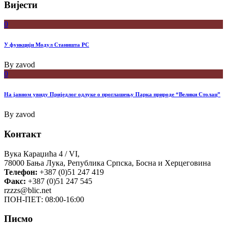
Вијести
0
У функцији Модул Станишта РС
By
zavod
0
На јавном увиду Приједлог oдлуке о проглашењу Парка природе “Велики Столац”
By
zavod
Контакт
Вука Караџића 4 / VI,
78000 Бања Лука, Република Српска, Босна и Херцеговина
Телефон:
+387 (0)51 247 419
Факс:
+387 (0)51 247 545
rzzzs@blic.net
ПОН-ПЕТ: 08:00-16:00
Писмо