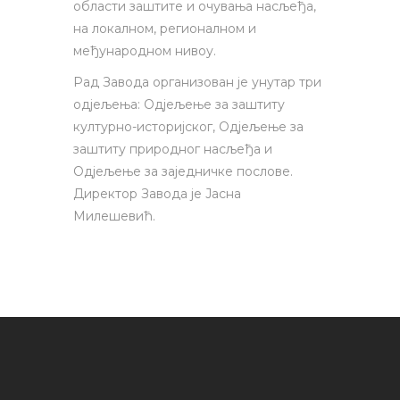
области заштите и очувања насљеђа,
на локалном, регионалном и
међународном нивоу.
Рад Завода организован је унутар три
одјељења: Одјељење за заштиту
културно-историјског, Одјељење за
заштиту природног насљеђа и
Одјељење за заједничке послове.
Директор Завода је Јасна
Милешевић.