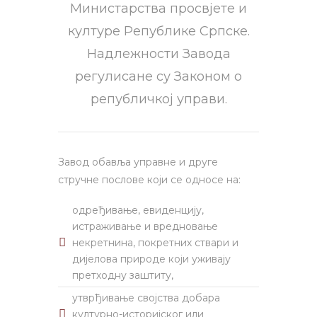
Министарства просвјете и
културе Републике Српске.
Надлежности Завода
регулисане су Законом о
републичкој управи.
Завод обавља управне и друге
стручне послове који се односе на:
одређивање, евиденцију,
истраживање и вредновање
некретнина, покретних ствари и
дијелова природе који уживају
претходну заштиту,
утврђивање својства добара
културно-историјског или