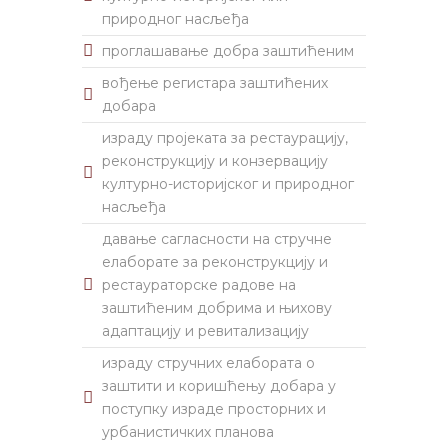
природног насљеђа
проглашавање добра заштићеним
вођење регистара заштићених
добара
израду пројеката за рестаурацију,
реконструкцију и конзервацију
културно-историјског и природног
насљеђа
давање сагласности на стручне
елаборате за реконструкцију и
рестаураторске радове на
заштићеним добрима и њихову
адаптацију и ревитализацију
израду стручних елабората о
заштити и коришћењу добара у
поступку израде просторних и
урбанистичких планова