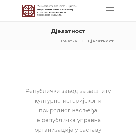
Дјелатност
Почетна
Дјелатност
Републички завод за заштиту
културно-историјског и
природног насљеђа
је републичка управна
организација
у саставу