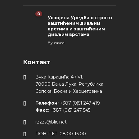
0
Усвојена Уредба о строго
заштићеним дивљим
врстима и заштићеним
дивљим врстама
By
zavod
Контакт
Вука Караџића 4 / VI,
78000 Бања Лука, Република
Српска, Босна и Херцеговина
Телефон:
+387 (0)51 247 419
Факс:
+387 (0)51 247 545
rzzzs@blic.net
ПОН-ПЕТ: 08:00-16:00