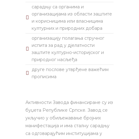
сарадњу са органима и
организацијама из области заштите
и корисницима или власницима
културних и природних добара
организацију полагања стручног
испита за рад у дјелатности
заштите културно-историјског и
природног насљеђа
друге послове утврђене важећим
прописима
Активности Завода финансиране су из
буџета Републике Српске. Завод се
укључио у обиљежавање бројних
манифестација и има сталну сарадњу
са одговарајућим институцијама у