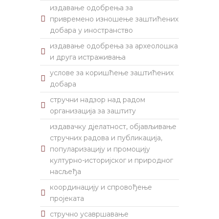
издавање одобрења за
привремено изношење заштићених
добара у иностранство
издавање одобрења за археолошка
и друга истраживања
услове за коришћење заштићених
добара
стручни надзор над радом
организација за заштиту
издавачку дјелатност, објављивање
стручних радова и публикација,
популаризацију и промоцију
културно-историјског и природног
насљеђа
координацију и спровођење
пројеката
стручно усавршавање