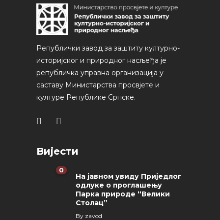
Републички завод за заштиту културно-
историјског и природног насљеђа је
републичка управна организација у
саставу Министарства просвјете и
културе Републике Српске.
Вијести
0
На јавном увиду Приједлог
oдлуке о проглашењу
Парка природе “Велики
Столац”
By
zavod