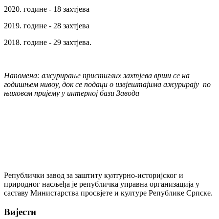
2020. године - 18 захтјева
2019. године - 28 захтјева
2018. године - 29 захтјева.
Напомена: ажурирање пристиглих захтјева врши се на
годишњем нивоу, док се подаци о извјештајима ажурирају по
њиховом пријему у интерној бази Завода
Републички завод за заштиту културно-историјског и
природног насљеђа је републичка управна организација у
саставу Министарства просвјете и културе Републике Српске.
Вијести