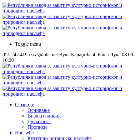
Toggle menu
051 247 419
rzzzs@blic.net
Вука Караџића 4, Бања Лука
08:00-
16:00
О заводу
Оснивање
Визија и мисија
Дјелатност
Прописи
Насљеђе
Културно-историјско насљеђе