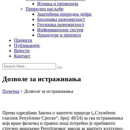
Издања и промоција
Природно насљеђе
Заштићена природна добра
Биолошка разноврсност
Геолошка разноврсност
Информациони систем
Процедуре и прописи
Пројекти
Публикације
Вијести
Контакт
Дозволе за истраживања
Почетна
>
Дозволе за истраживања
Према одредбама Закона о заштити природе („Службени
гласник Републике Српске“, број: 49/24) за сва истраживања
која врше физичка и правна лица потребно је прибавити
стручно мишљење Републичког завода за заштиту културно-