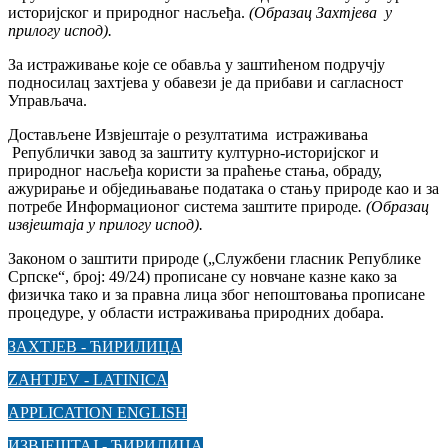
историјског и природног насљеђа.
(
О
бразац
Захтјева
у
прилогу испод).
За истраживање које се обавља у заштићеном подручју
подносилац захтјева у обавези је да прибави и сагласност
Управљача.
Достављене Извјештаје о резултатима истраживања
Републички завод за заштиту културно-историјског и
природног насљеђа користи за праћење стања, обраду,
ажурирање и обједињавање података о стању природе као и за
потребе Информационог система заштите природе
.
(
О
бразац
извјештаја у прилогу испод).
Законом о заштити природе („Службени гласник Републике
Српске“, број: 49/24) прописане су новчане казне како за
физичка тако и за правна лица због непоштовања прописане
процедуре, у области истраживања природних добара.
ЗАХТЈЕВ - ЋИРИЛИЦА
ZAHTJEV - LATINICA
APPLICATION ENGLISH
ИЗВЈЕШТАЈ - ЋИРИЛИЦА