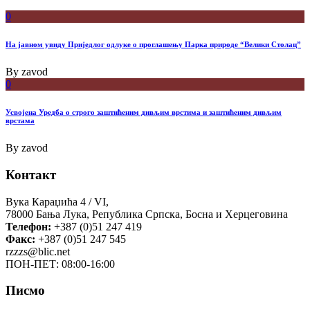
0
На јавном увиду Приједлог oдлуке о проглашењу Парка природе “Велики Столац”
By
zavod
0
Усвојена Уредба о строго заштићеним дивљим врстима и заштићеним дивљим
врстама
By
zavod
Контакт
Вука Караџића 4 / VI,
78000 Бања Лука, Република Српска, Босна и Херцеговина
Телефон:
+387 (0)51 247 419
Факс:
+387 (0)51 247 545
rzzzs@blic.net
ПОН-ПЕТ: 08:00-16:00
Писмо