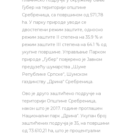
Губер на територији општине
Сребреница, са површином од 571,78
ha. У парку природе уводи се
двостепени режим заштите, односно
режим заштите II степена на 35.9 % и
режим заштите III степена на 64.1 % од
укупне површине. Управљање Парком
природе „Губер“ повјерено је Јавном
предузећу шумарства „Шуме
Републике Српске“, Шумском
газдинству „Дрина“ Сребреница.
Ово је друго заштићено подручје на
територији Општине Сребреница,
након што је 2017. године проглашен
Национални парк „Дрина“. Укупан број
заштићених подручја је 35, на површини
од 73.610,21 ha, што је процентуални