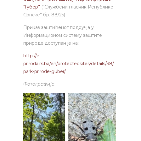
“Губер”
(“Службени гласник Републике
Српске” бр. 88/25)
Приказ заштићеног подручја у
Информационом систему заштите
природе доступан је на:
http://e-
priroda.rs.ba/en/protectedsites/details/38/
park-prirode-guber/
Фотографије
: