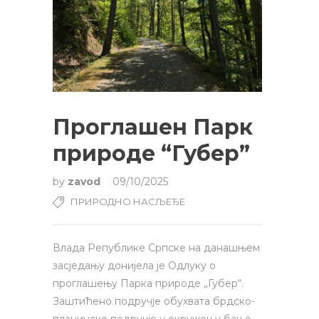
Проглашен Парк
природе “Губер”
by
zavod
09/10/2025
ПРИРОДНО НАСЉЕЂЕ
Влада Републике Српске на данашњем
засједању донијела је Одлуку о
проглашењу Парка природе „Губер“.
Заштићено подручје обухвата брдско-
планинско подручје у окружењу бање