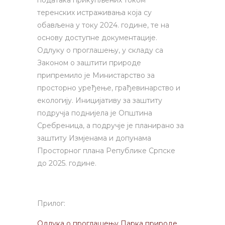
теренских истраживања која су
обављена у току 2024. године, те на
основу доступне документације.
Одлуку о проглашењу, у складу са
Законом о заштити природе
припремило је Министарство за
просторно уређење, грађевинарство и
екологију. Иницијативу за заштиту
подручја поднијела је Општина
Сребреница, а подручје је планирано за
заштиту Измјенама и допунама
Просторног плана Републике Српске
до 2025. године.
Прилог:
Одлука о проглашењу Парка природе