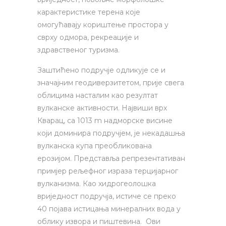
карактеристике терена које
омогућавају кориштење простора у
сврху одмора, рекреације и
здравственог туризма.
Заштићено подручје одликује се и
значајним геодиверзитетом, прије свега
облицима насталим као резултат
вулканске активности. Највиши врх
Кварац, са 1013 m надморске висине
који доминира подручјем, је некадашња
вулканска купа преобликована
ерозијом. Представља репрезентативан
примјер рељефног израза терцијарног
вулканизма. Као хидрогеолошка
вриједност подручја, истиче се преко
40 појава истицања минералних вода у
облику извора и пиштевина. Ови