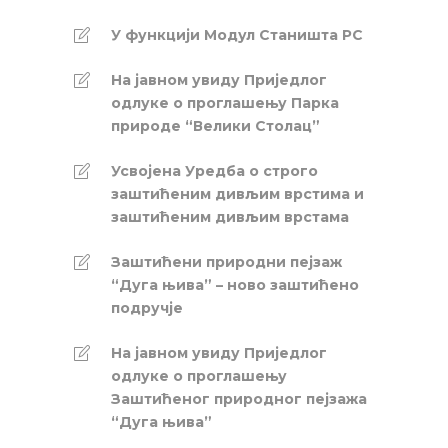
У функцији Модул Станишта РС
На јавном увиду Приједлог
oдлуке о проглашењу Парка
природе “Велики Столац”
Усвојена Уредба о строго
заштићеним дивљим врстима и
заштићеним дивљим врстама
Заштићени природни пејзаж
“Дуга њива” – ново заштићено
подручје
На јавном увиду Приједлог
oдлуке о проглашењу
Заштићеног природног пејзажа
“Дуга њива”