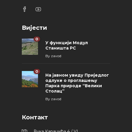
Вијести
0
У функцији Модул
Станишта РС
By
zavod
0
На јавном увиду Приједлог
oдлуке о проглашењу
Парка природе “Велики
Столац”
By
zavod
Контакт
Вука Караџића 4 / VI,