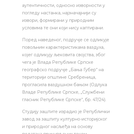
аутентичности, односно изворности у
погледу настанка, најзначајнији су
извори, формирани у природним
условима те они који нису каптирани.
Поред наведеног, подручје се одликује
повољним карактеристикама ваздуха,
којег одликују љековита својства, због
чега је Влада Републике Српске
географско подручје „Бања Губер“ на
територији општине Сребреница,
прогласила ваздушном бањом (Одлука
Владе Републике Српске, „Службени
гласник Републике Српске“, бр. 47/24).
Студију заштите израдио је Републички
завод за заштиту културно-историјског
и природног насљеђа на основу
података прикупљених током