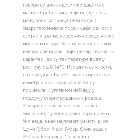
извори су дио андезитско дацитског
масива Сребренице који представља
мању зону са присуством вода II
хидрогеохемијске провинције, односно
азотне и азотно-кисеоничне воде ниске
минерализације. За разлику од осталих
извора ове провинције, немају термални
карактер, јер су температуре воде у
распону од 8-14°C. Изразито су кисели,
са вриједношћу pH фактора претежно
између 3 и 3.4. Атмосферског су
поријекла, и углавном избијају у
подручју старих рударских радова.
Извори се налазе у сливу потока
Киселице, Црвене ријеке, Горушице и
Чичевца, а као најпознатији истичу се
Црни Губер, Мали Губер, Очна вода и
Велика Киселица. Са аспекта