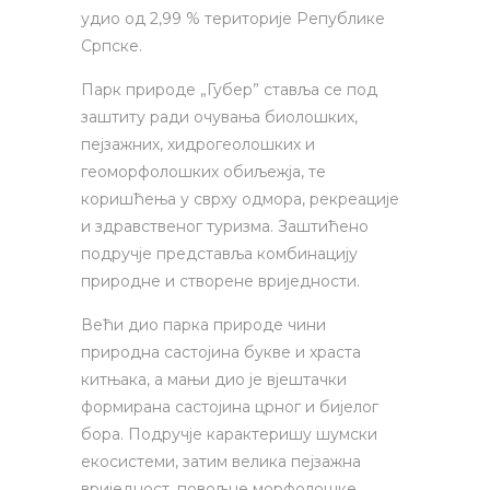
удио од 2,99 % територије Републике
Српске.
Парк природе „Губер” ставља се под
заштиту ради очувања биолошких,
пејзажних, хидрогеолошких и
геоморфолошких обиљежја, те
коришћења у сврху одмора, рекреације
и здравственог туризма. Заштићено
подручје представља комбинацију
природне и створене вриједности.
Већи дио парка природе чини
природна састојина букве и храста
китњака, а мањи дио је вјештачки
формирана састојина црног и бијелог
бора. Подручје карактеришу шумски
екосистеми, затим велика пејзажна
вриједност, повољне морфолошке