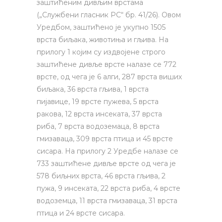
заштићеним дивљим врстама
(„Службени гласник РС“ бр. 41/26). Овом
Уредбом, заштићено је укупно 1505
врста биљака, животиња и гљива. На
прилогу 1 којим су издвојене строго
заштићене дивље врсте налазе се 772
врсте, од чега је 6 алги, 287 врста виших
биљака, 36 врста гљива, 1 врста
пијавице, 19 врсте пужева, 5 врста
ракова, 12 врста инсеката, 37 врста
риба, 7 врста водоземаца, 8 врста
гмизаваца, 309 врста птица и 45 врсте
сисара. На прилогу 2 Уредбе налазе се
733 заштићене дивље врсте од чега је
578 биљних врста, 46 врста гљива, 2
пужа, 9 инсеката, 22 врста риба, 4 врсте
водоземца, 11 врста гмизаваца, 31 врста
птица и 24 врсте сисара.