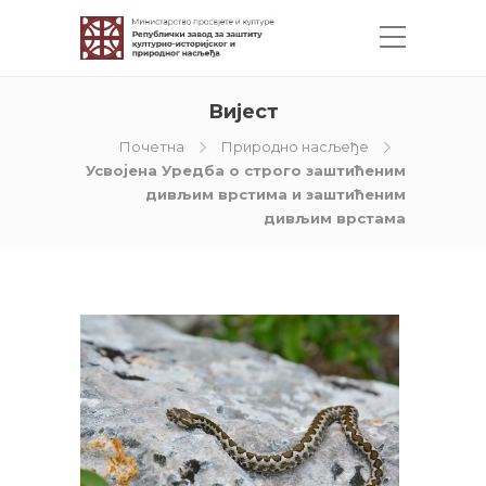
Вијест
Почетна
Природно насљеђе
Усвојена Уредба о строго заштићеним
дивљим врстима и заштићеним
дивљим врстама