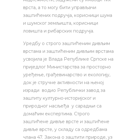
врста, а то могу бити управљачи
заштићених подручја, корисници шума
и шумског земљишта, корисници
ловишта и рибарских подручја.
Уредбу о строго заштићеним дивљим
врстама и заштићеним дивљим врстама
усвојила је Влада Републике Српске на
приједлог Министарства за просторно
уређење, грађевинарство и екологију,
док је стручне активности на њеној
изради водио Републички завод за
заштиту културно-историјског и
природног насљеђа у сарадњи са
домаћим експертима. Строго
заштићене дивље врсте и заштићене
дивље врсте, у складу са одредбама
члана 47. Закона о заштити природе, уз