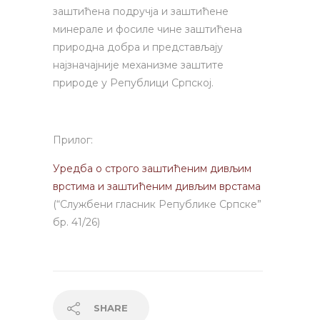
заштићена подручја и заштићене
минерале и фосиле чине заштићена
природна добра и представљају
најзначајније механизме заштите
природе у Републици Српској.
Прилог:
Уредба о строго заштићеним дивљим
врстима и заштићеним дивљим врстама
(“Службени гласник Републике Српске”
бр. 41/26)
SHARE