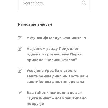
Најновије вијести
У функцији Модул Станишта РС
На јавном увиду Приједлог
oдлуке о проглашењу Парка
природе “Велики Столац”
Усвојена Уредба о строго
заштићеним дивљим врстима и
заштићеним дивљим врстама
Заштићени природни пејзаж
“Дуга њива” – ново заштићено
подручје