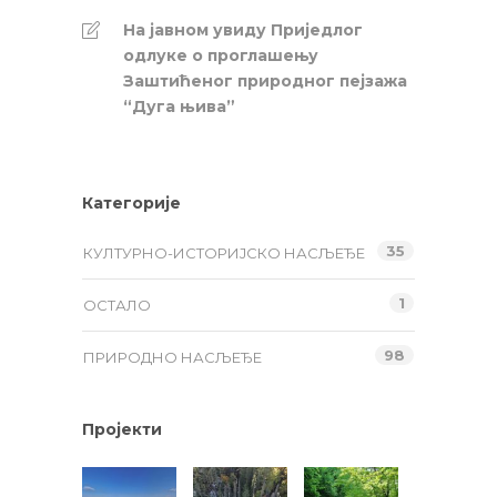
На јавном увиду Приједлог
oдлуке о проглашењу
Заштићеног природног пејзажа
“Дуга њива”
Категорије
35
КУЛТУРНО-ИСТОРИЈСКО НАСЉЕЂЕ
1
ОСТАЛО
98
ПРИРОДНО НАСЉЕЂЕ
Пројекти