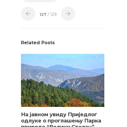
127
/ 129
Related Posts
На јавном увиду Приједлог
oдлуке о проглашењу Парка
природе “Велики Столац”