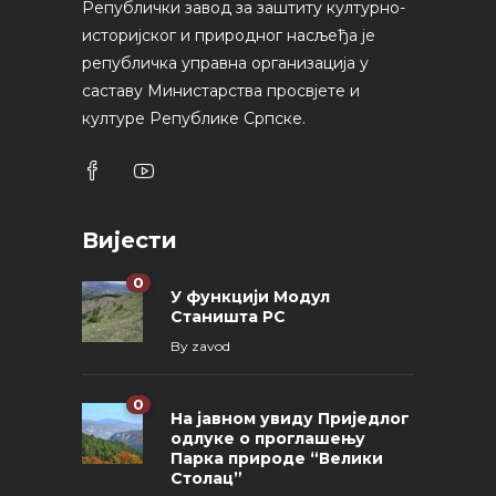
Републички завод за заштиту културно-
историјског и природног насљеђа је
републичка управна организација у
саставу Министарства просвјете и
културе Републике Српске.
Вијести
0
У функцији Модул
Станишта РС
By
zavod
0
На јавном увиду Приједлог
oдлуке о проглашењу
Парка природе “Велики
Столац”