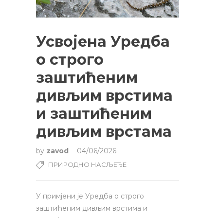
Усвојена Уредба
о строго
заштићеним
дивљим врстима
и заштићеним
дивљим врстама
by
zavod
04/06/2026
ПРИРОДНО НАСЉЕЂЕ
У примјени је Уредба о строго
заштићеним дивљим врстима и