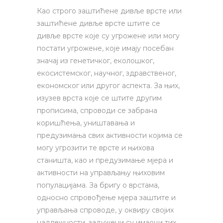
Као строго заштићене дивље врсте или
заштићене дивље врсте штите се
дивље врсте које су угрожене или могу
постати угрожене, које имају посебан
значај из генетичког, еколошког,
екосистемског, научног, здравственог,
економског или другог аспекта. За њих,
изузев врста које се штите другим
прописима, спроводи се забрана
коришћења, уништавања и
предузимања свих активности којима се
могу угрозити те врсте и њихова
станишта, као и предузимање мјера и
активности на управљању њиховим
популацијама. За бригу о врстама,
односно спровођење мјера заштите и
управљања спроводе, у оквиру својих
надлежности, задужени су имаоци тих