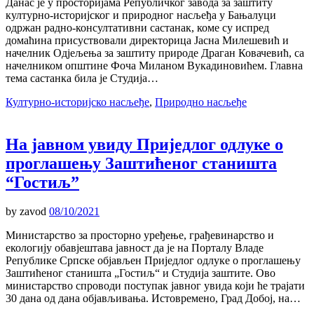
Данас је у просторијама Републичког завода за заштиту
културно-историјског и природног насљеђа у Бањалуци
одржан радно-консултативни састанак, коме су испред
домаћина присуствовали директорица Јасна Милешевић и
начелник Одјељења за заштиту природе Драган Ковачевић, са
начелником општине Фоча Миланом Вукадиновићем. Главна
тема састанка била је Студија…
Културно-историјско насљеђе
,
Природно насљеђе
На јавном увиду Пријeдлог одлуке о
проглашењу Заштићеног станишта
“Гостиљ”
by
zavod
08/10/2021
Министарство за просторно уређење, грађевинарство и
екологију обавјештава јавност да је на Порталу Владе
Републике Српске објављен Приједлог одлуке о проглашењу
Заштићеног станишта „Гостиљ“ и Студија заштите. Ово
министарство спроводи поступак јавног увида који ће трајати
30 дана од дана објављивања. Истовремено, Град Добој, на…