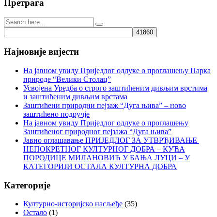
Претрага
Најновије вијести
На јавном увиду Приједлог oдлуке о проглашењу Парка
природе “Велики Столац”
Усвојена Уредба о строго заштићеним дивљим врстима
и заштићеним дивљим врстама
Заштићени природни пејзаж “Дуга њива” – ново
заштићено подручје
На јавном увиду Приједлог oдлуке о проглашењу
Заштићеног природног пејзажа “Дуга њива”
Јавно оглашавање ПРИЈЕДЛОГ ЗА УТВРЂИВАЊЕ
НЕПОКРЕТНОГ КУЛТУРНОГ ДОБРА – КУЋА
ПОРОДИЦЕ МИЛАНОВИЋ У БАЊА ЛУЦИ – У
КАТЕГОРИЈИ ОСТАЛА КУЛТУРНА ДОБРА
Категорије
Културно-историјско насљеђе
(35)
Остало
(1)