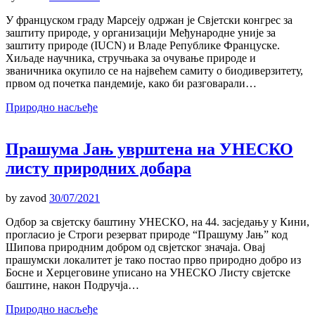
У француском граду Марсеју одржан је Свјетски конгрес за
заштиту природе, у организацији Међународне уније за
заштиту природе (IUCN) и Владе Републике Француске.
Хиљаде научника, стручњака за очување природе и
званичника окупило се на највећем самиту о биодиверзитету,
првом од почетка пандемије, како би разговарали…
Природно насљеђе
Прашума Јањ уврштена на УНЕСКО
листу природних добара
by
zavod
30/07/2021
Одбор за свјетску баштину УНЕСКО, на 44. засједању у Кини,
прогласио је Строги резерват природе “Прашуму Јањ” код
Шипова природним добром од свјетског значаја. Овај
прашумски локалитет је тако постао прво природно добро из
Босне и Херцеговине уписано на УНЕСКО Листу свјетске
баштине, након Подручја…
Природно насљеђе