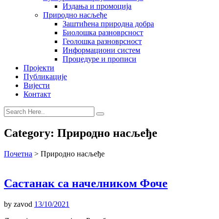
Издања и промоција
Природно насљеђе
Заштићена природна добра
Биолошка разноврсност
Геолошка разноврсност
Информациони систем
Процедуре и прописи
Пројекти
Публикације
Вијести
Контакт
Category:
Природно насљеђе
Почетна
>
Природно насљеђе
Састанак са начелником Фоче
by
zavod
13/10/2021