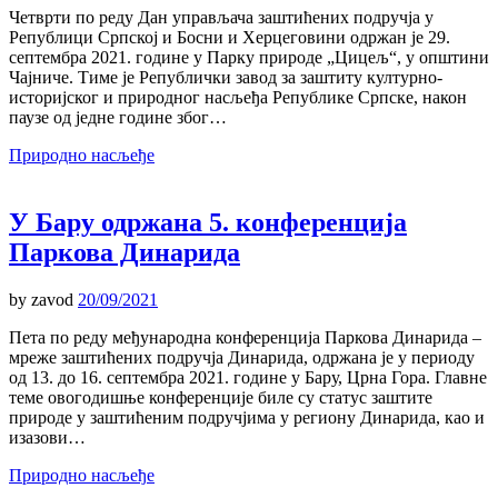
Четврти по реду Дан управљача заштићених подручја у
Републици Српској и Босни и Херцеговини одржан је 29.
септембра 2021. године у Парку природе „Цицељ“, у општини
Чајниче. Тиме је Републички завод за заштиту културно-
историјског и природног насљеђа Републике Српске, након
паузе од једне године због…
Природно насљеђе
У Бару одржана 5. конференција
Паркова Динарида
by
zavod
20/09/2021
Пета по реду међународна конференција Паркова Динарида –
мреже заштићених подручја Динарида, одржана је у периоду
од 13. до 16. септембра 2021. године у Бару, Црна Гора. Главне
теме овогодишње конференције биле су статус заштите
природе у заштићеним подручјима у региону Динарида, као и
изазови…
Природно насљеђе