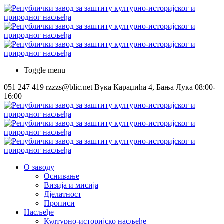
Toggle menu
051 247 419
rzzzs@blic.net
Вука Караџића 4, Бања Лука
08:00-
16:00
О заводу
Оснивање
Визија и мисија
Дјелатност
Прописи
Насљеђе
Културно-историјско насљеђе