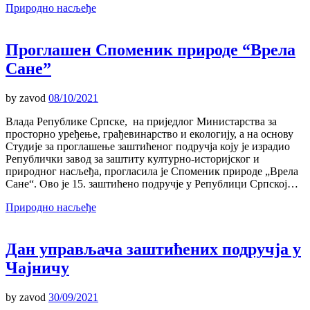
Природно насљеђе
Проглашен Споменик природе “Врела
Сане”
by
zavod
08/10/2021
Влада Републике Српске, на приједлог Министарства за
просторно уређење, грађевинарство и екологију, а на основу
Студије за проглашење заштићеног подручја коју је израдио
Републички завод за заштиту културно-историјског и
природног насљеђа, прогласила је Споменик природе „Врела
Сане“. Ово је 15. заштићено подручје у Републици Српској…
Природно насљеђе
Дан управљача заштићених подручја у
Чајничу
by
zavod
30/09/2021