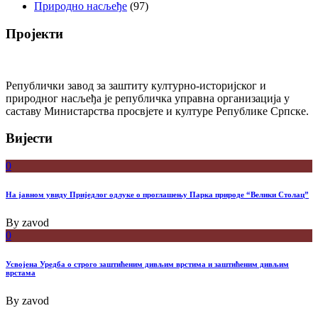
Природно насљеђе
(97)
Пројекти
Републички завод за заштиту културно-историјског и
природног насљеђа је републичка управна организација у
саставу Министарства просвјете и културе Републике Српске.
Вијести
0
На јавном увиду Приједлог oдлуке о проглашењу Парка природе “Велики Столац”
By
zavod
0
Усвојена Уредба о строго заштићеним дивљим врстима и заштићеним дивљим
врстама
By
zavod