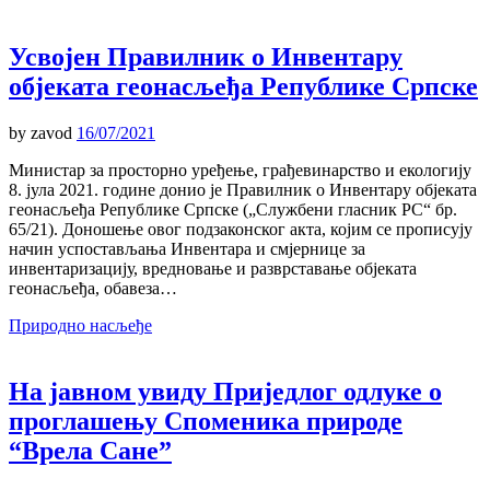
Усвојен Правилник о Инвентару
објеката геонасљеђа Републике Српске
by
zavod
16/07/2021
Министар за просторно уређење, грађевинарство и екологију
8. јула 2021. године донио је Правилник о Инвентару објеката
геонасљеђа Републике Српске („Службени гласник РС“ бр.
65/21). Доношење овог подзаконског акта, којим се прописују
начин успостављања Инвентара и смјернице за
инвентаризацију, вредновање и разврставање објеката
геонасљеђа, обавеза…
Природно насљеђе
На јавном увиду Пријeдлог одлуке о
проглашењу Споменика природе
“Врела Сане”