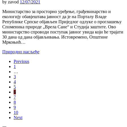
by
zavod
12/07/2021
Министарство за просторно уређење, грађевинарство и
екологију обавјештава јавност да је на Порталу Владе
Републике Српске објављен Приједлог одлуке о проглашењу
Споменика природе „Врела Сане“ и Студија заштите. Ово
министарство спроводи поступак јавног увида који ће трајати
30 дана од дана објављивања. Истовремено, Општине
Мркоњић…
Природно насљеђе
Previous
1
…
3
4
5
6
7
8
9
10
Next