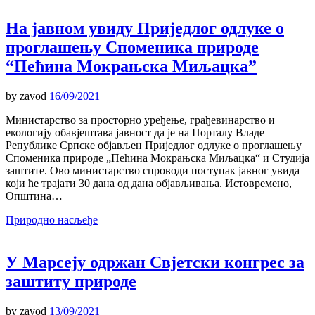
На јавном увиду Пријeдлог одлуке о
проглашењу Споменика природе
“Пећина Мокрањска Миљацка”
by
zavod
16/09/2021
Министарство за просторно уређење, грађевинарство и
екологију обавјештава јавност да је на Порталу Владе
Републике Српске објављен Приједлог одлуке о проглашењу
Споменика природе „Пећина Мокрањска Миљацка“ и Студија
заштите. Ово министарство спроводи поступак јавног увида
који ће трајати 30 дана од дана објављивања. Истовремено,
Општина…
Природно насљеђе
У Марсеју одржан Свјетски конгрес за
заштиту природе
by
zavod
13/09/2021