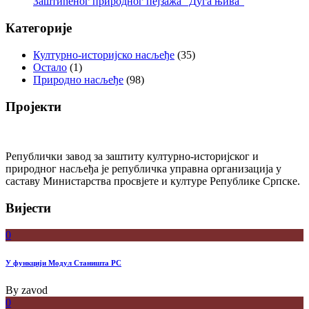
Заштићеног природног пејзажа “Дуга њива”
Категорије
Културно-историјско насљеђе
(35)
Остало
(1)
Природно насљеђе
(98)
Пројекти
Републички завод за заштиту културно-историјског и
природног насљеђа је републичка управна организација у
саставу Министарства просвјете и културе Републике Српске.
Вијести
0
У функцији Модул Станишта РС
By
zavod
0