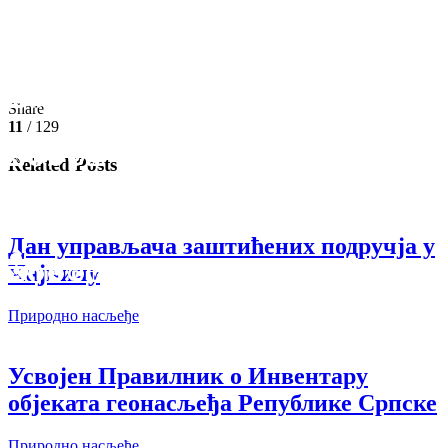
Share
11
/ 129
Related Posts
Дан управљача заштићених подручја у
Чајничу
Природно насљеђе
Усвојен Правилник о Инвентару
објеката геонасљеђа Републике Српске
Природно насљеђе