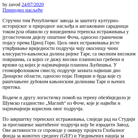
by
zavod
24/07/2020
Природно насљеђе
Стручни тим Републичког завода за заштиту културно-
историјског и природног насљеђа и ангажовани сарадници
током јула обавили су вишедневна теренска истраживања у
југоисточном дијелу општине Фоча, односно граничном
појасу према Црној Гори. Циљ ових истраживања јесте
утврђивање вриједности подручја чију окосницу чини
клисурасто-кањонска долина ријеке Таре, са околним високим
површима, са којих се дижу високи планински гребени и
врхови од којих је најзначајнија планина Љубишња. У
геоморфолошком смислу, подручје захвата највиши дио
Динарске области, односно појас Површи и брда које су
рашчлањене дубоким кањонским долинама Таре и њених
притока.
Водиче и другу логистичку помоћ на терену обезбиједило је
Шумско газдинство „Маглић“ из Фоче, које је највећи и
најзначајнији корисник овог подручја.
По завршетку теренских истраживања, слиједи рад на Студији
за проглашење заштићеног подручја коју ће израдити Завод.
Ове активности се спроводе у оквиру пројекта Глобалног
фонда за животну средину (GEF) и Уједињених нација за