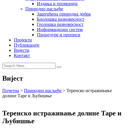
Издања и промоција
Природно насљеђе
Заштићена природна добра
Биолошка разноврсност
Геолошка разноврсност
Информациони систем
Процедуре и прописи
Пројекти
Публикације
Вијести
Контакт
Вијест
Почетна
>
Природно насљеђе
>
Теренско истраживање
долине Таре и Љубишње
Теренско истраживање долине Таре и
Љубишње