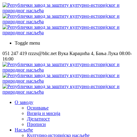
Toggle menu
051 247 419
rzzzs@blic.net
Вука Караџића 4, Бања Лука
08:00-
16:00
О заводу
Оснивање
Визија и мисија
Дјелатност
Прописи
Насљеђе
Културно-историјско насљеђе