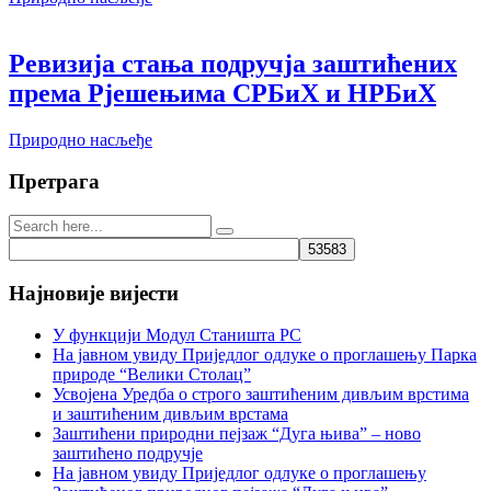
Ревизија стања подручја заштићених
према Рјешењима СРБиХ и НРБиХ
Природно насљеђе
Претрага
Најновије вијести
У функцији Модул Станишта РС
На јавном увиду Приједлог oдлуке о проглашењу Парка
природе “Велики Столац”
Усвојена Уредба о строго заштићеним дивљим врстима
и заштићеним дивљим врстама
Заштићени природни пејзаж “Дуга њива” – ново
заштићено подручје
На јавном увиду Приједлог oдлуке о проглашењу