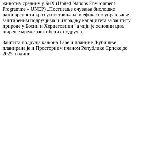
животну средину у БиХ (United Nations Environment
Programme – UNEP) „Постизање очувања биолошке
разноврсности кроз успостављање и ефикасно управљање
заштићеним подручјима и изградњу капацитета за заштиту
природе у Босни и Херцеговини“ а чији је основни циљ
ширење мреже заштићених подручја.
Заштита подручја кањона Таре и планине Љубишње
планирана је и Просторним планом Републике Српске до
2025. године.