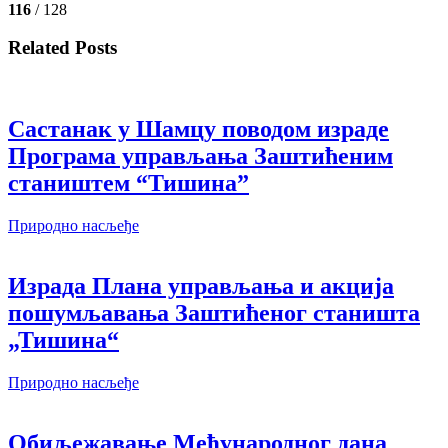
116
/ 128
Related Posts
Састанак у Шамцу поводом израде
Програма управљања Заштићеним
стаништем “Тишина”
Природно насљеђе
Израда Плана управљања и акција
пошумљавања Заштићеног станишта
„Тишина“
Природно насљеђе
Обиљежавање Међународног дана