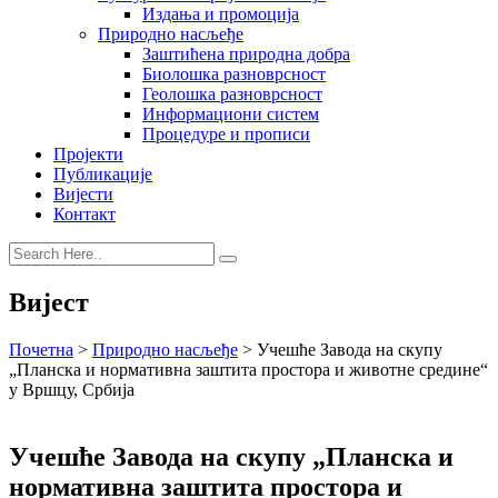
Издања и промоција
Природно насљеђе
Заштићена природна добра
Биолошка разноврсност
Геолошка разноврсност
Информациони систем
Процедуре и прописи
Пројекти
Публикације
Вијести
Контакт
Вијест
Почетна
>
Природно насљеђе
>
Учешће Завода на скупу
„Планска и нормативна заштита простора и животне средине“
у Вршцу, Србија
Учешће Завода на скупу „Планска и
нормативна заштита простора и