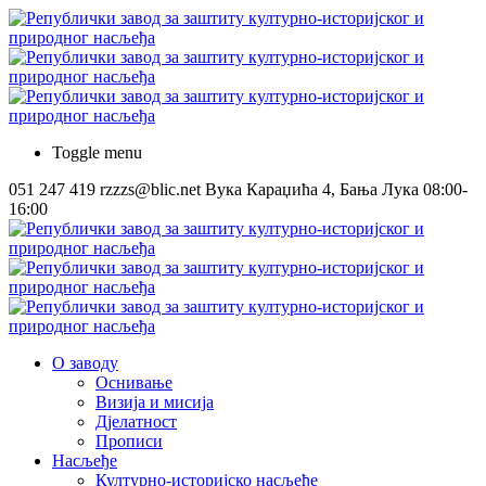
Toggle menu
051 247 419
rzzzs@blic.net
Вука Караџића 4, Бања Лука
08:00-
16:00
О заводу
Оснивање
Визија и мисија
Дјелатност
Прописи
Насљеђе
Културно-историјско насљеђе