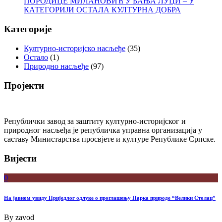
ПОРОДИЦЕ МИЛАНОВИЋ У БАЊА ЛУЦИ – У
КАТЕГОРИЈИ ОСТАЛА КУЛТУРНА ДОБРА
Категорије
Културно-историјско насљеђе
(35)
Остало
(1)
Природно насљеђе
(97)
Пројекти
Републички завод за заштиту културно-историјског и
природног насљеђа је републичка управна организација у
саставу Министарства просвјете и културе Републике Српске.
Вијести
0
На јавном увиду Приједлог oдлуке о проглашењу Парка природе “Велики Столац”
By
zavod