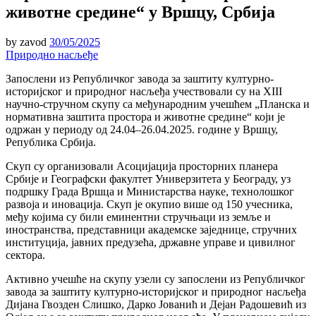
животне средине“ у Вршцу, Србија
by
zavod
30/05/2025
Природно насљеђе
Запослени из Републичког завода за заштиту културно-
историјског и природног насљеђа учествовали су на XIII
научно-стручном скупу са међународним учешћем „Планска и
нормативна заштита простора и животне средине“ који је
одржан у периоду од 24.04–26.04.2025. године у Вршцу,
Република Србија.
Скуп су организовали Асоцијација просторних планера
Србије и Географски факултет Универзитета у Београду, уз
подршку Града Вршца и Министарства науке, технолошког
развоја и иновација. Скуп је окупио више од 150 учесника,
међу којима су били еминентни стручњаци из земље и
иностранства, представници академске заједнице, стручних
институција, јавних предузећа, државне управе и цивилног
сектора.
Активно учешће на скупу узели су запослени из Републичког
завода за заштиту културно-историјског и природног насљеђа
Дијана Гвозден Слишко, Дарко Јованић и Дејан Радошевић из