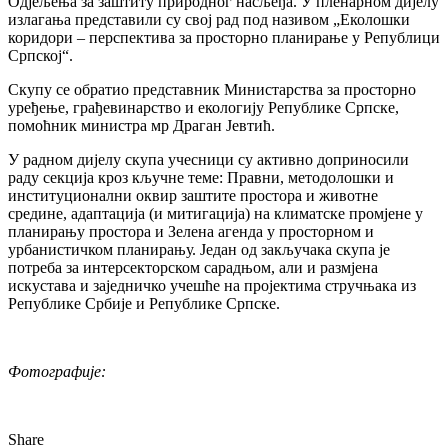
Oдјељења за заштиту природног насљеђа. У пленарном дијелу
излагања представили су свој рад под називом „Еколошки
коридори – перспектива за просторно планирање у Републици
Српској“.
Скупу се обратио представник Министарства за просторно
уређење, грађевинарство и екологију Републике Српске,
помоћник министра мр Драган Јевтић.
У радном дијелу скупа учесници су активно доприносили
раду секција кроз кључне теме: Правни, методолошки и
институционални оквир заштите простора и животне
средине, адаптација (и митигација) на климатске промјене у
планирању простора и Зелена агенда у просторном и
урбанистичком планирању. Један од закључака скупа је
потреба за интерсекторском сарадњом, али и размјена
искустава и заједничко учешће на пројектима стручњака из
Републике Србије и Републике Српске.
Фотографије:
Share