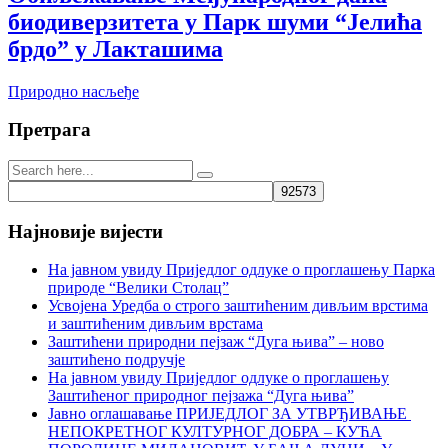
биодиверзитета у Парк шуми “Јелића
брдо” у Лакташима
Природно насљеђе
Претрага
Најновије вијести
На јавном увиду Приједлог oдлуке о проглашењу Парка
природе “Велики Столац”
Усвојена Уредба о строго заштићеним дивљим врстима
и заштићеним дивљим врстама
Заштићени природни пејзаж “Дуга њива” – ново
заштићено подручје
На јавном увиду Приједлог oдлуке о проглашењу
Заштићеног природног пејзажа “Дуга њива”
Јавно оглашавање ПРИЈЕДЛОГ ЗА УТВРЂИВАЊЕ
НЕПОКРЕТНОГ КУЛТУРНОГ ДОБРА – КУЋА