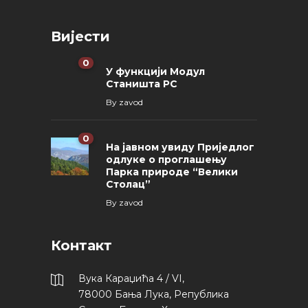
Вијести
0
У функцији Модул
Станишта РС
By
zavod
0
На јавном увиду Приједлог
oдлуке о проглашењу
Парка природе “Велики
Столац”
By
zavod
Контакт
Вука Караџића 4 / VI,
78000 Бања Лука, Република