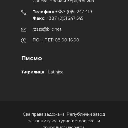
Српска, Босна и Херцеговина
Телефон:
+387 (0)51 247 419
Факс:
+387 (0)51 247 545
rzzzs@blic.net
ПОН-ПЕТ: 08:00-16:00
Писмо
Ћирилица
|
Latinica
Сва права задржана. Републички завод
за заштиту културно-историјског и
природног насљеђа.