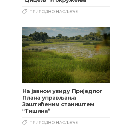
“Цицељ“ и окружења
ПРИРОДНО НАСЉЕЂЕ
На јавном увиду Приједлог
Плана управљања
Заштићеним стаништем
“Тишина”
ПРИРОДНО НАСЉЕЂЕ