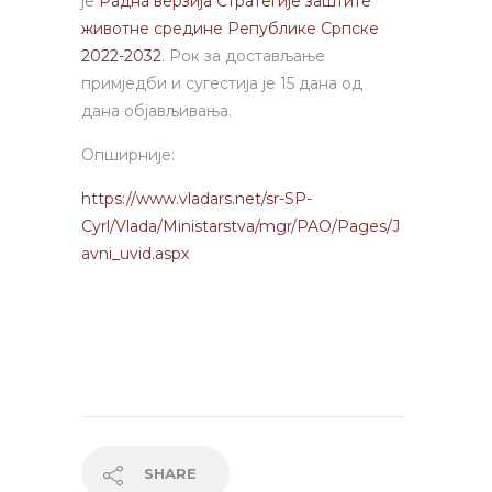
је
Радна верзија Стратегије заштите
животне средине Републике Српске
2022-2032
.
Рок за достављање
примједби и сугестија је 15 дана од
дана објављивања.
Опширније:
https://www.vladars.net/sr-SP-
Cyrl/Vlada/Ministarstva/mgr/PAO/Pages/J
avni_uvid.aspx
SHARE