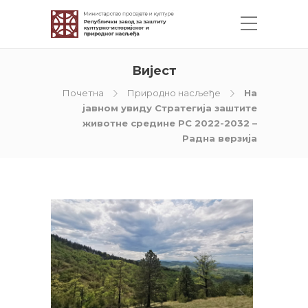
Вијест
Почетна
Природно насљеђе
На
јавном увиду Стратегија заштите
животне средине РС 2022-2032 –
Радна верзија