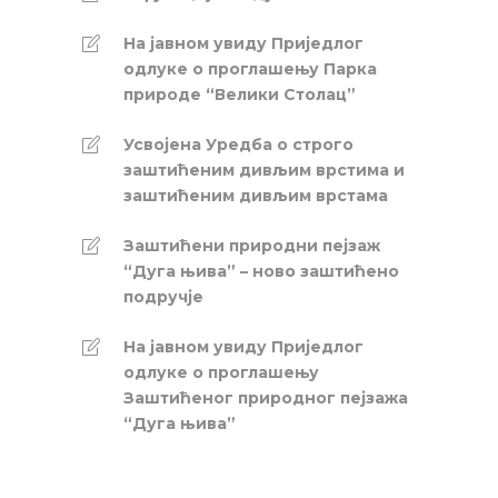
На јавном увиду Приједлог
oдлуке о проглашењу Парка
природе “Велики Столац”
Усвојена Уредба о строго
заштићеним дивљим врстима и
заштићеним дивљим врстама
Заштићени природни пејзаж
“Дуга њива” – ново заштићено
подручје
На јавном увиду Приједлог
oдлуке о проглашењу
Заштићеног природног пејзажа
“Дуга њива”