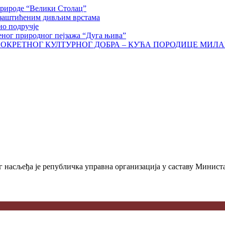
природе “Велики Столац”
 заштићеним дивљим врстама
но подручје
еног природног пејзажа “Дуга њива”
НЕПОКРЕТНОГ КУЛТУРНОГ ДОБРА – КУЋА ПОРОДИЦЕ МИЛ
 насљеђа је републичка управна организација у саставу Министа