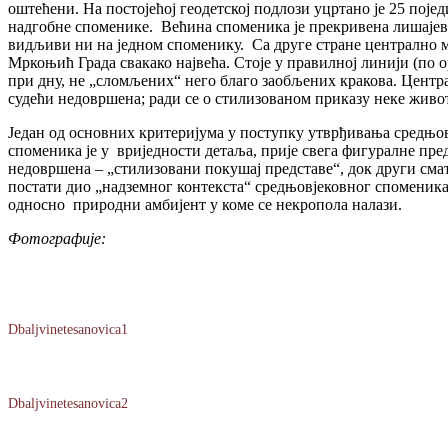
оштећени. На постојећој геодетској подлози уцртано је 25 поје
надгобне споменике. Већина споменика је прекривена лишајев
видљиви ни на једном споменику. Са друге стране централно м
Мркоњић Града свакако највећа. Стоје у правилној линији (по о
при дну, не „сломљених“ него благо заобљених кракова. Централ
судећи недовршена; ради се о стилизованом приказу неке живо
Један од основних критеријума у поступку утврђивања средњов
споменика је у вриједности детаља, прије свега фигуралне пре
недовршена – „стилизовани покушај представе“, док други сматр
постати дио „надземног контекста“ средњовјековног споменика.
односно природни амбијент у коме се некропола налази.
Фотографије:
Dbaljvinetesanovica1
Dbaljvinetesanovica2