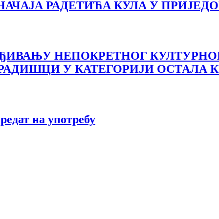
НАЧАЈА РАДЕТИЋА КУЛА У ПРИЈЕД
ТВРЂИВАЊУ НЕПОКРЕТНОГ КУЛТУРНОГ
АДИШЦИ У КАТЕГОРИЈИ ОСТАЛА К
едат на употребу