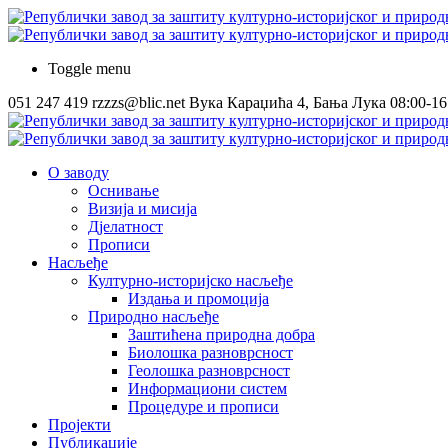
Toggle menu
051 247 419
rzzzs@blic.net
Вука Караџића 4, Бања Лука
08:00-16
О заводу
Оснивање
Визија и мисија
Дјелатност
Прописи
Насљеђе
Културно-историјско насљеђе
Издања и промоција
Природно насљеђе
Заштићена природна добра
Биолошка разноврсност
Геолошка разноврсност
Информациони систем
Процедуре и прописи
Пројекти
Публикације