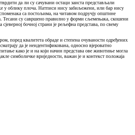
 утврдити да ли су сачувани остаци заиста представљали
ке у облику плоча. Натписи нису забиљежени, или бар нису
 споменака са постољима, на читавом подручју општине
етра. Тесани су савршено правилно у форми сљемењака, скошени
 сјеверној бочној страни је рељефна представа, по свему
ом, поред квалитета обраде и степена очуваности одређених
 сматрају да је неидентификована, односно вјероватно
питање како је и на који начин представа ове животиње могла
акле симболичке вриједности, важан је и контекст положаја