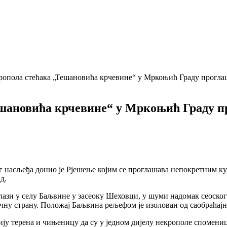
ропола стећака „Тешановића крчевине“ у Мркоњић Граду прогл
ешановића крчевине“ у Мркоњић Граду 
г насљеђа донио је Рјешење којим се проглашава непокретним к
д.
ази у селу Баљвине у засеоку Шеховци, у шуми надомак сеоског
ну страну. Положај Баљвина рељефом је изолован од саобраћајни
цију терена и чињеницу да су у једном дијелу некрополе спомен