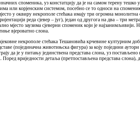
диначних споменика, уз констатцију да је на самом терену тешко
има или корјенским системом, посебно се то односи на спомени
јесто у оквиру некрополе стећака имају три огромна монолитна
ријентацији реда сјевер – југ), један од другога на два – три м
но мјесто заузима сјеверни споменик који је најзанимљивији. На
тиње вјероватно слона.
јековне некрополе стећака Тешановића крчевине културним добр
дставе (појединачна животињска фигура) за коју поједини аутори
ају да је у питању јединствена представа слона, уз постављено 
 Поред вриједности детаља (претпостављена представа слона), д