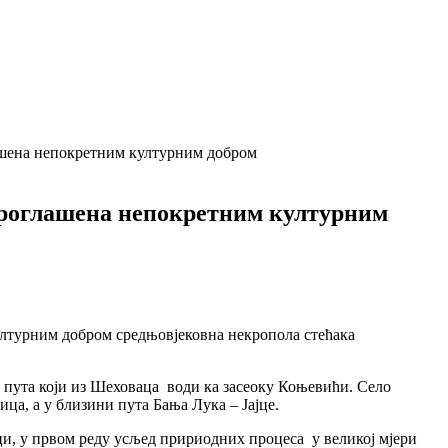
ашена непокретним културним добром
проглашена непокретним културним
ултурним добром средњовјековна некропола стећака
 пута који из Шеховаца води ка засеоку Коњевићи. Село
ца, а у близини пута Бања Лука – Јајце.
ици, у првом реду усљед пририодних процеса у великој мјери