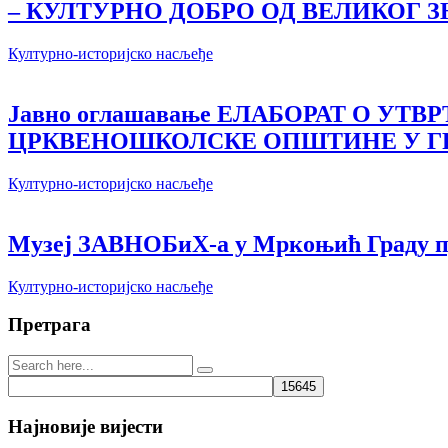
– КУЛТУРНО ДОБРО ОД ВЕЛИКОГ З
Културно-историјско насљеђе
Јавно оглашавање ЕЛАБОРАТ О У
ЦРКВЕНОШКОЛСКЕ ОПШТИНЕ У ГР
Културно-историјско насљеђе
Музеј ЗАВНОБиХ-а у Мркоњић Граду пр
Културно-историјско насљеђе
Претрага
Најновије вијести