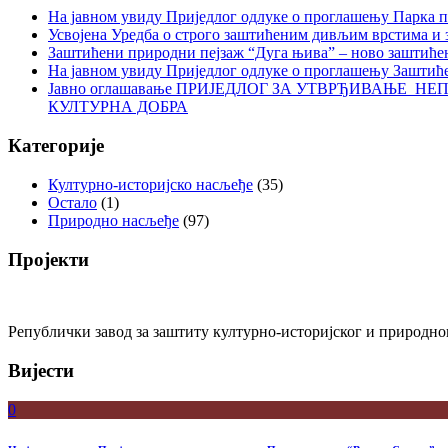
На јавном увиду Приједлог oдлуке о проглашењу Парка 
Усвојена Уредба о строго заштићеним дивљим врстима и
Заштићени природни пејзаж “Дуга њива” – ново заштиће
На јавном увиду Приједлог oдлуке о проглашењу Заштић
Јавно оглашавање ПРИЈЕДЛОГ ЗА УТВРЂИВАЊЕ 
КУЛТУРНА ДОБРА
Категорије
Културно-историјско насљеђе
(35)
Остало
(1)
Природно насљеђе
(97)
Пројекти
Републички завод за заштиту културно-историјског и природног
Вијести
0