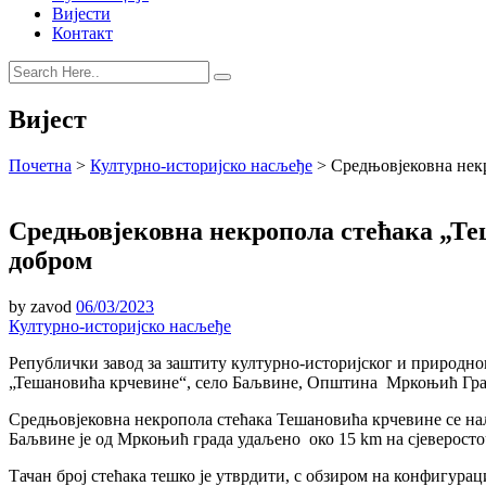
Вијести
Контакт
Вијест
Почетна
>
Културно-историјско насљеђе
>
Средњовјековна нек
Средњовјековна некропола стећака „Т
добром
by
zavod
06/03/2023
Културно-историјско насљеђе
Републички завод за заштиту културно-историјског и природно
„Тешановића крчевине“, село Баљвине, Општина Мркоњић Гра
Средњовјековна некропола стећака Тешановића крчевине се нал
Баљвине је од Мркоњић града удаљено око 15 km на сјеверосточ
Тачан број стећака тешко је утврдити, с обзиром на конфигура