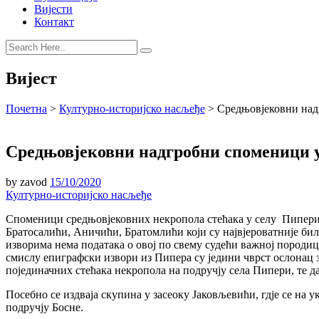
Вијести
Контакт
Вијест
Почетна
>
Културно-историјско насљеђе
>
Средњовјековни над
Средњовјековни надгробни споменици 
by
zavod
15/10/2020
Културно-историјско насљеђе
Споменици средњовјековних некропола стећака у селу Пипери,
Братосалићи, Aничићи, Братомлићи који су највјероватније бил
изворима нема података о овој по свему судећи важнoj породиц
смислу епиграфски извори из Пипера су једини чврст ослонац з
појединачних стећака некропола на подручју села Пипери, те
Посебно се издваја скупина у засеоку Јаковљевићи, гдје се на 
подручју Босне.