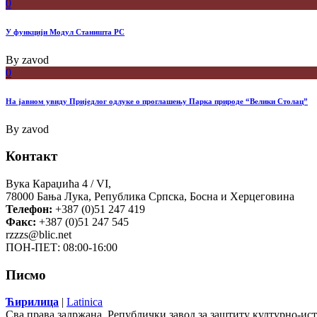
0
У функцији Модул Станишта РС
By
zavod
0
На јавном увиду Приједлог oдлуке о проглашењу Парка природе “Велики Столац”
By
zavod
Контакт
Вука Караџића 4 / VI,
78000 Бања Лука, Република Српска, Босна и Херцеговина
Телефон:
+387 (0)51 247 419
Факс:
+387 (0)51 247 545
rzzzs@blic.net
ПОН-ПЕТ: 08:00-16:00
Писмо
Ћирилица
|
Latinica
Сва права задржана. Републички завод за заштиту културно-ис