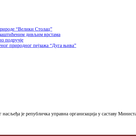
природе “Велики Столац”
 заштићеним дивљим врстама
но подручје
еног природног пејзажа “Дуга њива”
 насљеђа је републичка управна организација у саставу Министа