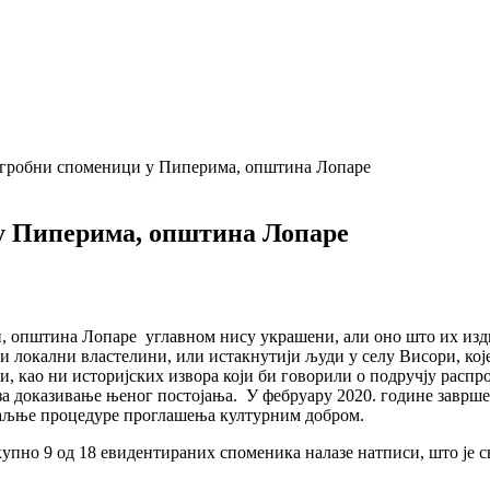
гробни споменици у Пиперима, општина Лопаре
у Пиперима, општина Лопаре
 општина Лопаре углавном нису украшени, али оно што их издв
и локални властелини, или истакнутији људи у селу Висори, кој
и, као ни историјских извора који би говорили о подручју расп
а доказивање њеног постојања. У фебруару 2020. године завршен
 даљње процедуре проглашења културним добром.
укупно 9 од 18 евидентираних споменика налазе натписи, што је с