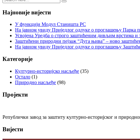
Најновије вијести
У функцији Модул Станишта РС
На јавном увиду Приједлог oдлуке о проглашењу Парка 
Усвојена Уредба о строго заштићеним дивљим врстима и
Заштићени природни пејзаж “Дуга њива” – ново заштиће
На јавном увиду Приједлог oдлуке о проглашењу Заштић
Категорије
Културно-историјско насљеђе
(35)
Остало
(1)
Природно насљеђе
(98)
Пројекти
Републички завод за заштиту културно-историјског и природног
Вијести