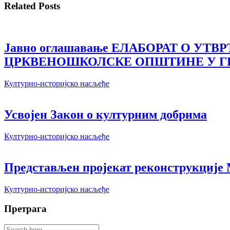
Related Posts
Јавно оглашавање ЕЛАБОРАТ О У
ЦРКВЕНОШКОЛСКЕ ОПШТИНЕ У ГР
Културно-историјско насљеђе
Усвојен Закон о културним добрима
Културно-историјско насљеђе
Представљен пројекат реконструкције
Културно-историјско насљеђе
Претрага