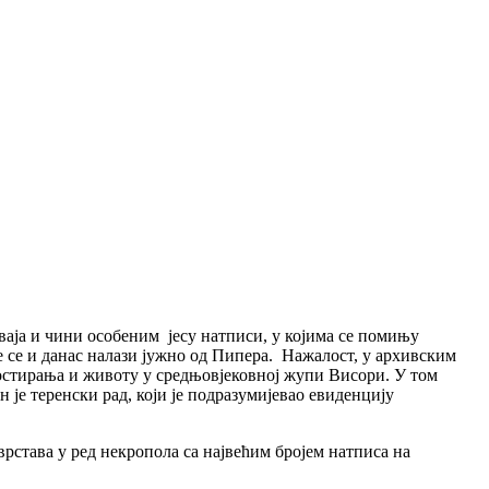
аја и чини особеним јесу натписи, у којима се помињу
е се и данас налази јужно од Пипера. Нажалост, у архивским
ростирања и животу у средњовјековној жупи Висори. У том
 је теренски рад, који је подразумијевао евиденцију
врстава у ред некропола са највећим бројем натписа на