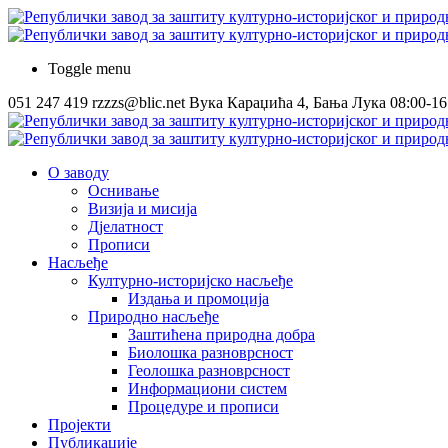
Toggle menu
051 247 419
rzzzs@blic.net
Вука Караџића 4, Бања Лука
08:00-16
О заводу
Оснивање
Визија и мисија
Дјелатност
Прописи
Насљеђе
Културно-историјско насљеђе
Издања и промоција
Природно насљеђе
Заштићена природна добра
Биолошка разноврсност
Геолошка разноврсност
Информациони систем
Процедуре и прописи
Пројекти
Публикације