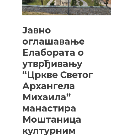
Јавно
оглашавање
Елабората о
утврђивању
“Цркве Светог
Архангела
Михаила”
манастира
Моштаница
културним