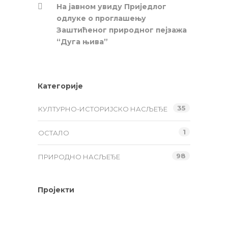
На јавном увиду Приједлог
oдлуке о проглашењу
Заштићеног природног пејзажа
“Дуга њива”
Категорије
35
КУЛТУРНО-ИСТОРИЈСКО НАСЉЕЂЕ
1
ОСТАЛО
98
ПРИРОДНО НАСЉЕЂЕ
Пројекти