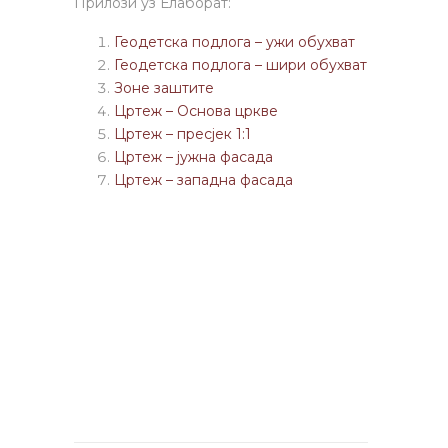
Прилози уз Елаборат:
Геодетска подлога – ужи обухват
Геодетска подлога – шири обухват
Зоне заштите
Цртеж – Основа цркве
Цртеж – пресјек 1:1
Цртеж – јужна фасада
Цртеж – западна фасада