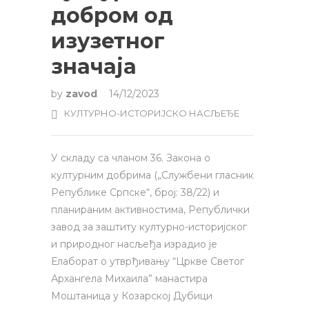
добром од
изузетног
значаја
by
zavod
14/12/2023
КУЛТУРНО-ИСТОРИЈСКО НАСЉЕЂЕ
У складу са чланом 36. Закона о
културним добрима („Службени гласник
Републике Српске“, број: 38/22) и
планираним активностима, Републички
завод за заштиту културно-историјског
и природног насљеђа израдио је
Елаборат о утврђивању “Цркве Светог
Архангела Михаила” манастира
Моштаница у Козарској Дубици