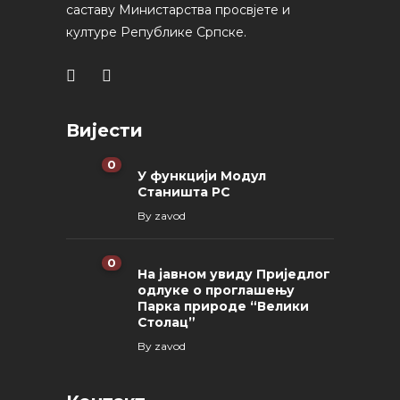
саставу Министарства просвјете и
културе Републике Српске.
Вијести
0
У функцији Модул
Станишта РС
By
zavod
0
На јавном увиду Приједлог
oдлуке о проглашењу
Парка природе “Велики
Столац”
By
zavod