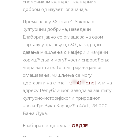
спомеником културе – културним
добром од изузетног значаја.
Према члану 36. став 4. Закона о
културним добрима, наведени
Елаборат јавно се оглашава на овом
порталу у трајању од 30 дана, ради
давања мишљења о намјери и намјени
коришћења и могућности спровођења
мјера заштите. Током трајања јавног
оглашавања, мишљења се могу
доставити на e-mail:
rz
***
@
**
ic.net
или на
адресу Републичког завода за заштиту
културно-историјског и природног
насљеђа: Вука Караџића 4/VI , 78 000
Бања Лука.
Елаборат је доступан
ОВДЈЕ
.