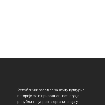
Републички завод за заштиту културно-
историјског и природног насљеђа је
републичка управна организација у