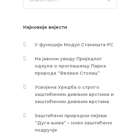
Најновије вијести
У функцији Модул Станишта РС
На јавном увиду Приједлог
oдлуке о проглашењу Парка
природе “Велики Столац”
Усвојена Уредба о строго
заштићеним дивљим врстима и
заштићеним дивљим врстама
Заштићени природни пејзаж
“Дуга њива” – ново заштићено
подручје