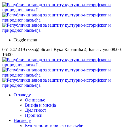
Toggle menu
051 247 419
rzzzs@blic.net
Вука Караџића 4, Бања Лука
08:00-
16:00
О заводу
Оснивање
Визија и мисија
Дјелатност
Прописи
Насљеђе
Културно-историјско насљеђе