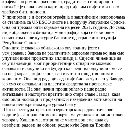
крајева – огромно археолошко, градитељско и природно
насљеђе је наша лична карта пред цијелим свијетом и на то
требамо бити поносни.
У припреми је и фотомонографија о заштићеним некрополама
са стећцима са UNESCO листе на подручју Републике Српске.
Она би требала бити објављена на јесен 2021. године. До сада,
није објављена озбиљнија монографија која се бави овим
сегментом наше културне баштине од стране институција
Републике Српске.
Оно што је свакако обиљежило ову годину јесте и
усмјеравање Завода ка различитим адресама према којима смо
упутили више пројектних апликација. Свјесни чињенице да
се у пандемији, због приоритетнијих ствари не можемо
ослањати искључиво на буџертска средства одлучили смо се
на овај корак – који се показао изузетно плодотворним и
корисним. Овај вид рада до сада није био заступљен у Заводу,
јер смо се ослањали на властита средства за програмске
активности. На овај начин проширићемо наше радне
ангажмане и настојати вратити дио старе славе Завода, када
смо били носиоци и пројектних и изведбених активности на
нашем непокретном културном благу.
Што се рестаураторско-конзерваторских радова тиче ове
године је саниран споменик жртвама усташког и нацистичког
терора у Хашанима, отприлике у исто вријеме када су
извођени радови на обнови родне куће Бранка Ћопића.