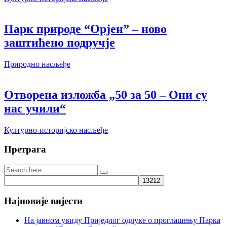
Парк природе “Орјен” – ново
заштићено подручје
Природно насљеђе
Отворена изложба „50 за 50 – Они су
нас учили“
Културно-историјско насљеђе
Претрага
Најновије вијести
На јавном увиду Приједлог oдлуке о проглашењу Парка