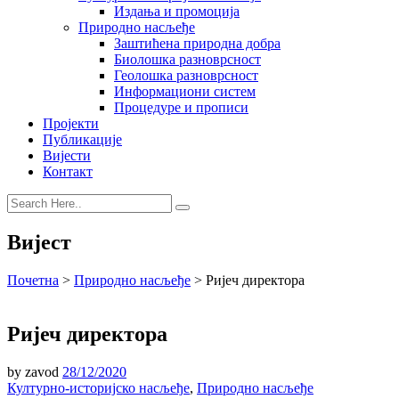
Издања и промоција
Природно насљеђе
Заштићена природна добра
Биолошка разноврсност
Геолошка разноврсност
Информациони систем
Процедуре и прописи
Пројекти
Публикације
Вијести
Контакт
Вијест
Почетна
>
Природно насљеђе
>
Ријеч директора
Ријеч директора
by
zavod
28/12/2020
Културно-историјско насљеђе
,
Природно насљеђе