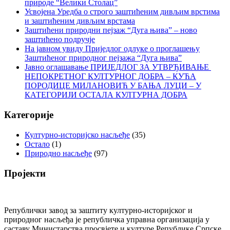
природе “Велики Столац”
Усвојена Уредба о строго заштићеним дивљим врстима
и заштићеним дивљим врстама
Заштићени природни пејзаж “Дуга њива” – ново
заштићено подручје
На јавном увиду Приједлог oдлуке о проглашењу
Заштићеног природног пејзажа “Дуга њива”
Јавно оглашавање ПРИЈЕДЛОГ ЗА УТВРЂИВАЊЕ
НЕПОКРЕТНОГ КУЛТУРНОГ ДОБРА – КУЋА
ПОРОДИЦЕ МИЛАНОВИЋ У БАЊА ЛУЦИ – У
КАТЕГОРИЈИ ОСТАЛА КУЛТУРНА ДОБРА
Категорије
Културно-историјско насљеђе
(35)
Остало
(1)
Природно насљеђе
(97)
Пројекти
Републички завод за заштиту културно-историјског и
природног насљеђа је републичка управна организација у
саставу Министарства просвјете и културе Републике Српске.