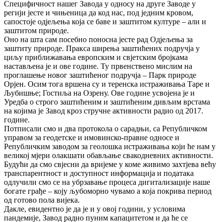
Специфичност нашег Завода у односу на друге Заводе у
регији јесте и чињеница да код нас, под једним кровом,
сапостоје одјељења која се баве и заштитом културе – али и
заштитом природе.
Оно на шта сам посебно поносна јесте рад Одјељења за
заштиту природе. Пракса ширења заштићених подручја у
циљу приближавања европским и свјетским бројкама
настављена је и ове године. Ту првенствено мислим на
проглашење новог заштићеног подручја – Парк природе
Орјен. Осим тога вршена су и теренска истраживања Таре и
Љубишње; Гостиља на Озрену. Ове године усвојена је и
Уредба о строго заштићеним и заштићеним дивљим врстама
на којима је Завод кроз стручне активности радио од 2017.
године.
Потписали смо и два протокола о сарадњи, са Републичком
управом за геодетске и имовинско-правне односе и
Републичким заводом за геолошка истраживања који ће нам у
великој мјери олакшати обављање свакодневних активности.
Будући да смо свјесни да вријеме у коме живимо захтјева већу
транспарентност и доступност информација и података
одлучили смо се на убрзавање процеса дигитализације наше
богате грађе – коју љубоморно чувамо а која покрива период
од готово пола вијека.
Дакле, евидентно је да је и у овој години, у условима
пандемије, Завод радио пуним капацитетом и да ће се