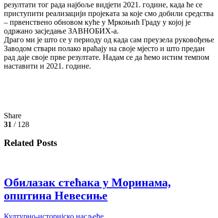
резултати тог рада најбоље видјети 2021. године, када ће се
приступити реализацији пројеката за које смо добили средства
– првенствено обновом куће у Мркоњић Граду у којој је
одржано засједање ЗАВНОБИХ-а.
Драго ми је што се у периоду од када сам преузела руковођење
Заводом ствари полако враћају на своје мјесто и што предан
рад даје своје прве резултате. Надам се да ћемо истим темпом
наставити и 2021. године.
Share
31
/ 128
Related Posts
Обилазак стећака у Моринама,
општина Невесиње
Културно-историјско насљеђе