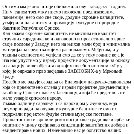
Оптимизам је оно што је обиљежило ову ”заводску” годину.
Ни у једном тренутку нисмо поклекли пред изазовима
пандемије, него смо све своје, додуше скромне капацитете,
усмјерили на заштиту и промоцију културне и природне
баштине Републике Српске.
Кад кажем скромне капацитете, не мислим на квалитет
стручних сарадника који одговорно и професионално врше
своје послове у Заводу, него на њихов мали број и минимална
материјална срeдства којима располажемо. Међутим, и у
таквим околностима успјели смо да се у току године која је
иза нас упустимо у израду пројектне документације за обнову
и санацију више објеката од којих посебно истичем кућу у
којој је одржано прво засједање ЗАВНОБИХ-а у Мркоњић
Граду.
Посебно ме радује сарадња са Епархијом пакрачко-славонском
која се првенствено огледа у изради пројектне документације
за обнову Српске школе у Јасеновцу, а која ће представљати
мало уздарје српском народу.
Имамо одличну сарадњу и са парохијом у Љубињу, која
неуморно ради на очувању културне баштине те смо их
подржали пројектом будуће сталне музејске поставке.
Прољетос смо извршили рекогносцирање градишке и србачке
општине у циљу сређивања евиденције заштићених добара и
евидентирања нових. Изненадило нас је богатство наших