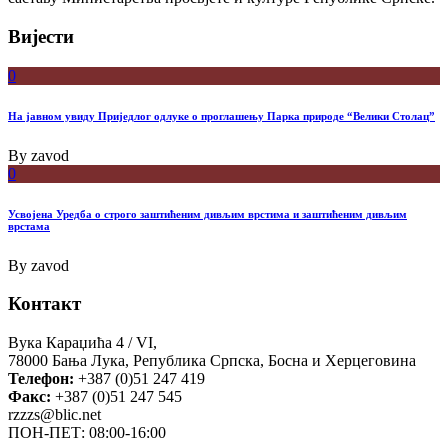
Вијести
0
На јавном увиду Приједлог oдлуке о проглашењу Парка природе “Велики Столац”
By
zavod
0
Усвојена Уредба о строго заштићеним дивљим врстима и заштићеним дивљим
врстама
By
zavod
Контакт
Вука Караџића 4 / VI,
78000 Бања Лука, Република Српска, Босна и Херцеговина
Телефон:
+387 (0)51 247 419
Факс:
+387 (0)51 247 545
rzzzs@blic.net
ПОН-ПЕТ: 08:00-16:00