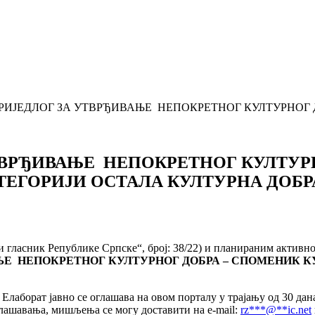
ње ПРИЈЕДЛОГ ЗА УТВРЂИВАЊЕ НЕПОКРЕТНОГ КУЛТУРНО
 УТВРЂИВАЊЕ НЕПОКРЕТНОГ КУЛТУ
ТЕГОРИЈИ ОСТАЛА КУЛТУРНА ДОБР
 гласник Републике Српске“, број: 38/22) и планираним активно
АЊЕ НЕПОКРЕТНОГ
КУЛТУРНОГ
ДОБРА –
СПОМЕНИК К
и Елаборат јавно се оглашава на овом порталу у трајању од 30 д
глашавања, мишљења се могу доставити на e-mail:
rz
***
@
**
ic.net