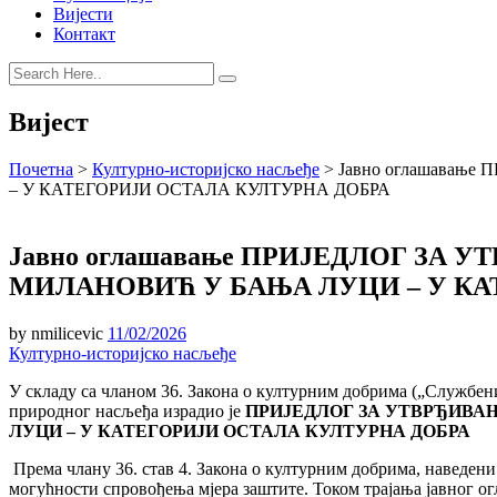
Вијести
Контакт
Вијест
Почетна
>
Културно-историјско насљеђе
>
Јавно оглашава
– У КАТЕГОРИЈИ ОСТАЛА КУЛТУРНА ДОБРА
Јавно оглашавање ПРИЈЕДЛОГ ЗА
МИЛАНОВИЋ У БАЊА ЛУЦИ – У КА
by
nmilicevic
11/02/2026
Културно-историјско насљеђе
У складу са чланом 36. Закона о културним добрима („Службени
природног насљеђа израдио је
ПРИЈЕДЛОГ ЗА УТВРЂИВ
ЛУЦИ – У КАТЕГОРИЈИ ОСТАЛА КУЛТУРНА ДОБРА
Према члану 36. став 4. Закона о културним добрима, наведен
могућности спровођења мјера заштите. Током трајања јавног о