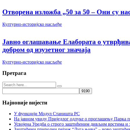
Отворена изложба „50 за 50 – Они су на
Културно-историјско насљеђе
Јавно оглашавање Елабората о утврђи
добром од изузетног значаја
Културно-историјско насљеђе
Претрага
Најновије вијести
У функцији Модул Станишта РС
На јавном увиду Приједлог oдлуке о проглашењу Парка 
Усвојена Уредба о строго заштићеним дивљим врстима и
Заштићени природни пејзаж “Дуга њива” – ново заштиће