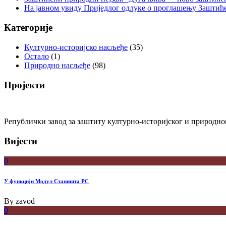
На јавном увиду Приједлог oдлуке о проглашењу Заштић
Категорије
Културно-историјско насљеђе
(35)
Остало
(1)
Природно насљеђе
(98)
Пројекти
Републички завод за заштиту културно-историјског и природног
Вијести
0
У функцији Модул Станишта РС
By
zavod
0