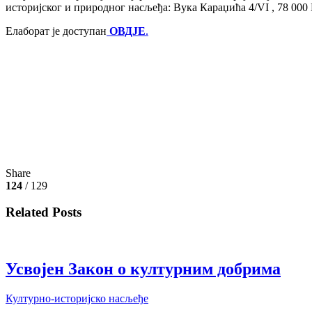
историјског и природног насљеђа: Вука Караџића 4/VI , 78 000
Елаборат је доступан
ОВДЈЕ
.
Share
124
/ 129
Related Posts
Усвојен Закон о културним добрима
Културно-историјско насљеђе