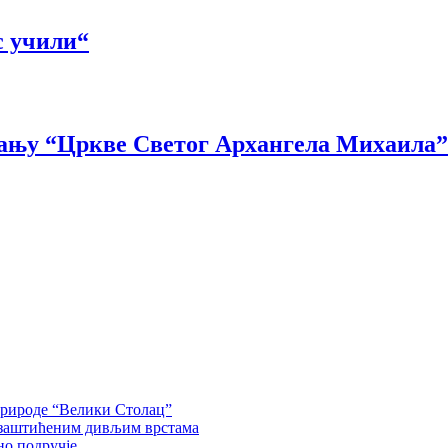
с учили“
вању “Цркве Светог Архангела Михаила
природе “Велики Столац”
 заштићеним дивљим врстама
но подручје