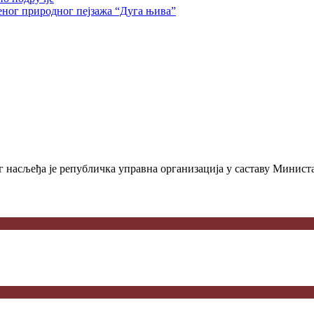
еног природног пејзажа “Дуга њива”
 насљеђа је републичка управна организација у саставу Министа