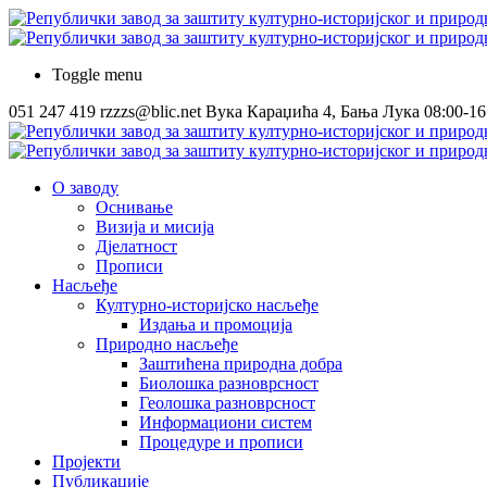
Toggle menu
051 247 419
rzzzs@blic.net
Вука Караџића 4, Бања Лука
08:00-16
О заводу
Оснивање
Визија и мисија
Дјелатност
Прописи
Насљеђе
Културно-историјско насљеђе
Издања и промоција
Природно насљеђе
Заштићена природна добра
Биолошка разноврсност
Геолошка разноврсност
Информациони систем
Процедуре и прописи
Пројекти
Публикације