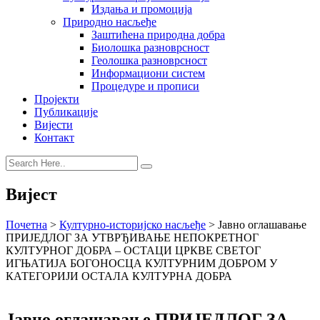
Издања и промоција
Природно насљеђе
Заштићена природна добра
Биолошка разноврсност
Геолошка разноврсност
Информациони систем
Процедуре и прописи
Пројекти
Публикације
Вијести
Контакт
Вијест
Почетна
>
Културно-историјско насљеђе
>
Јавно оглашавање
ПРИЈЕДЛОГ ЗА УТВРЂИВАЊЕ НЕПОКРЕТНОГ
КУЛТУРНОГ ДОБРА – ОСТАЦИ ЦРКВЕ СВЕТОГ
ИГЊАТИЈА БОГОНОСЦА КУЛТУРНИМ ДОБРОМ У
КАТЕГОРИЈИ ОСТАЛА КУЛТУРНА ДОБРА
Јавно оглашавање ПРИЈЕДЛОГ ЗА