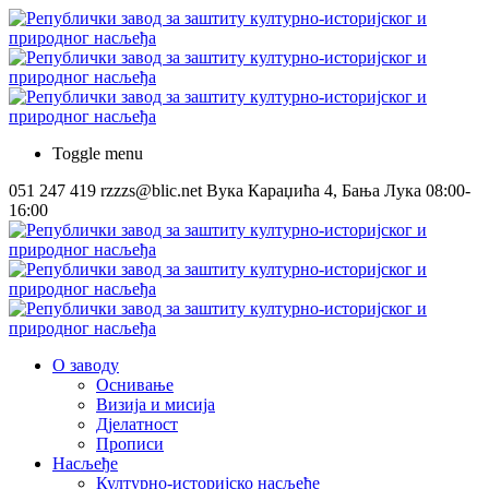
Toggle menu
051 247 419
rzzzs@blic.net
Вука Караџића 4, Бања Лука
08:00-
16:00
О заводу
Оснивање
Визија и мисија
Дјелатност
Прописи
Насљеђе
Културно-историјско насљеђе