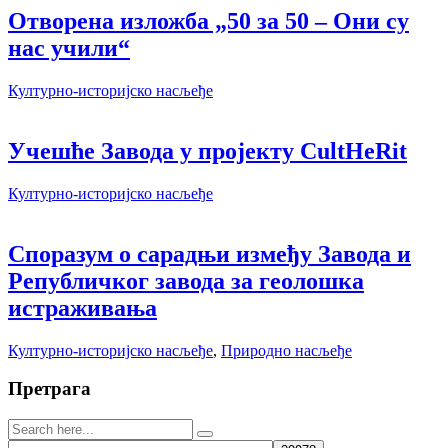
Отворена изложба „50 за 50 – Они су
нас учили“
Културно-историјско насљеђе
Учешће Завода у пројекту CultHeRit
Културно-историјско насљеђе
Споразум о сарадњи између Завода и
Републичког завода за геолошка
истраживања
Културно-историјско насљеђе
,
Природно насљеђе
Претрага