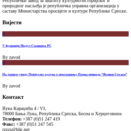
Републички завод за заштиту културно-историјског и
природног насљеђа је републичка управна организација у
саставу Министарства просвјете и културе Републике Српске.
Вијести
0
У функцији Модул Станишта РС
By
zavod
0
На јавном увиду Приједлог oдлуке о проглашењу Парка природе “Велики Столац”
By
zavod
Контакт
Вука Караџића 4 / VI,
78000 Бања Лука, Република Српска, Босна и Херцеговина
Телефон:
+387 (0)51 247 419
Факс:
+387 (0)51 247 545
rzzzs@blic.net