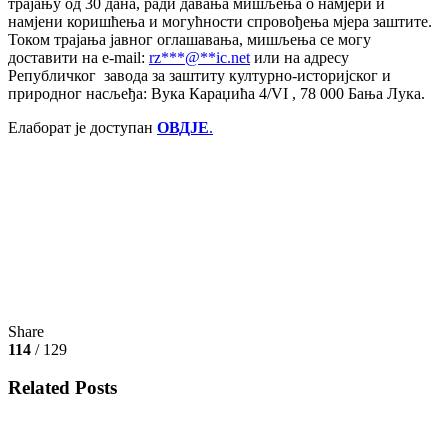
трајању од 30 дана, ради давања мишљења о намјери и
намјени коришћења и могућности спровођења мјера заштите.
Током трајања јавног оглашавања, мишљења се могу
доставити на e-mail:
rz
***
@
**
ic.net
или на адресу
Републичког завода за заштиту културно-историјског и
природног насљеђа: Вука Караџића 4/VI , 78 000 Бања Лука.
Елаборат је доступан
ОВДЈЕ
.
Share
114
/ 129
Related Posts