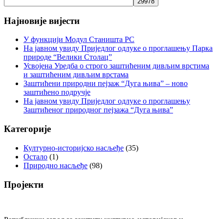
Најновије вијести
У функцији Модул Станишта РС
На јавном увиду Приједлог oдлуке о проглашењу Парка
природе “Велики Столац”
Усвојена Уредба о строго заштићеним дивљим врстима
и заштићеним дивљим врстама
Заштићени природни пејзаж “Дуга њива” – ново
заштићено подручје
На јавном увиду Приједлог oдлуке о проглашењу
Заштићеног природног пејзажа “Дуга њива”
Категорије
Културно-историјско насљеђе
(35)
Остало
(1)
Природно насљеђе
(98)
Пројекти