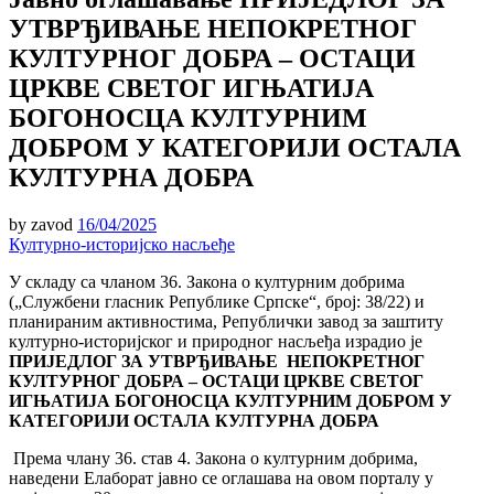
УТВРЂИВАЊЕ НЕПОКРЕТНОГ
КУЛТУРНОГ ДОБРА – ОСТАЦИ
ЦРКВЕ СВЕТОГ ИГЊАТИЈА
БОГОНОСЦА КУЛТУРНИМ
ДОБРОМ У КАТЕГОРИЈИ ОСТАЛА
КУЛТУРНА ДОБРА
by
zavod
16/04/2025
Културно-историјско насљеђе
У складу са чланом 36. Закона о културним добрима
(„Службени гласник Републике Српске“, број: 38/22) и
планираним активностима, Републички завод за заштиту
културно-историјског и природног насљеђа израдио је
ПРИЈЕДЛОГ ЗА УТВРЂИВАЊЕ НЕПОКРЕТНОГ
КУЛТУРНОГ
ДОБРА –
ОСТАЦИ ЦРКВЕ СВЕТОГ
ИГЊАТИЈА БОГОНОСЦА КУЛТУРНИМ ДОБРОМ У
КАТЕГОРИЈИ ОСТАЛА КУЛТУРНА ДОБРА
Према члану 36. став 4. Закона о културним добрима,
наведени Елаборат јавно се оглашава на овом порталу у