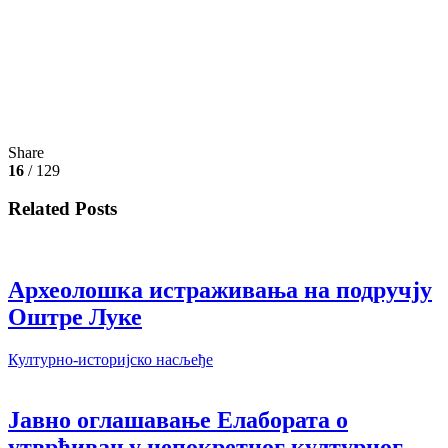
Share
16
/ 129
Related Posts
Археолошка истраживања на подручју
Оштре Луке
Културно-историјско насљеђе
Јавно оглашавање Елабората о
утврђивању непокретног културног