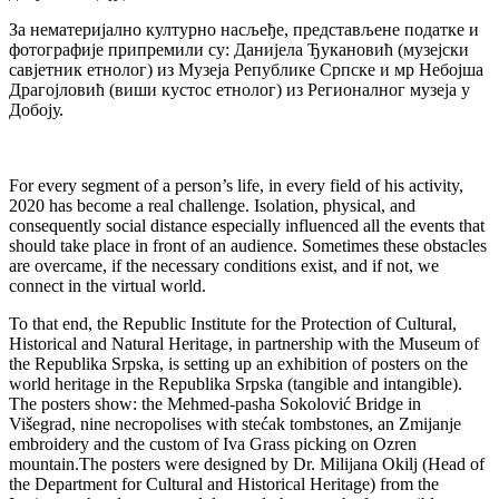
За нематеријално културно насљеђе, представљене податке и
фотографије припремили су: Данијела Ђукановић (музејски
савјетник етнолог) из Музеја Републике Српске и мр Небојша
Драгојловић (виши кустос етнолог) из Регионалног музеја у
Добоју.
For every segment of a person’s life, in every field of his activity,
2020 has become a real challenge. Isolation, physical, and
consequently social distance especially influenced all the events that
should take place in front of an audience. Sometimes these obstacles
are overcame, if the necessary conditions exist, and if not, we
connect in the virtual world.
To that end, the Republic Institute for the Protection of Cultural,
Historical and Natural Heritage, in partnership with the Museum of
the Republika Srpska, is setting up an exhibition of posters on the
world heritage in the Republika Srpska (tangible and intangible).
The posters show: the Mehmed-pasha Sokolović Bridge in
Višegrad, nine necropolises with stećak tombstones, an Zmijanje
embroidery and the custom of Iva Grass picking on Ozren
mountain.The posters were designed by Dr. Milijana Okilj (Head of
the Department for Cultural and Historical Heritage) from the