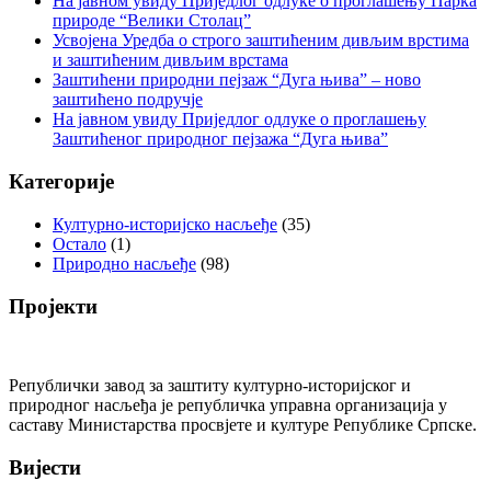
На јавном увиду Приједлог oдлуке о проглашењу Парка
природе “Велики Столац”
Усвојена Уредба о строго заштићеним дивљим врстима
и заштићеним дивљим врстама
Заштићени природни пејзаж “Дуга њива” – ново
заштићено подручје
На јавном увиду Приједлог oдлуке о проглашењу
Заштићеног природног пејзажа “Дуга њива”
Категорије
Културно-историјско насљеђе
(35)
Остало
(1)
Природно насљеђе
(98)
Пројекти
Републички завод за заштиту културно-историјског и
природног насљеђа је републичка управна организација у
саставу Министарства просвјете и културе Републике Српске.
Вијести