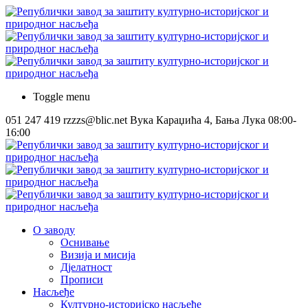
Toggle menu
051 247 419
rzzzs@blic.net
Вука Караџића 4, Бања Лука
08:00-
16:00
О заводу
Оснивање
Визија и мисија
Дјелатност
Прописи
Насљеђе
Културно-историјско насљеђе