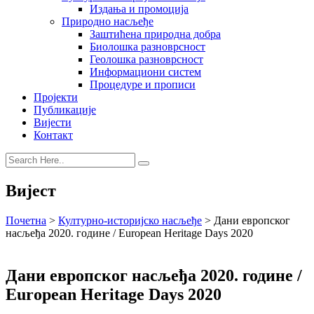
Издања и промоција
Природно насљеђе
Заштићена природна добра
Биолошка разноврсност
Геолошка разноврсност
Информациони систем
Процедуре и прописи
Пројекти
Публикације
Вијести
Контакт
Вијест
Почетна
>
Културно-историјско насљеђе
>
Дани европског
насљеђа 2020. године / European Heritage Days 2020
Дани европског насљеђа 2020. године /
European Heritage Days 2020