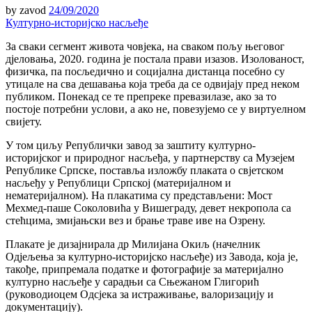
by
zavod
24/09/2020
Културно-историјско насљеђе
За сваки сегмент живота човјека, на сваком пољу његовог
дјеловања, 2020. година је постала прави изазов. Изолованост,
физичка, па посљедично и социјална дистанца посебно су
утицале на сва дешавања која треба да се одвијају пред неком
публиком. Понекад се те препреке превазилазе, ако за то
постоје потребни услови, а ако не, повезујемо се у виртуелном
свијету.
У том циљу Републички завод за заштиту културно-
историјског и природног насљеђа, у партнерству са Музејем
Републике Српске, поставља изложбу плаката о свјетском
насљеђу у Републици Српској (материјалном и
нематеријалном). На плакатима су представљени: Мост
Мехмед-паше Соколовића у Вишеграду, девет некропола са
стећцима, змијањски вез и брање траве иве на Озрену.
Плакате је дизајнирала др Милијана Окиљ (начелник
Одјељења за културно-историјско насљеђе) из Завода, која је,
такође, припремала податке и фотографије за материјално
културно насљеђе у сарадњи са Сњежаном Глигорић
(руководиоцем Одсјека за истраживање, валоризацију и
документацију).