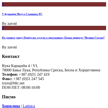
0
У функцији Модул Станишта РС
By
zavod
0
На јавном увиду Приједлог oдлуке о проглашењу Парка природе “Велики Столац”
By
zavod
Контакт
Вука Караџића 4 / VI,
78000 Бања Лука, Република Српска, Босна и Херцеговина
Телефон:
+387 (0)51 247 419
Факс:
+387 (0)51 247 545
rzzzs@blic.net
ПОН-ПЕТ: 08:00-16:00
Писмо
Ћирилица
|
Latinica