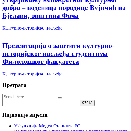
добра – воденица породице Вујичић на
Бјелави, општина Фоча
Културно-историјско насљеђе
Презентација о заштити културно-
историјског насљеђа студентима
Филолошког факултета
Културно-историјско насљеђе
Претрага
Најновије вијести
У функцији Модул Станишта РС