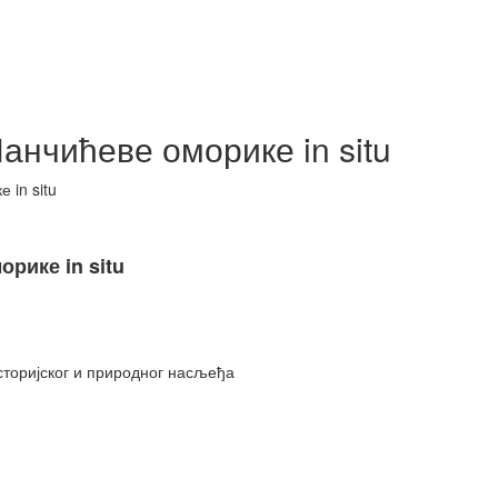
анчићеве оморике in situ
 in situ
рике in situ
сторијског и природног насљеђа