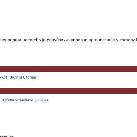
и природног насљеђа је републичка управна организација у саставу
роде “Велики Столац”
заштићеним дивљим врстама
еговина