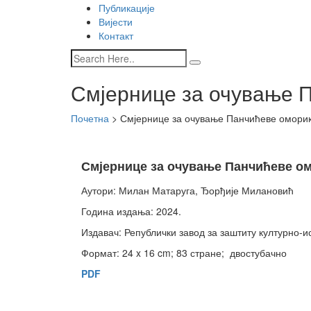
Публикације
Вијести
Контакт
Смјернице за очување П
Почетна
>
Смјернице за очување Панчићеве оморике
Смјернице за очување Панчићеве омо
Аутори: Милан Матаруга, Ђорђије Милановић
Година издања: 2024.
Издавач: Републички завод за заштиту културно-и
Формат: 24 x 16 cm; 83 стране; двостубачно
PDF