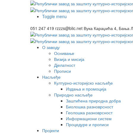
Toggle menu
051 247 419
rzzzs@blic.net
Вука Караџића 4, Бања 
О заводу
Оснивање
Визија и мисија
Дјелатност
Прописи
Насљеђе
Културно-историјско насљеђе
Издања и промоција
Природно насљеђе
Заштићена природна добра
Биолошка разноврсност
Геолошка разноврсност
Информациони систем
Процедуре и прописи
Пројекти