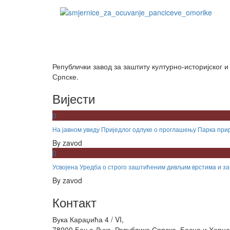
Републички завод за заштиту културно-историјског 
Српске.
Вијести
0
На јавном увиду Приједлог oдлуке о проглашењу Парка при
By
zavod
0
Усвојена Уредба о строго заштићеним дивљим врстима и 
By
zavod
Контакт
Вука Караџића 4 / VI,
78000 Бања Лука, Република Српска, Босна и Херц