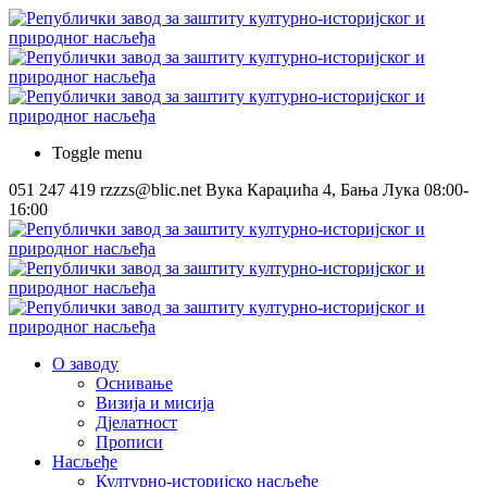
Toggle menu
051 247 419
rzzzs@blic.net
Вука Караџића 4, Бања Лука
08:00-
16:00
О заводу
Оснивање
Визија и мисија
Дјелатност
Прописи
Насљеђе
Културно-историјско насљеђе