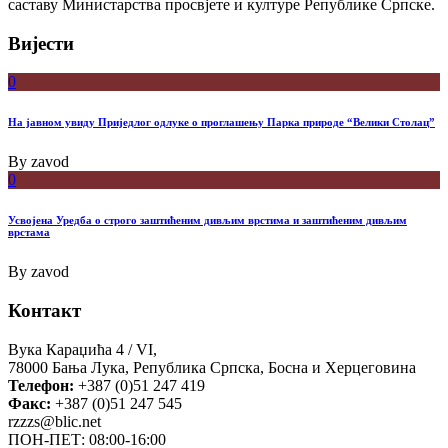
саставу Министарства просвјете и културе Републике Српске.
Вијести
0
На јавном увиду Приједлог oдлуке о проглашењу Парка природе “Велики Столац”
By
zavod
0
Усвојена Уредба о строго заштићеним дивљим врстима и заштићеним дивљим
врстама
By
zavod
Контакт
Вука Караџића 4 / VI,
78000 Бања Лука, Република Српска, Босна и Херцеговина
Телефон:
+387 (0)51 247 419
Факс:
+387 (0)51 247 545
rzzzs@blic.net
ПОН-ПЕТ: 08:00-16:00