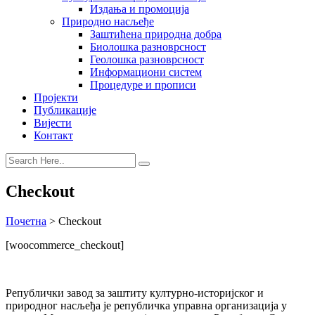
Издања и промоција
Природно насљеђе
Заштићена природна добра
Биолошка разноврсност
Геолошка разноврсност
Информациони систем
Процедуре и прописи
Пројекти
Публикације
Вијести
Контакт
Checkout
Почетна
>
Checkout
[woocommerce_checkout]
Републички завод за заштиту културно-историјског и
природног насљеђа је републичка управна организација у