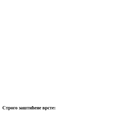
Строго заштићене врсте: