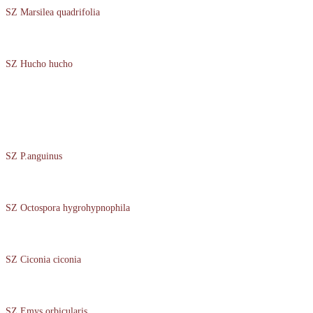
SZ Marsilea quadrifolia
SZ Hucho hucho
SZ P.anguinus
SZ Octospora hygrohypnophila
SZ Ciconia ciconia
SZ Emys orbicularis