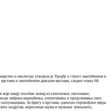
нарство и екологију усвојила је Уредбу о строго заштићеним и
 врстама и заштићеним дивљим врстама, сходно члану 68.
које имају посебан значај из генетичког, еколошког,
спроводи забрана коришћења, уништавања и предузимања свих
 популацијама. За бригу о врстама, односно спровођење мјера
ћених подручја, корисници шума и шумског земљишта,