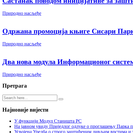
Састанак поводом иницијативе за зашт
Природно насљеђе
Одржана промоција књиге Сисари Пар
Природно насљеђе
Два нова модула Информационог систе
Природно насљеђе
Претрага
Најновије вијести
У функцији Модул Станишта РС
На јавном увиду Приједлог oдлуке о проглашењу Парка 
Усвојена Уредба о строго заштићеним дивљим врстима и