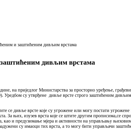
тићеним и заштићеним дивљим врстама
и заштићеним дивљим врстама
одине, на приједлог Министарства за просторно уређење, грађеви
). Уредбом су утврђене дивље врсте строго заштићеним дивљим
е се дивље врсте које су угрожене или могу постати угрожене и 
пекта. За њих, изузев врста које се штите другим прописима,се 
та, као и предузимање мјера и активности на управљању њиховим
задужени су имаоци тих врста, а то могу бити управљачи зашти