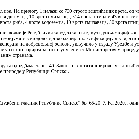
ва. На прилогу 1 налази се 730 строго заштићених врста, од чег
ста водоземаца, 10 врста гмизаваца, 314 врста птица и 43 врсте с
 врста риба, 4 врсте водоземца, 10 врста гмизаваца, 30 врста птиц
дине, водио је Републички завод за заштиту културно-историјск
еријуми и методологија за одабир и класификацију врста, а пот
 експерата на добровољној основи, укључило у израду Уредбе и у
нима и категоријом заштите упућени су Министарству у процеду
ваним странама.
ду са одредбама члана 46. Закона о заштити природе, уз заштић
те природе у Републици Српској.
лужбени гласник Републике Српске” бр. 65/20, 7. јул 2020. годи