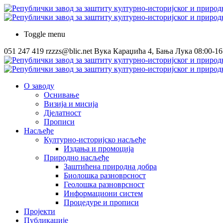
Toggle menu
051 247 419
rzzzs@blic.net
Вука Караџића 4, Бања Лука
08:00-16
О заводу
Оснивање
Визија и мисија
Дјелатност
Прописи
Насљеђе
Културно-историјско насљеђе
Издања и промоција
Природно насљеђе
Заштићена природна добра
Биолошка разноврсност
Геолошка разноврсност
Информациони систем
Процедуре и прописи
Пројекти
Публикације