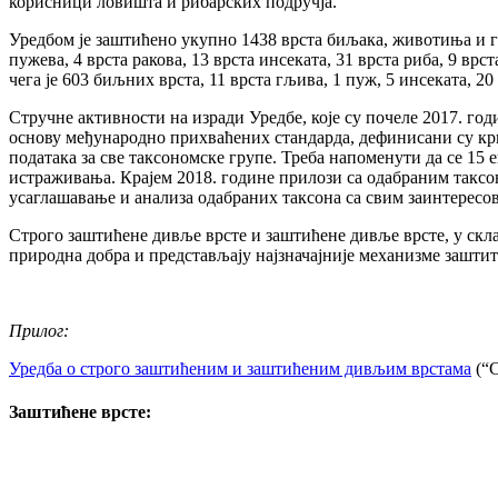
корисници ловишта и рибарских подручја.
Уредбом је заштићено укупно 1438 врста биљака, животиња и гљи
пужева, 4 врста ракова, 13 врста инсеката, 31 врста риба, 9 вр
чега је 603 биљних врста, 11 врста гљива, 1 пуж, 5 инсеката, 20
Стручне активности на изради Уредбе, које су почеле 2017. го
основу међународно прихваћених стандарда, дефинисани су крит
података за све таксономске групе. Треба напоменути да се 15
истраживања. Крајем 2018. године прилози са одабраним таксо
усаглашавање и анализа одабраних таксона са свим заинтересо
Строго заштићене дивље врсте и заштићене дивље врсте, у скла
природна добра и представљају најзначајније механизме зашти
Прилог:
Уредба о строго заштићеним и заштићеним дивљим врстама
(“С
Заштићене врсте: