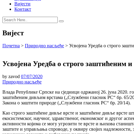
Вијести
Контакт
Вијест
Почетна
>
Природно насљеђе
>
Усвојена Уредба о строго заш
Усвојена Уредба о строго заштићеним 
by
zavod
07/07/2020
Природно насљеђе
Влада Републике Српске на сједници одржаној 26. јуна 2020. г
заштићеним дивљим врстама („Службени гласник РС“ бр. 65/20
Закона о заштити природе („Службени гласник РС“ бр. 20/14).
Као строго заштићене дивље врсте и заштићене дивље врсте штит
екосистемског, научног, здравственог, економског и другог ас
активности којима се могу угрозити те врсте и њихова станиш
заштите и управљања спроводе, у оквиру својих надлежности, 