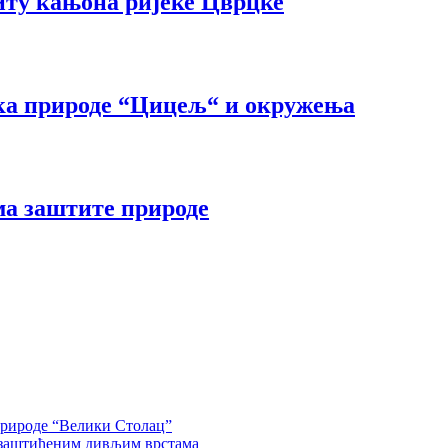
иту кањона ријеке Цврцке
ка природе “Цицељ“ и окружења
ма заштите природе
природе “Велики Столац”
 заштићеним дивљим врстама