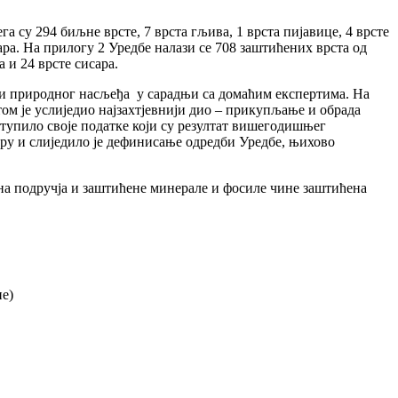
а су 294 биљне врсте, 7 врста гљива, 1 врста пијавице, 4 врсте
исара. На прилогу 2 Уредбе налази се 708 заштићених врста од
а и 24 врсте сисара.
ог и природног насљеђа у сарадњи са домаћим експертима. На
ом је услиједио најзахтјевнији дио – прикупљање и обрада
ступило своје податке који су резултат вишегодишњег
ру и слиједило је дефинисање одредби Уредбе, њихово
ена подручја и заштићене минерале и фосиле чине заштићена
не)