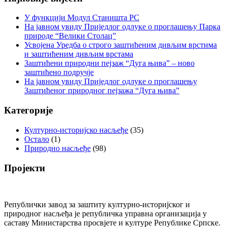
У функцији Модул Станишта РС
На јавном увиду Приједлог oдлуке о проглашењу Парка
природе “Велики Столац”
Усвојена Уредба о строго заштићеним дивљим врстима
и заштићеним дивљим врстама
Заштићени природни пејзаж “Дуга њива” – ново
заштићено подручје
На јавном увиду Приједлог oдлуке о проглашењу
Заштићеног природног пејзажа “Дуга њива”
Категорије
Културно-историјско насљеђе
(35)
Остало
(1)
Природно насљеђе
(98)
Пројекти
Републички завод за заштиту културно-историјског и
природног насљеђа је републичка управна организација у
саставу Министарства просвјете и културе Републике Српске.