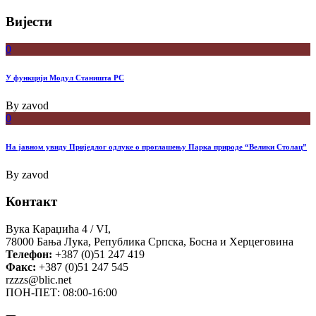
Вијести
0
У функцији Модул Станишта РС
By
zavod
0
На јавном увиду Приједлог oдлуке о проглашењу Парка природе “Велики Столац”
By
zavod
Контакт
Вука Караџића 4 / VI,
78000 Бања Лука, Република Српска, Босна и Херцеговина
Телефон:
+387 (0)51 247 419
Факс:
+387 (0)51 247 545
rzzzs@blic.net
ПОН-ПЕТ: 08:00-16:00