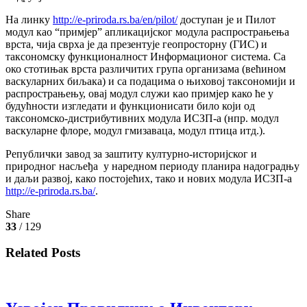
На линку
http://e-priroda.rs.ba/en/pilot/
доступан је и Пилот
модул као “примјер” апликацијског модула распрострањења
врста, чија сврха је да презентује геопросторну (ГИС) и
таксономску функционалност Информационог система. Са
око стотињак врста различитих група организама (већином
васкуларних биљака) и са подацима о њиховој таксономији и
распрострањењу, овај модул служи као примјер како ће у
будућности изгледати и функционисати било који од
таксономско-дистрибутивних модула ИСЗП-а (нпр. модул
васкуларне флоре, модул гмизаваца, модул птица итд.).
Републички завод за заштиту културно-историјског и
природног насљеђа у наредном периоду планира надоградњу
и даљи развој, како постојећих, тако и нових модула ИСЗП-а
http://e-priroda.rs.ba/
.
Share
33
/ 129
Related Posts