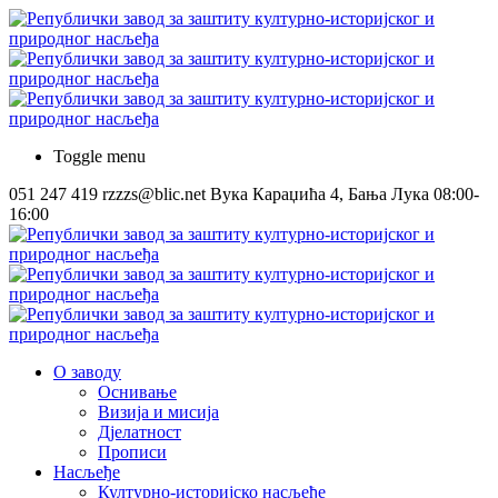
Toggle menu
051 247 419
rzzzs@blic.net
Вука Караџића 4, Бања Лука
08:00-
16:00
О заводу
Оснивање
Визија и мисија
Дјелатност
Прописи
Насљеђе
Културно-историјско насљеђе