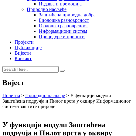
Издања и промоција
Природно насљеђе
Заштићена природна добра
Биолошка разноврсност
Геолошка разноврсност
Информациони систем
Процедуре и прописи
Пројекти
Публикације
Вијести
Контакт
Вијест
Почетна
>
Природно насљеђе
>
У функцији модули
Заштићена подручја и Пилот врста у оквиру Информационoг
система заштите природе
У функцији модули Заштићена
подручја и Пилот врста у оквиру