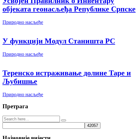
Усвојен Правилник о Инвентару
објеката геонасљеђа Републике Српске
Природно насљеђе
У функцији Модул Станишта РС
Природно насљеђе
Теренско истраживање долине Таре и
Љубишње
Природно насљеђе
Претрага
Најновије вијести