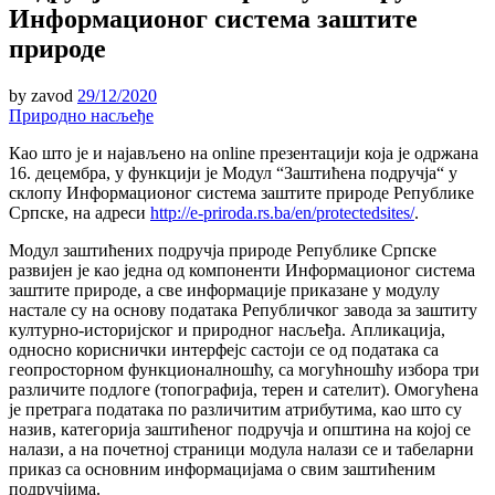
Информационoг система заштите
природе
by
zavod
29/12/2020
Природно насљеђе
Као што је и најављено на online презентацији која је одржана
16. децембра, у функцији је Модул “Заштићена подручја“ у
склопу Информационог система заштите природе Републике
Српске, на адреси
http://e-priroda.rs.ba/en/protectedsites/
.
Модул заштићених подручја природе Републике Српске
развијен је као једна од компоненти Информационог система
заштите природе, а све информације приказане у модулу
настале су на основу података Републичког завода за заштиту
културно-историјског и природног насљеђа. Апликација,
односно кориснички интерфејс састоји се од података са
геопросторном функционалношћу, са могућношћу избора три
различите подлоге (топографија, терен и сателит). Омогућена
је претрага података по различитим атрибутима, као што су
назив, категорија заштићеног подручја и општина на којој се
налази, а на почетној страници модула налази се и табеларни
приказ са основним информацијама о свим заштићеним
подручјима.