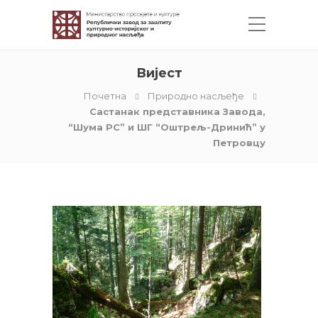
Вијест
Почетна
Природно насљеђе
Састанак представника Завода,
“Шума РС” и ШГ “Оштрељ-Дринић” у
Петровцу