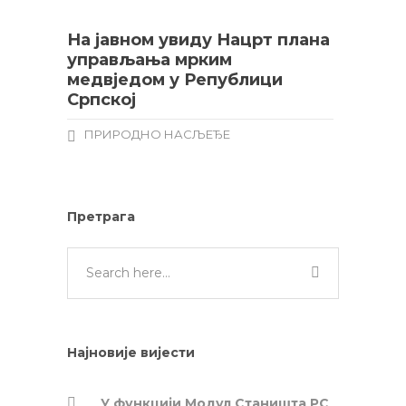
На јавном увиду Нацрт плана
управљања мрким
медвједом у Републици
Српској
ПРИРОДНО НАСЉЕЂЕ
Претрага
Најновије вијести
У функцији Модул Станишта РС