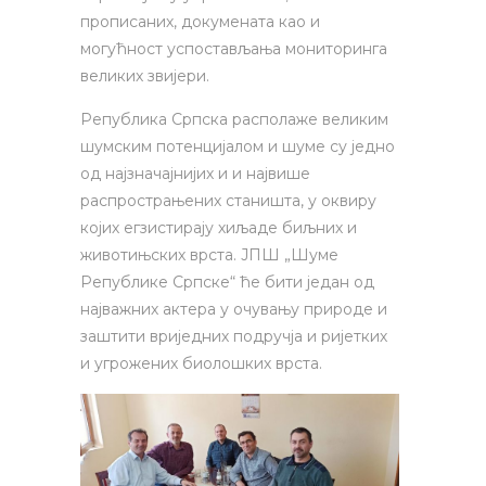
прописаних, докумената као и
могућност успостављања мониторинга
великих звијери.
Република Српска располаже великим
шумским потенцијалом и шуме су једно
од најзначајнијих и и највише
распрострањених станишта, у оквиру
којих егзистирају хиљаде биљних и
животињских врста. ЈПШ „Шуме
Републике Српске“ ће бити један од
најважних актера у очувању природе и
заштити вриједних подручја и ријетких
и угрожених биолошких врста.