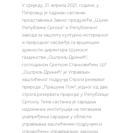
У сриједу, 21. априла 2021. године, у
Петровцу је одржан састанак
представника Јавног предузећа „Шуме
Републике Српске“ и Републичког
завода за заштиту културно-историјског
и природног насљеђа са вршиоцем
дужности директора Шумског
газдинства „Оштрељ-Дринић“,
господином Сретком Станковићем. ШГ
„Оштрељ-Дринић“ је Управљач
заштићеног подручја Строги резерват
природе „Прашума Лом“, једног од два
строга резервата природе у Републици
Српској. Тема састанка је сарадња
надлежних институција на питањима
унапређења сарадње у области
управљања заштићеним подручјем и
спровођењу управљачких, законом