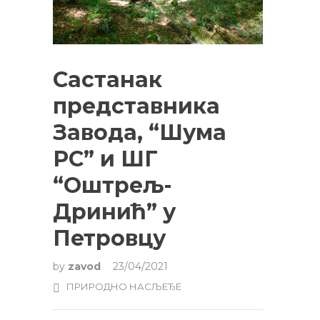
Састанак
представника
Завода, “Шума
РС” и ШГ
“Оштрељ-
Дринић” у
Петровцу
by
zavod
23/04/2021
ПРИРОДНО НАСЉЕЂЕ