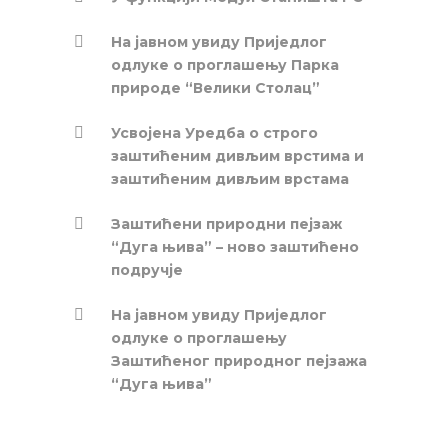
На јавном увиду Приједлог
oдлуке о проглашењу Парка
природе “Велики Столац”
Усвојена Уредба о строго
заштићеним дивљим врстима и
заштићеним дивљим врстама
Заштићени природни пејзаж
“Дуга њива” – ново заштићено
подручје
На јавном увиду Приједлог
oдлуке о проглашењу
Заштићеног природног пејзажа
“Дуга њива”