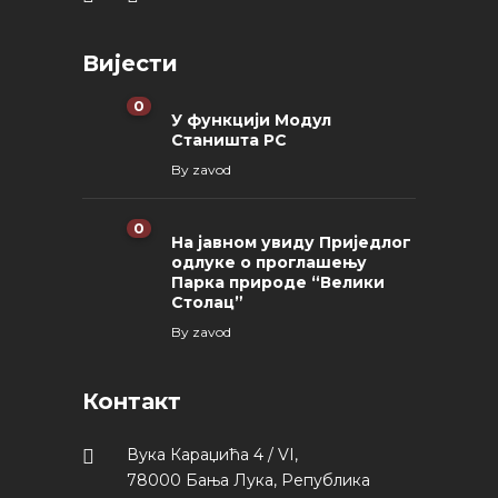
Вијести
0
У функцији Модул
Станишта РС
By
zavod
0
На јавном увиду Приједлог
oдлуке о проглашењу
Парка природе “Велики
Столац”
By
zavod
Контакт
Вука Караџића 4 / VI,
78000 Бања Лука, Република