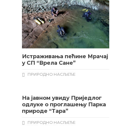
Истраживања пећине Мрачај
у СП “Врела Сане”
ПРИРОДНО НАСЉЕЂЕ
На јавном увиду Пријeдлог
одлуке о проглашењу Парка
природе “Тара”
ПРИРОДНО НАСЉЕЂЕ