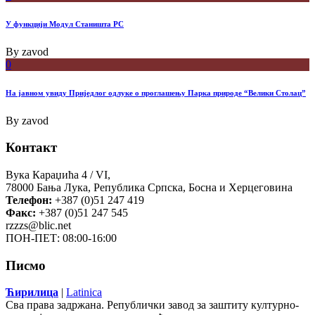
У функцији Модул Станишта РС
By
zavod
0
На јавном увиду Приједлог oдлуке о проглашењу Парка природе “Велики Столац”
By
zavod
Контакт
Вука Караџића 4 / VI,
78000 Бања Лука, Република Српска, Босна и Херцеговина
Телефон:
+387 (0)51 247 419
Факс:
+387 (0)51 247 545
rzzzs@blic.net
ПОН-ПЕТ: 08:00-16:00
Писмо
Ћирилица
|
Latinica
Сва права задржана. Републички завод за заштиту културно-