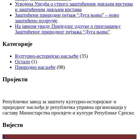
Усвојена Уредба о строго заштићеним дивљим врстима
и заштићеним дивљим врстама
Заштићени природни пејзаж “Дуга њива” – ново
заштићено подручје
На јавном увиду Приједлог oдлуке о проглашењу
Заштићеног природног пејзажа “Дуга њива”
Категорије
Културно-историјско насљеђе
(35)
Остало
(1)
Природно насљеђе
(98)
Пројекти
Републички завод за заштиту културно-историјског и
природног насљеђа је републичка управна организација у
саставу Министарства просвјете и културе Републике Српске.
Вијести
0