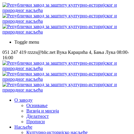
Toggle menu
051 247 419
rzzzs@blic.net
Вука Караџића 4, Бања Лука
08:00-
16:00
О заводу
Оснивање
Визија и мисија
Дјелатност
Прописи
Насљеђе
Културно-историјско насљеђе