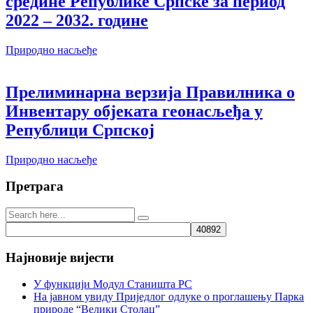
средине Републике Српске за период
2022 – 2032. године
Природно насљеђе
Прелиминарна верзија Правилника о
Инвентару објеката геонасљеђа у
Републици Српској
Природно насљеђе
Претрага
Најновије вијести
У функцији Модул Станишта РС
На јавном увиду Приједлог oдлуке о проглашењу Парка
природе “Велики Столац”