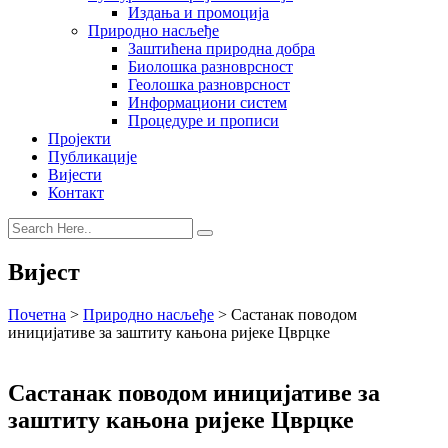
Издања и промоција
Природно насљеђе
Заштићена природна добра
Биолошка разноврсност
Геолошка разноврсност
Информациони систем
Процедуре и прописи
Пројекти
Публикације
Вијести
Контакт
Вијест
Почетна
>
Природно насљеђе
>
Састанак поводом
иницијативе за заштиту кањона ријеке Цврцке
Састанак поводом иницијативе за
заштиту кањона ријеке Цврцке