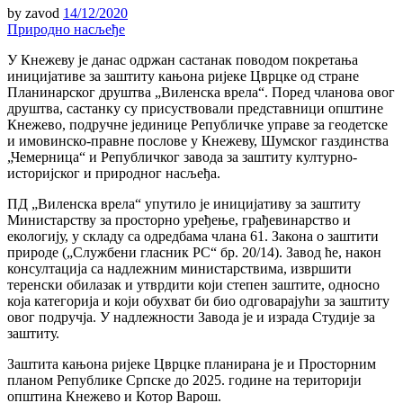
by
zavod
14/12/2020
Природно насљеђе
У Кнежеву је данас одржан састанак поводом покретања
иницијативе за заштиту кањона ријеке Цврцке од стране
Планинарског друштва „Виленска врела“. Поред чланова овог
друштва, састанку су присуствовали представници општине
Кнежево, подручне јединице Републичке управе за геодетске
и имовинско-правне послове у Кнежеву, Шумског газдинства
„Чемерница“ и Републичког завода за заштиту културно-
историјског и природног насљеђа.
ПД „Виленска врела“ упутило је иницијативу за заштиту
Министарству за просторно уређење, грађевинарство и
екологију, у складу са одредбама члана 61. Закона о заштити
природе („Службени гласник РС“ бр. 20/14). Завод ће, након
консултација са надлежним министарствима, извршити
теренски обилазак и утврдити који степен заштите, односно
која категорија и који обухват би био одговарајући за заштиту
овог подручја. У надлежности Завода је и израда Студије за
заштиту.
Заштита кањона ријеке Цврцке планирана је и Просторним
планом Републике Српске до 2025. године на територији
општина Кнежево и Котор Варош.