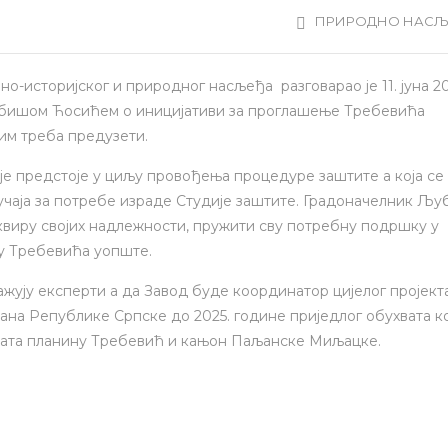
ПРИРОДНО НАСЉ
о-историјског и природног насљеђа разговарао је 11. јуна 20
убишом Ћосићем о иницијативи за проглашење Требевића
тим треба предузети.
је предстоје у циљу провођења процедуре заштите а која се
аја за потребе израде Студије заштите. Градоначелник Љ
оквиру својих надлежности, пружити сву потребну подршку у
ју Требевића уопште.
ажују експерти а да Завод буде координатор цијелог пројекта
на Републике Српске до 2025. године приједлог обухвата к
вата планину Требевић и кањон Паљанске Миљацке.