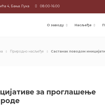
ића 4, Бања Лука
08:00-16:00
О заводу
Насљеђе
П
на
Природно насљеђе
Састанак поводом иницијат
цијативе за проглашење
ироде