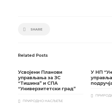
SHARE
Related Posts
Усвојени Планови
У НП “У
управљања за ЗС
управља
“Тишина” и СПА
подручј
“Универзитетски град”
ПРИРОД
ПРИРОДНО НАСЉЕЂЕ