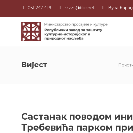
051 247 419
rzzzs@blic.net
Вука Караџ
Вијест
Почет
Састанак поводом ини
Требевића парком пр