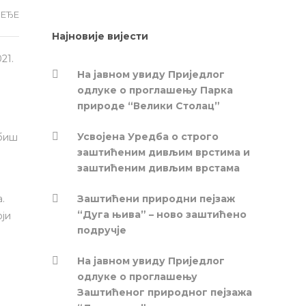
ЕЂЕ
Најновије вијести
21.
На јавном увиду Приједлог
oдлуке о проглашењу Парка
природе “Велики Столац”
Усвојена Уредба о строго
убиш
заштићеним дивљим врстима и
заштићеним дивљим врстама
.
Заштићени природни пејзаж
“Дуга њива” – ново заштићено
оји
подручје
На јавном увиду Приједлог
oдлуке о проглашењу
Заштићеног природног пејзажа