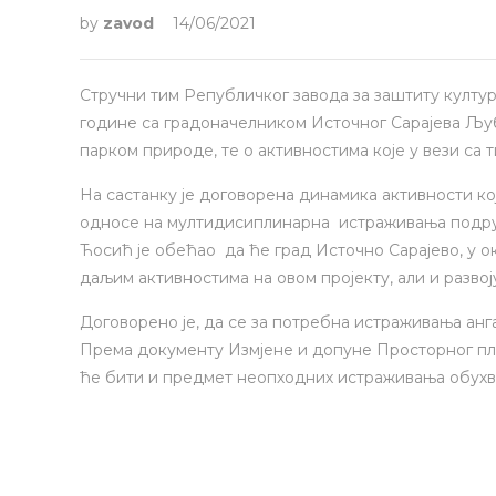
by
zavod
14/06/2021
Стручни тим Републичког завода за заштиту културн
године са градоначелником Источног Сарајева Љ
парком природе, те о активностима које у вези са 
На састанку је договорена динамика активности ко
односе на мултидисиплинарна истраживања подруч
Ћосић је обећао да ће град Источно Сарајево, у 
даљим активностима на овом пројекту, али и разво
Договорено је, да се за потребна истраживања анг
Према документу Измјене и допуне Просторног пла
ће бити и предмет неопходних истраживања обух