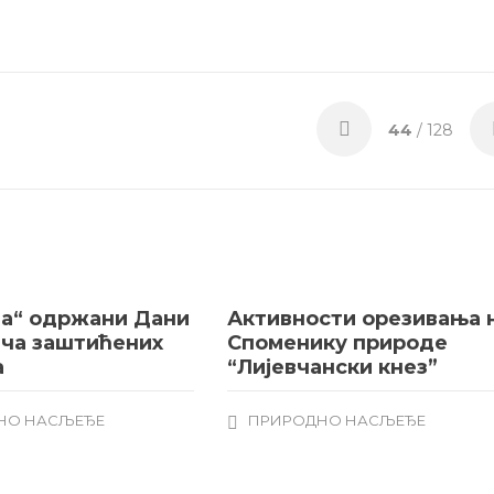
44
/ 128
на“ одржани Дани
Активности орезивања 
ча заштићених
Споменику природе
а
“Лијевчански кнез”
НО НАСЉЕЂЕ
ПРИРОДНО НАСЉЕЂЕ