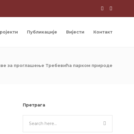
ројекти
Публикације
Вијести
Контакт
иве за проглашење Требевића парком природе
Претрага