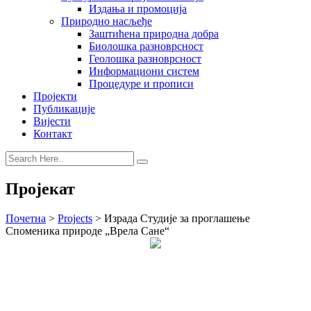
Издања и промоција
Природно насљеђе
Заштићена природна добра
Биолошка разноврсност
Геолошка разноврсност
Информациони систем
Процедуре и прописи
Пројекти
Публикације
Вијести
Контакт
Пројекат
Почетна
>
Projects
>
Израда Студије за проглашење
Споменика природе „Врела Сане“