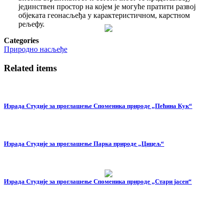
јединствен простор на којем је могуће пратити развој
објеката геонасљеђа у карактеристичном, карстном
рељефу.
Categories
Природно насљеђе
Related items
Израда Студије за проглашење Споменика природе „Пећина Кук“
Израда Студије за проглашење Парка природе „Цицељ“
Израда Студије за проглашење Споменика природе „Стари јасен“