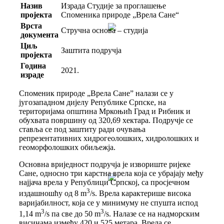
Назив
Израда Студије за проглашење
пројекта
Споменика природе „Врела Сане“
Врста
Стручна основа – студија
документа
Циљ
Заштита подручја
пројекта
Година
2021.
израде
Споменик природе „Врела Сане” налази се у
југозападном дијелу Републике Српске, на
територијама општина Мркоњић Град и Рибник и
обухвата површину од 320,69 хектара. Подручје се
ставља се под заштиту ради очувања
репрезентативних хидрогеолошких, хидролошких и
геоморфолошких обиљежја.
Основна вриједност подручја је извориште ријеке
Сане, односно три карстна врела која се убрајају међу
најјача врела у Републици Српској, са просјечном
3
издашношћу од 8 m
/s. Врела карактерише висока
варијабилност, која се у минимуму не спушта испод
3
3
1,14 m
/s па све до 50 m
/s. Налазе се на надморским
висинама између 420 и 525 метара. Врела се