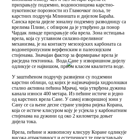
прихрањују подземно, водоносницима карстно-
пукотинске порозности из Гламочког поља, те
карстних подручја Млиништа и дијелом Бараћа.
Санска врела дијеле зоналну подземну разводницу са
врелима Пливе, с обзиром да је утврђено да понор
Чардак ливаде прихрањује оба врела. Зона истицања
врела, која су углавном силазно-преливног
механизма, је на контакту мезозојских карбоната са
водонепропусним верфенским и палеозојским
стијенама. Значајан фактор за формирање врела је
расједна тектоника. Вода Сане у изворишном дијелу
одликује се највишом, првом класом квалитета воде.
У заштићеном подручју развијени су подземни
карстни облици, од којих је најзначајнија хидролошки
стално активна пећина Мрачај, чија утврђена дужина
канала износи 400 метара. Из пећине истиче и једно
од карстних врела Сане. У самој изворишној зони у
Сану се са њене десне стране улијева ријека Корана,
која се истиче клисуром коју је усјекла у карбонатним
стијенама на дужини од око 2 километра доњег
дијела тока.
Врела, пећине и живописну клисуру Коране одликује
висока атрактивност и естетичност те представљају