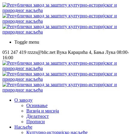
Toggle menu
051 247 419
rzzzs@blic.net
Вука Караџића 4, Бања Лука
08:00-
16:00
О заводу
Оснивање
Визија и мисија
Дјелатност
Прописи
Насљеђе
Културно-историјско насљеђе