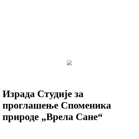
Израда Студије за
проглашење Споменика
природе „Врела Сане“