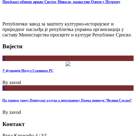
Пројекат обнове цркве Светог Николе, манастир Озрен у Петрову
Републички завод за заштиту културно-историјског и
природног насљеђа је републичка управна организација у
саставу Министарства просвјете и културе Републике Српске.
Вијести
0
У функцији Модул Станишта РС
By
zavod
0
На јавном увиду Приједлог oдлуке о проглашењу Парка природе “Велики Столац”
By
zavod
Контакт
Вука Караџића 4 / VI,