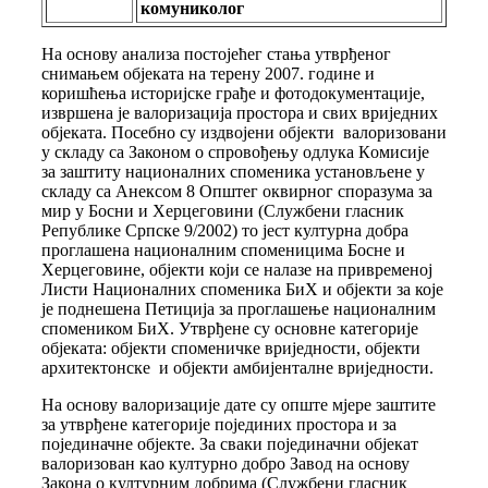
комуниколог
На основу анализа постојећег стања утврђеног
снимањем објеката на терену 2007. године и
коришћења историјске грађе и фотодокументације,
извршена је валоризација простора и свих вриједних
објеката. Посебно су издвојени објекти валоризовани
у складу са Законом о спровођењу одлука Кoмисије
за заштиту националних споменика установљене у
складу са Анексом 8 Општег оквирног споразума за
мир у Босни и Херцеговини (Службени гласник
Републике Српске 9/2002) то јест културна добра
проглашена националним споменицима Босне и
Херцеговине, објекти који се налазе на привременој
Листи Националних споменика БиХ и објекти за које
је поднешена Петиција за проглашење националним
спомеником БиХ. Утврђене су основне категорије
објеката: објекти споменичке вриједности, објекти
архитектонске и објекти амбијенталне вриједности.
На основу валоризације дате су опште мјере заштите
за утврђене категорије појединих простора и за
појединачне објекте. За сваки појединачни објекат
валоризован као културно добро Завод на основу
Закона о културним добрима (Службени гласник