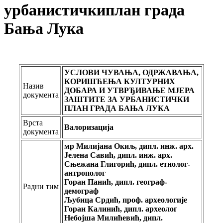
урбанистичкиплан града
Бања Лука
УСЛОВИ ЧУВАЊА, ОДРЖАВАЊА,
КОРИШЋЕЊА КУЛТУРНИХ
Назив
ДОБАРА И УТВРЂИВАЊЕ МЈЕРА
документа
ЗАШТИТЕ ЗА УРБАНИСТИЧКИ
ПЛАН ГРАДА БАЊА ЛУКА
Врста
Валоризација
документа
мр Милијана Окиљ, дипл. инж. арх.
Јелена Савић, дипл. инж. арх.
Сњежана Глигорић, дипл. етнолог-
антрополог
Горан Панић, дипл. географ-
Радни тим
демограф
Љубица Срдић, проф. археологије
Горан Калинић, дипл. археолог
Небојша Милићевић, дипл.