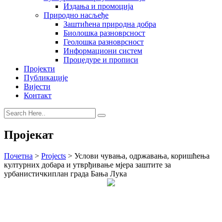
Издања и промоција
Природно насљеђе
Заштићена природна добра
Биолошка разноврсност
Геолошка разноврсност
Информациони систем
Процедуре и прописи
Пројекти
Публикације
Вијести
Контакт
Пројекат
Почетна
>
Projects
>
Услови чувања, одржавања, коришћења
културних добара и утврђивање мјера заштите за
урбанистичкиплан града Бања Лука