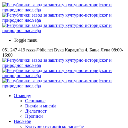
Toggle menu
051 247 419
rzzzs@blic.net
Вука Караџића 4, Бања Лука
08:00-
16:00
О заводу
Оснивање
Визија и мисија
Дјелатност
Прописи
Насљеђе
Културно-историјско насљеђе