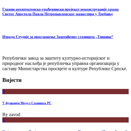
Главни архитектонско-грађевински пројекат реконструкције храма
Светог Апостола Павла Петропавловског манастира у Требињу
Израда Студије за проглашење Заштићеног станишта „Тишина“
Републички завод за заштиту културно-историјског и
природног насљеђа је републичка управна организација у
саставу Министарства просвјете и културе Републике Српске.
Вијести
0
У функцији Модул Станишта РС
By
zavod
0