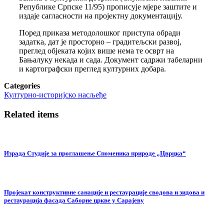
Републике Српске 11/95) прописује мјере заштите и
издаје сагласности на пројектну документацију.
Поред приказа методолошког приступа обради
задатка, дат је просторно – градитељски развој,
преглед објеката којих више нема те осврт на
Бањалуку некада и сада. Документ садржи табеларни
и картографски преглед културних добара.
Categories
Културно-историјско насљеђе
Related items
Израда Студије за проглашење Споменика природе „Цврцка“
Пројекат конструктивне санације и рестаурације сводова и зидова и
рестаурација фасада Саборне цркве у Сарајеву