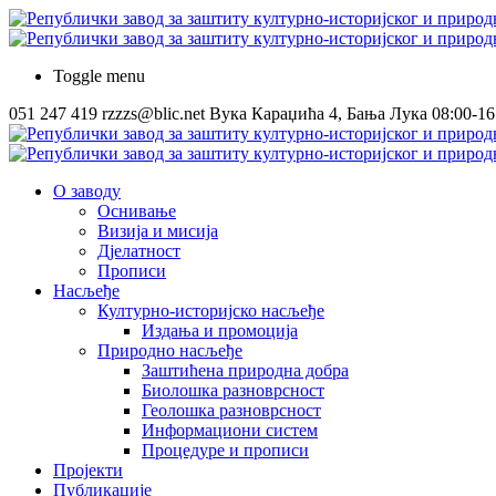
Toggle menu
051 247 419
rzzzs@blic.net
Вука Караџића 4, Бања Лука
08:00-16
О заводу
Оснивање
Визија и мисија
Дјелатност
Прописи
Насљеђе
Културно-историјско насљеђе
Издања и промоција
Природно насљеђе
Заштићена природна добра
Биолошка разноврсност
Геолошка разноврсност
Информациони систем
Процедуре и прописи
Пројекти
Публикације