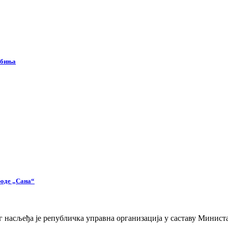
ебиња
роде „Сана“
 насљеђа је републичка управна организација у саставу Министа