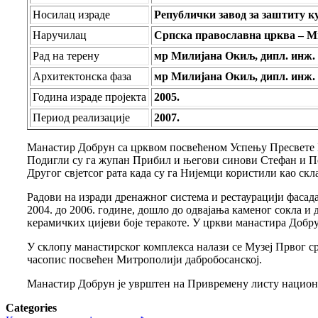
Носилац израде
Републички завод за заштиту к
Наручилац
Српска православна црква – М
Рад на терену
мр Милијана Окиљ, дипл. инж. 
Архитектонска фаза
мр Милијана Окиљ, дипл. инж.
Година израде пројекта
2005.
Период реализације
2007.
Манастир Добрун са црквом посвећеном Успењу Пресвете Бо
Подигли су га жупан Прибил и његови синови Стефан и Пет
Другог свјетсог рата када су га Нијемци користили као ск
Радови на изради дренажног система и рестаурацији фасада
2004. до 2006. године, дошло до одвајања каменог сокла и 
керамичких цијеви боје теракоте. У цркви манастира Добру
У склопу манастирског комплекса налази се Музеј Првог ср
часопис посвећен Митрополији дабробосанској.
Манастир Добрун је уврштен на Привремену листу национа
Categories