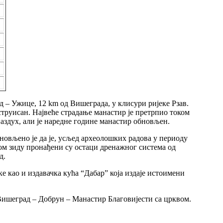
 – Ужице, 12 km од Вишеграда, у клисури ријеке Рзав.
труисан. Највеће страдање манастир је претрпио током
ваздух, али је наредне године манастир обновљен.
новљено је да је, усљед археолошких радова у периоду
чном зиду пронађени су остаци дренажног система од
д.
е као и издавачка кућа “Дабар” која издаје истоимени
ишеград – Добрун – Манастир Благовијести са црквом.