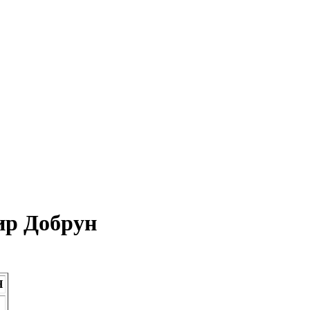
ир Добрун
Н