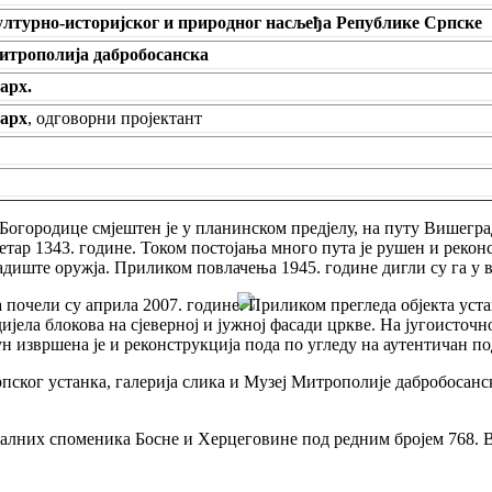
ултурно-историјског и природног насљеђа Републике Српске
итрополија дабробосанска
арх.
 арх
, одговорни пројектант
городице смјештен је у планинском предјелу, на путу Вишеград
ар 1343. године. Током постојања много пута је рушен и реконс
ладиште оружја. Приликом повлачења 1945. године дигли су га у 
 почели су априла 2007. године. Приликом прегледа објекта уста
дијела блокова на сјеверној и јужној фасади цркве. На југоисто
н извршена је и реконструкција пода по угледу на аутентичан по
пског устанка, галерија слика и Музеј Митрополије дабробосанск
лних споменика Босне и Херцеговине под редним бројем 768. В