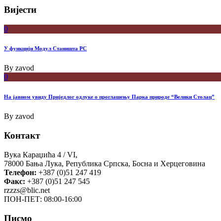
Вијести
0
У функцији Модул Станишта РС
By
zavod
0
На јавном увиду Приједлог oдлуке о проглашењу Парка природе “Велики Столац”
By
zavod
Контакт
Вука Караџића 4 / VI,
78000 Бања Лука, Република Српска, Босна и Херцеговина
Телефон:
+387 (0)51 247 419
Факс:
+387 (0)51 247 545
rzzzs@blic.net
ПОН-ПЕТ: 08:00-16:00
Писмо