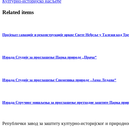
Културно-историјско насљеђе
Related items
Пројекат санације и реконструкције цркве Свете Неђеље у Талежи код Тр
Израда Студије за проглашење Парка природе „Прача“
Израда Студије за проглашење Споменика природе „Јама Ледана“
Израда Стручног мишљења за проглашење претходне заштите Парка при
Републички завод за заштиту културно-историјског и природног