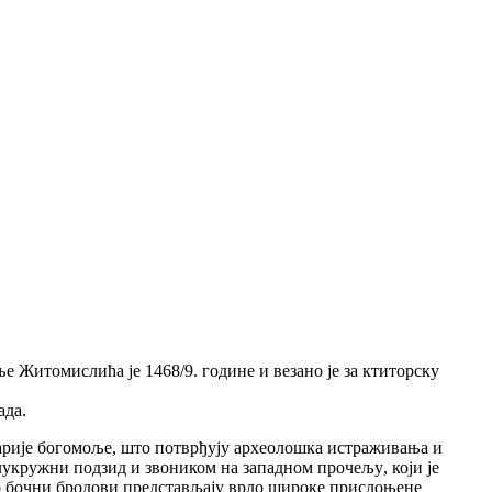
 Житомислића је 1468/9. године и везано је за ктиторску
ада.
арије богомо
љ
е,
ш
то потвр
ђ
ују археоло
ш
ка истра
ж
ива
њ
а и
лукружни подзид и звоником на западном прочељу
,
који је
ако бочни бродови представљају врло широке прислоњене