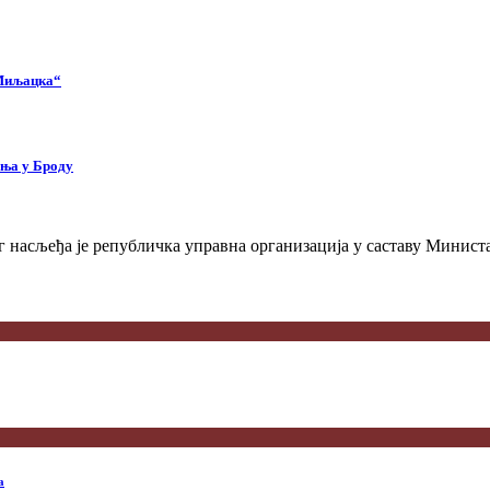
 Миљацка“
ења у Броду
 насљеђа је републичка управна организација у саставу Министа
а