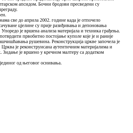
олтарском апсидом. Бочни бродови пресведени су
преграду.
ен.
нама све до априла 2002. године када је отпо
ч
ело
са
ч
уване цјелине су прије рази
ђивања
и депонова
њ
а
Упоредо је вршена анализа материјала и техника грађења.
 потврдити првобитно постоја
њ
е куполе које је и раније
ашчишћавања
рушевина
.
Реконструкција цркве започела је
. Црква је реконструисана аутентичним материјалима и
. Зида
њ
е је вршено у кречном малтеру са додатком
јединог од његовог оснивања.