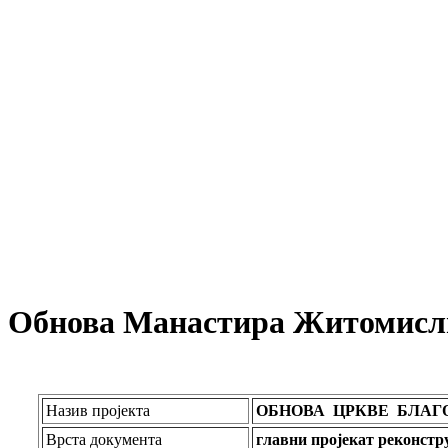
Обнова Манастира Житомислић
Назив пројекта
ОБНОВА ЦРКВЕ БЛА
Врста документа
г
лав
ни пројекат реконстр