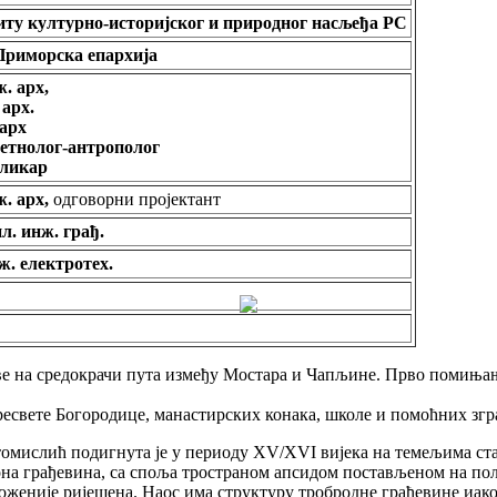
иту културно-историјског и природног насљеђа РС
Приморска епархија
. арх,
арх.
 арх
етнолог-антрополог
сликар
. арх,
одговорни пројектант
л. инж. грађ.
ж. електротех.
е на средокрачи пута између Мостара и Чапљине. Прво помињање
есвете Богородице
, манастирских конака, школе и помоћних згр
томисли
ћ
подигнута је
у периоду
XV/XVI вијек
а
на теме
љ
има ст
она грађевина
,
са споља тространом апсидом постављеном на по
 сложеније ријешена. Наос има структуру тробродне грађевине и