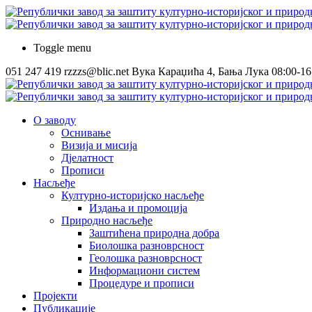
Toggle menu
051 247 419
rzzzs@blic.net
Вука Караџића 4, Бања Лука
08:00-16
О заводу
Оснивање
Визија и мисија
Дјелатност
Прописи
Насљеђе
Културно-историјско насљеђе
Издања и промоција
Природно насљеђе
Заштићена природна добра
Биолошка разноврсност
Геолошка разноврсност
Информациони систем
Процедуре и прописи
Пројекти
Публикације