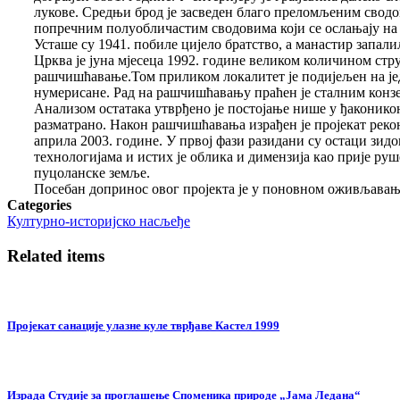
лукове. Средњи брод је засведен благо преломљеним сводом
попречним полуобличастим сводовима који се ослањају на 
Усташе су 1941. побиле цијело братство, а манастир запал
Црква је јуна мјесеца 1992. године великом коли
ч
ином стр
ра
шчишћавање
.Том приликом локалитет је подије
љ
ен на ј
нумерисане.
Рад на рашчишћавању праћен је сталним конзе
Анализом остатака утврђено је постоја
њ
е нише у ђаконико
разматрано.
Након
рашчишћавања
израђен
је
пројекат
реко
априла 2003. године. У првој фази разидани су остаци зид
технологијама и истих је облика и димензија као прије руш
пуцоланске зем
љ
е.
Посебан допринос овог пројекта је у поновном оживљавањ
Categories
Културно-историјско насљеђе
Related items
Пројекат санације улазне куле тврђаве Кастел 1999
Израда Студије за проглашење Споменика природе „Јама Ледана“