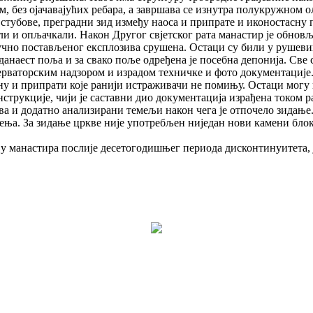
, без ојачавајућих ребара, а завршава се изнутра полукружном 
стубове, преградни зид између наоса и припрате и иконостасну 
или и опљачкали. Након Другог свјетског рата манастир је обновљ
у
ч
но постав
љ
еног експлозива сру
ш
ена. Остаци су били у ру
ш
еви
еданаест по
љ
а и за свако по
љ
е одре
ђ
ена је посебна депонија. Све 
рваторским надзором и израдом техничке и фото документације. 
ну и припрати које ранији истраживачи не поми
њ
у. Остаци могу
нструкције
,
чији
је
саставни
дио
документациј
a
израђена
током
р
ова и додатно анализирани теме
љ
и након чега је отпочело зида
њ
е
е
њ
а. За зида
њ
е цркве није употреб
љ
ен ниједан нови камени блок
у манастира послије десетогодишњег периода дисконтинуитета, 