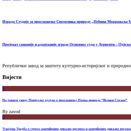
Израда Студије за проглашење Споменика природе „Пећина Мокрањска
Пројекат санације и адаптације зграде Основног суда у Дервенти – Одјељ
Републички завод за заштиту културно-историјског и природног
Вијести
0
На јавном увиду Приједлог oдлуке о проглашењу Парка природе “Велики Столац”
By
zavod
0
Усвојена Уредба о строго заштићеним дивљим врстима и заштићеним дивљим врстам