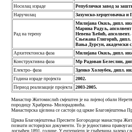
Носилац израде
Републички завод за зашт
Наручилац
Захумско-херцеговачка и 
Милијана Окиљ, дипл. инж
Марина Радуљ, апсолвент 
Рад на терену
Невена Ћебић, апсолвент.
Сњежана Глигорић, дипл. 
Вања Дурсун, академски 
Архитектонска фаза
Милијана Окиљ, дипл. инж
Конструктивна фаза
Мр Радован Белеслин, дип
Електро- фаза
Зденко Холоубек, дипл. ин
Година израде пројекта
2002.
Период реализације пројекта
200
3-2005.
Манастир Житомислић смјештен је на лијевој обали Неретв
породицу Храбрена- Милорадовића.
Манастирска цјелина се састоји од цркве
Благов
ј
е
штења
Пр
Црква Благов
ј
е
штења
Пресвете Богородице манастира
Ж
и
познати историјски документи.
То је једноставна правоуга
дограђен 1891. године. У ентеријеру је грађевина далеко