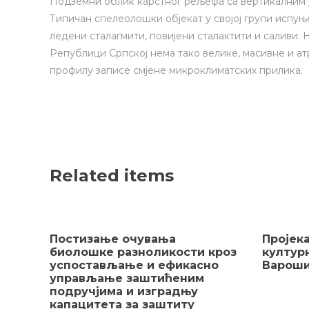
Подземни облик карстног рељефа са вертикалним 
Типичан спелеолошки објекат у својој групи испуњ
ледени сталагмити, повијени сталактити и саливи.
Републици Српској нема тако велике, масивне и ат
профилу записе смјене микроклиматских прилика.
Related items
Постизање очувања
Пројек
биолошке разноликости кроз
култур
успостављање и ефикасно
Варош
управљање заштићеним
подручјима и изградњу
капацитета за заштиту