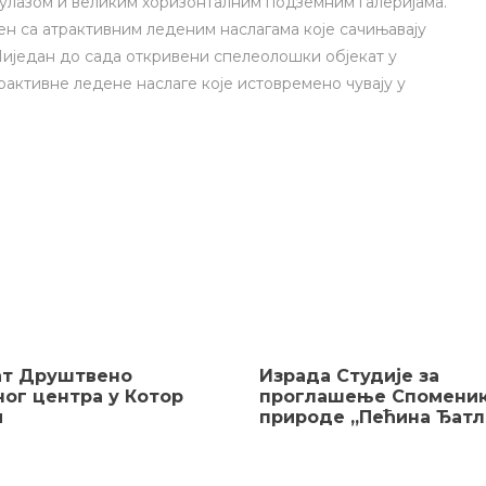
улазом и великим хоризонталним подземним галеријама.
ен са атрактивним леденим наслагама које сачињавају
 Ниједан до сада откривени спелеолошки објекат у
рактивне ледене наслаге које истовремено чувају у
ат Друштвено
Израда Студије за
ног центра у Котор
проглашење Спомени
и
природе „Пећина Ђатл