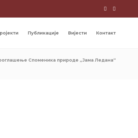
ројекти
Публикације
Вијести
Контакт
проглашење Споменика природе „Јама Ледана“