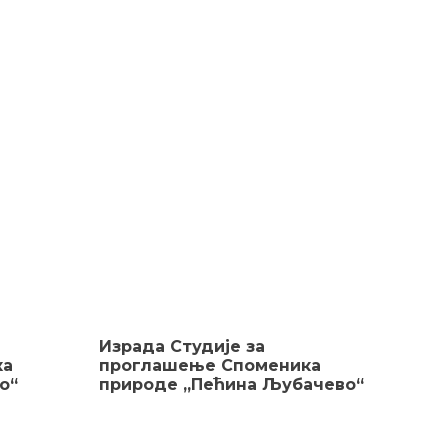
Израда Студије за
ка
проглашење Споменика
о“
природе „Пећина Љубачево“