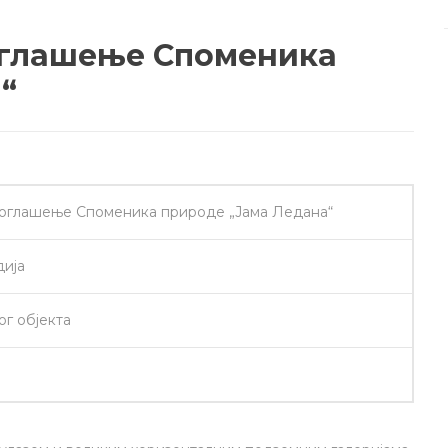
оглашење Споменика
“
роглашење Споменика природе „Јама Ледана“
дија
г објекта