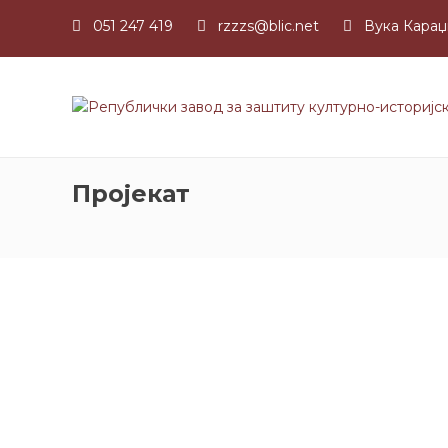
051 247 419
rzzzs@blic.net
Вука Караџ
Пројекат