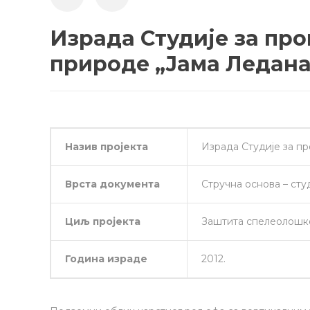
Израда Студије за пр
природе „Јама Ледана
Назив пројекта
Израда Студије за п
Врста документа
Стручна основа – сту
Циљ
пројекта
Заштита спелеолошко
Година израде
2012.