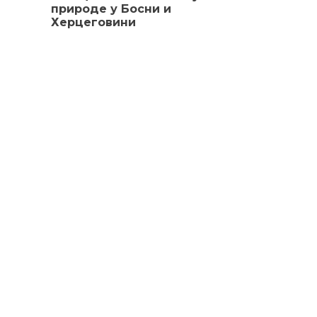
природе у Босни и
Херцеговини
Републички завод за заштиту културно-историјско
и природног насљеђа је републичка управна
организација у саставу Министарства просвјете и
културе Републике Српске.