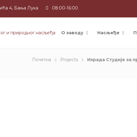
ића 4, Бања Лука
08:00-16:00
О заводу
Насљеђе
П
Почетна
Projects
Израда Студије за 