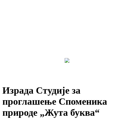
Израда Студије за
проглашење Споменика
природе „Жута буква“