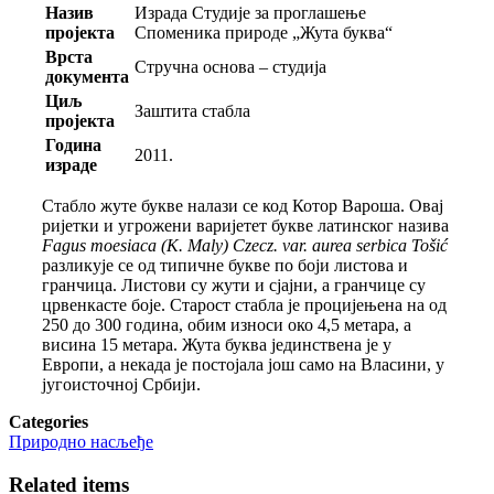
Назив
Израда Студије за проглашење
пројекта
Споменика природе „Жута буква“
Врста
Стручна основа – студија
документа
Циљ
Заштита стабла
пројекта
Година
2011.
израде
Стабло жуте букве налази се код Котор Вароша. Овај
ријетки и угрожени варијетет букве латинског назива
Fagus moesiaca (K. Maly) Czecz. var.
aurea serbica To
šić
разликује се од типичне букве по боји листова и
гранчица. Листови су жути и сјајни, а гранчице су
црвенкасте боје. Старост стабла је процијењена на од
250 до 300 година, обим износи око 4,5 метара, а
висина 15 метара. Жута буква јединствена је у
Европи, а некада је постојала још само на Власини, у
југоисточној Србији.
Categories
Природно насљеђе
Related items