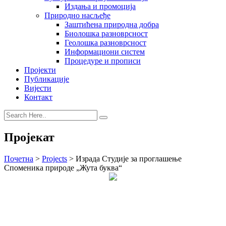
Издања и промоција
Природно насљеђе
Заштићена природна добра
Биолошка разноврсност
Геолошка разноврсност
Информациони систем
Процедуре и прописи
Пројекти
Публикације
Вијести
Контакт
Пројекат
Почетна
>
Projects
>
Израда Студије за проглашење
Споменика природе „Жута буква“