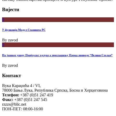
Вијести
0
У функцији Модул Станишта РС
By
zavod
0
На јавном увиду Приједлог oдлуке о проглашењу Парка природе “Велики Столац”
By
zavod
Контакт
Вука Караџића 4 / VI,
78000 Бања Лука, Република Српска, Босна и Херцеговина
Телефон:
+387 (0)51 247 419
Факс:
+387 (0)51 247 545
rzzzs@blic.net
ПОН-ПЕТ: 08:00-16:00