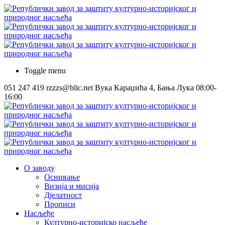
Toggle menu
051 247 419
rzzzs@blic.net
Вука Караџића 4, Бања Лука
08:00-
16:00
О заводу
Оснивање
Визија и мисија
Дјелатност
Прописи
Насљеђе
Културно-историјско насљеђе