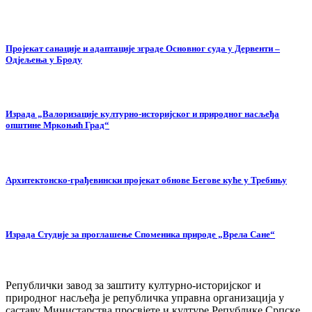
Пројекат санације и адаптације зграде Основног суда у Дервенти –
Одјељења у Броду
Израда „Валоризације културно-историјског и природног насљеђа
општине Мркоњић Град“
Архитектонско-грађевински пројекат обнове Бегове куће у Требињу
Израда Студије за проглашење Споменика природе „Врела Сане“
Републички завод за заштиту културно-историјског и
природног насљеђа је републичка управна организација у
саставу Министарства просвјете и културе Републике Српске.