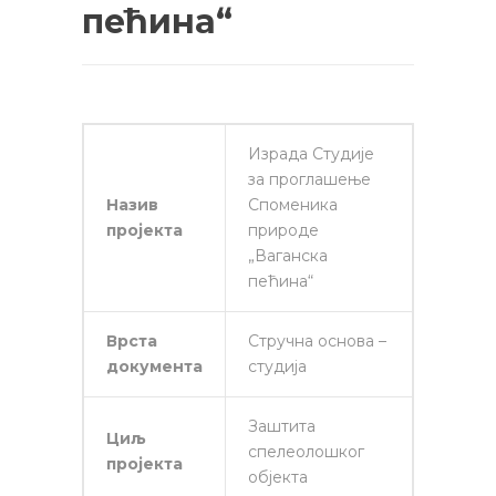
пећина“
Израда Студије
за проглашење
Назив
Споменика
пројекта
природе
„Ваганска
пећина“
Врста
Стручна основа –
документа
студија
Заштита
Циљ
спелеолошког
пројекта
објекта