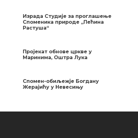
Израда Студије за проглашење
Споменика природе „Пећина
Растуша“
Пројекат обнове цркве у
Маринима, Оштра Лука
Спомен-обиљежје Богдану
Жерајићу у Невесињу