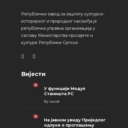
Републички завод за заштиту културно-
историјског и природног насљеђа је
републичка управна организација у
саставу Министарства просвјете и
културе Републике Српске.
Вијести
0
У функцији Модул
Станишта РС
By
zavod
0
На јавном увиду Приједлог
oдлуке о проглашењу