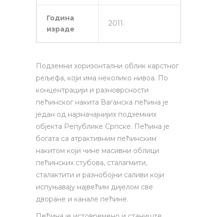
Година
2011.
израде
Подземни хоризонтални облик карстног
рељефа, који има неколико нивоа. По
концен­тра­ци­ји и разноврсности
пећинског накита Ваганска пећина је
један од најзначајнијих под­зем­них
објекта Републике Српске. Пећина је
богата са атрактивним пећинским
накитом ко­ји чине масивни облици
пећинских стубова, сталагмити,
сталактити и разнобојни саливи ко­ји
испуњавају највећим дијелом све
дворане и канале пећине.
Пећина је истовремено и станиште