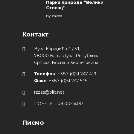
Парка природе “Велики
Столац”
By
zavod
Контакт
Вука Караџића 4 / VI,
78000 Бања Лука, Република
Српска, Босна и Херцеговина
Телефон:
+387 (0)51 247 419
Факс:
+387 (0)51 247 545
rzzzs@blic.net
ПОН-ПЕТ: 08:00-16:00
Писмо