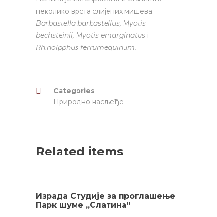
неколико врста слијепих мишева:
Barbastella
barbastel
lus
,
Myotis
bechsteinii
,
Myotis
emarginatus
i
Rhinolpphus
ferrumequinum
.
Categories
Природно насљеђе
Related items
Израда Студије за проглашење
Парк шуме „Слатина“