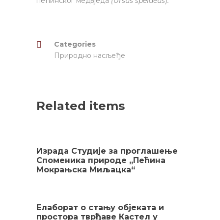
пећинског медвједа
(Ursus spelaeus).
Categories
Природно насљеђе
Related items
Израда Студије за проглашење
Споменика природе „Пећина
Мокрањска Миљацка“
Елаборат о стању објеката и
простора тврђаве Кастел у