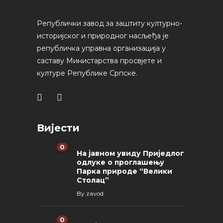
Републички завод за заштиту културно-
историјског и природног насљеђа је
републичка управна организација у
саставу Министарства просвјете и
културе Републике Српске.
Вијести
0
На јавном увиду Приједлог
oдлуке о проглашењу
Парка природе “Велики
Столац”
By
zavod
0