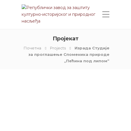
Пројекат
Почетна
Projects
Израда Студије
за проглашење Споменика природе
„Пећина под липом“