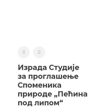
Израда Студије
за проглашење
Споменика
природе „Пећина
под липом“