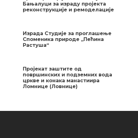
Бањалуци за израду пројекта
реконструкције и ремоделације
Израда Студије за проглашење
Споменика природе „Пећина
Растуша“
Пројекат заштите од
површинских и подземних вода
цркве и конака манастиира
Ломнице (Ловнице)