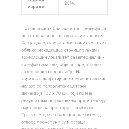
Година
2014.
израде
Поткапински облик карстног рељефа са
два отвора повезана кратаким каналом.
Као један од карактеристичних крашких
облика, некадашње станиште људи и
археолошки локалитет са материјалним
артефактима, овај објекат представља
археолошко геонасљеђе. На
хоризонталној стијени отвора поткапине
налазе се палеолитски цртежи
димензија 100 х 70 цм, који према
резултатима истраживања представљају
најстарије на простору Републике
Српске. У двије сонде копане испред
отвора пронађени су и остаци