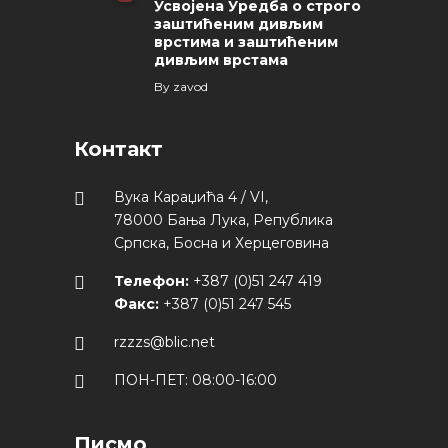
Усвојена Уредба о строго
заштићеним дивљим
врстима и заштићеним
дивљим врстама
By
zavod
Контакт
Вука Караџића 4 / VI,
78000 Бања Лука, Република
Српска, Босна и Херцеговина
Телефон:
+387 (0)51 247 419
Факс:
+387 (0)51 247 545
rzzzs@blic.net
ПОН-ПЕТ: 08:00-16:00
Писмо