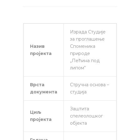
Израда Студије
за проглашење
Назив
Споменика
пројекта
природе
„Пећина под
липом“
Врста
Стручна основа –
документа
студија
Заштита
Циљ
спелеолошког
пројекта
објекта