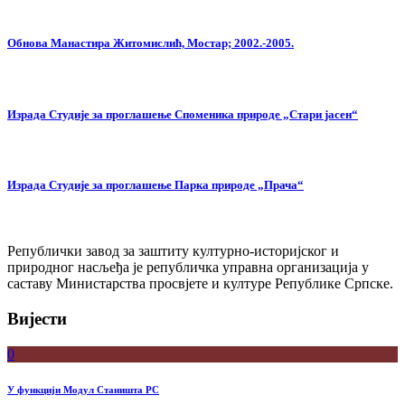
Обнова Манастира Житомислић, Мостар; 2002.-2005.
Израда Студије за проглашење Споменика природе „Стари јасен“
Израда Студије за проглашење Парка природе „Прача“
Републички завод за заштиту културно-историјског и
природног насљеђа је републичка управна организација у
саставу Министарства просвјете и културе Републике Српске.
Вијести
0
У функцији Модул Станишта РС