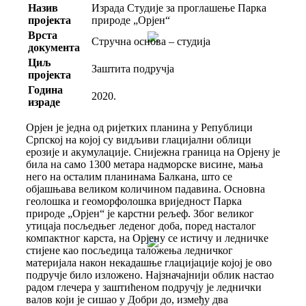
Назив
Израда Студије за проглашење Парка
пројекта
природе „Орјен“
Врста
Стручна основа – студија
документа
Циљ
Заштита подручја
пројекта
Година
2020.
израде
Орјен је једна од ријетких планина у Републици
Српској на којој су видљиви глацијални облици
ерозије и акумулације. Снијежна граница на Орјену је
била на само 1300 метара надморске висине, мања
него на осталим планинама Балкана, што се
објашњава великом количином падавина. Основна
геолошка и геоморфолошка вриједност Парка
природе „Орјен“ је карстни рељеф. Због великог
утицаја посљедњег леденог доба, поред насталог
компактног карста, на Орјену се истичу и ледничке
стијене као посљедица таложења ледничког
материјала након некадашње глацијације којој је ово
подручје било изложено. Најзначајнији облик настао
радом глечера у заштићеном подручју је леднички
валов који је сишао у Добри до, између два