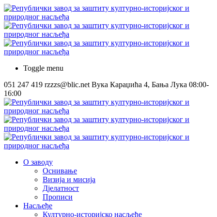
Toggle menu
051 247 419
rzzzs@blic.net
Вука Караџића 4, Бања Лука
08:00-
16:00
О заводу
Оснивање
Визија и мисија
Дјелатност
Прописи
Насљеђе
Културно-историјско насљеђе