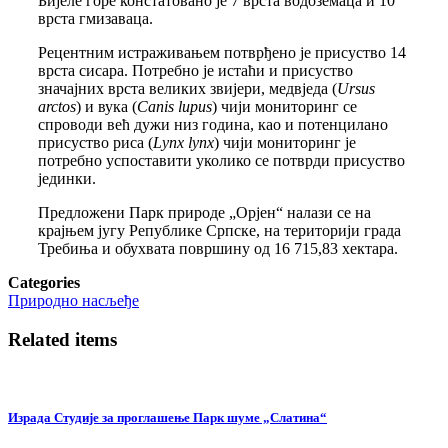
Бијеле горе констатовано је 7 врста водоземаца и 10
врста гмизаваца.
Рецентним истраживањем потврђено је присуство 14
врста сисара. Потребно је истаћи и присуство
значајних врстa великих звијери, медвједа (
Ursus
arctos
) и вука (
Canis
lupus
) чији мониторинг се
спроводи већ дужи низ година, као и потенцилано
присуство риса (
Lynx
lynx
) чији мониторинг је
потребно успоставити уколико се потврди присуство
јединки.
Предложени Парк природе „Орјен“ налази се на
крајњем југу Републике Српске, на територији града
Требиња и обухвата површину од 16 715,83 хектара.
Categories
Природно насљеђе
Related items
Израда Студије за проглашење Парк шуме „Слатина“