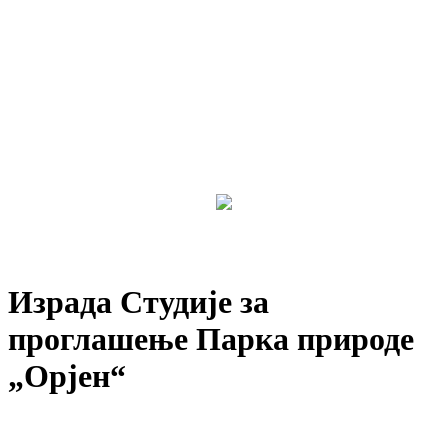
Израда Студије за
проглашење Парка природе
„Орјен“