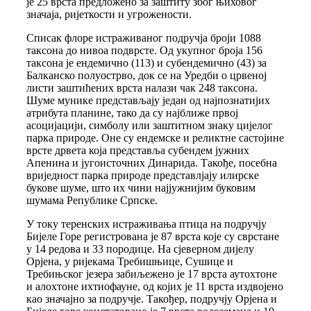
је 25 врста предложено за заштиту због њиховог
значаја, ријеткости и угрожености.
Списак флоре истраживаног подручја броји 1088
таксона до нивоа подврсте. Од укупног броја 156
таксона је ендемично (113) и субендемично (43) за
Балканско полуострво, док се на Уредби о црвеној
листи заштићених врста налази чак 248 таксона.
Шуме мунике представљају један од најпознатијих
атрибута планине, тако да су најближе првој
асоцијацији, симболу или заштитном знаку цијелог
парка природе. Оне су ендемске и реликтне састојине
врсте дрвета која представља субендем јужних
Апенина и југоисточних Динарида. Такође, посебна
вриједност парка природе представлјају илирске
букове шуме, што их чини најјужнијим буковим
шумама Републике Српске.
У току теренских истраживања птица на подручју
Бијеле Горе регистрована је 87 врста које су сврстане
у 14 редова и 33 породице. На сјеверном дијелу
Орјена, у ријекама Требишњице, Сушице и
Требињског језера забиљежено је 17 врста аутохтоне
и алохтоне ихтиофауне, од којих је 11 врста издвојено
као значајно за подручје. Такођер, подручју Орјена и