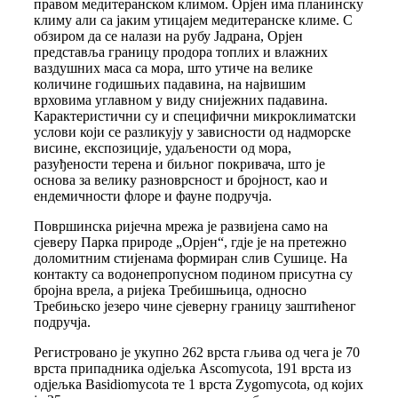
правом медитеранском климом. Орјен има планинску
климу али са јаким утицајем медитеранске климе. С
обзиром да се налази на рубу Јадрана, Орјен
представља границу продора топлих и влажних
ваздушних маса са мора, што утиче на велике
количине годишњих падавина, на највишим
врховима углавном у виду снијежних падавина.
Карактеристични су и специфични микроклиматски
услови који се разликују у зависности од надморске
висине, експозиције, удаљености од мора,
разуђености терена и биљног покривача, што је
основа за велику разноврсност и бројност, као и
ендемичности флоре и фауне подручја.
Површинска ријечна мрежа је развијена само на
сјеверу Парка природе „Орјен“, гдје је на претежно
доломитним стијенама формиран слив Сушице. На
контакту са водонепропусном подином присутна су
бројна врела, а ријека Требишњица, односно
Требињско језеро чине сјеверну границу заштићеног
подручја.
Регистровано је укупно 262 врстa гљива од чега је 70
врста припадника одјељка Ascomycota, 191 врста из
одјељка Basidiomycota те 1 врста Zygomycota, од којих