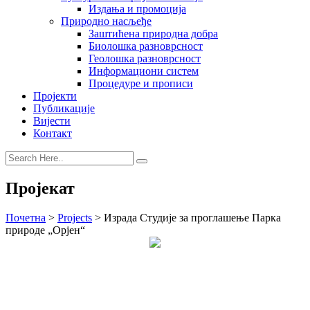
Издања и промоција
Природно насљеђе
Заштићена природна добра
Биолошка разноврсност
Геолошка разноврсност
Информациони систем
Процедуре и прописи
Пројекти
Публикације
Вијести
Контакт
Пројекат
Почетна
>
Projects
>
Израда Студије за проглашење Парка
природе „Орјен“