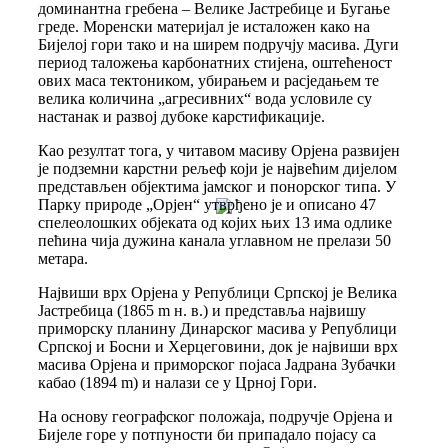
доминантна гребена – Велике Јастребице и Бугање
греде. Моренски материјал је исталожен како на
Бијелој гори тако и на ширем подручју масива. Дуги
период таложења карбонатних стијена, оштећеност
ових маса тектоником, убирањем и расједањем те
велика количина „агресивних“ вода условиле су
настанак и развој дубоке карстификације.
Као резултат тога, у читавом масиву Орјена развијен
је подземни карстни рељеф који је највећим дијелом
представљен објектима јамског и понорског типа. У
Парку природе „Орјен“ утврђено је и описано 47
спелеолошких објеката од којих њих 13 има одлике
пећина чија дужина канала углавном не прелази 50
метара.
Највиши врх Орјена у Републици Српској је Велика
Јастребица (1865 m н. в.) и представља највишу
приморску планину Динарског масива у Републици
Српској и Босни и Херцеговини, док је највиши врх
масива Орјена и приморског појаса Јадрана Зубачки
кабао (1894 m) и налази се у Црној Гори.
На основу географског положаја, подручје Орјена и
Бијеле горе у потпуности би припадало појасу са