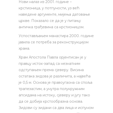
Нови налаз из 2001. године –
крстионица, у потпуности, уз већ
наведене аргументе, мијења датовање
цркве. Показало се да је у питању
античка грађевина са крстионицом.
Успостављањем манастира 2000. године
јавила се потреба за реконструкцијом
храма.
Храм Апостола Павла орјентисан је у
правцу исток-запад са незнатним
одступањем према сјеверу. Висина
остатака зидова је различита, а највећа
је 0,5 м. Основа је правоугаона са споља
трапезастим, а унутра полукружним
апсидама на истоку, сјеверу и југу тако
да се добија крстообразна основа.
Зидови су зидани са два лица и испуном