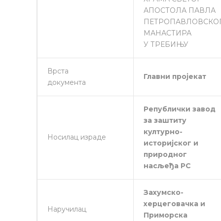
АПОСТОЛА ПАВЛА
ПЕТРОПАВЛОВСКО
МАНАСТИРА
У ТРЕБИЊУ
Врста
Главни пројекат
документа
Републички завод
за заштиту
културно-
Носилац израде
историјског и
природног
насљеђа РС
Захумско-
херцеговачка и
Наручилац
Приморска