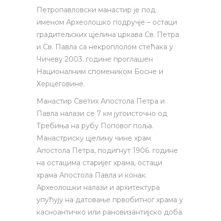
Петропавловски манастир је под
именом Археолошко подручје – остаци
градитељских цјелина цркава Св. Петра
и Св. Павла са некроплолом стећака у
Чичеву 2003. године проглашен
Националним спомеником Босне и
Херцеговине.
Манастир Светих Апостола Петра и
Павла налази се 7 км југоисточно од
Требиња на рубу Поповог поља.
Манастриску цјелину чине храм
Апостола Петра, подигнут 1906. године
на остацима старијег храма, остаци
храма Апостола Павла и конак.
Археолошки налази и архитектура
упућују на датовање првобитног храма у
касноантичко или рановизантијско доба.