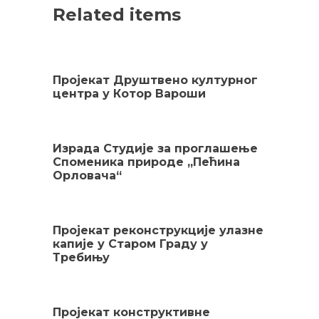
Related items
Пројекат Друштвено културног
центра у Котор Вароши
Израда Студије за проглашење
Споменика природе „Пећина
Орловача“
Пројекат реконструкције улазне
капије у Старом Граду у
Требињу
Пројекат конструктивне