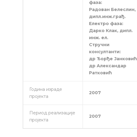
фаза:
Радован Белеслин,
дипл.инж.грађ.
Електро фаза:
Дарко Клак, дипл.
инж. ел.
Стручни
консултанти:
др Ђорђе Јанковић
др Александар
Ратковић
Година израде
2007
пројекта
Период реализације
2007
пројекта