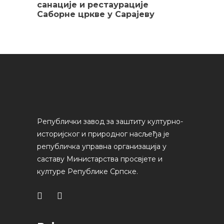
санације и рестаурације
Саборне цркве у Сарајеву
Републички завод за заштиту културно-
историјског и природног насљеђа је
републичка управна организација у
саставу Министарства просвјете и
културе Републике Српске.