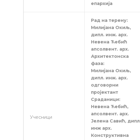
епархија
Рад на терену:
Милијана Окиљ,
дипл. инж. арх.
Невена Ћебић
апсолвент. арх.
Архитектонска
фаза:
Милијана Окиљ,
дипл. инж. арх.
одговорни
пројектант
Сраданици:
Невена Ћебић,
апсолвент. арх.
Учесници
Јелена Савић, дипл
инж арх.
Конструктивна