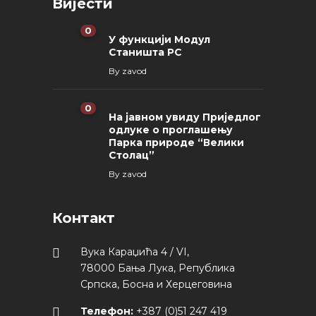
Вијести
0
У функцији Модул
Станишта РС
By
zavod
0
На јавном увиду Приједлог
oдлуке о проглашењу
Парка природе “Велики
Столац”
By
zavod
Контакт
Вука Караџића 4 / VI,
78000 Бања Лука, Република
Српска, Босна и Херцеговина
Телефон:
+387 (0)51 247 419