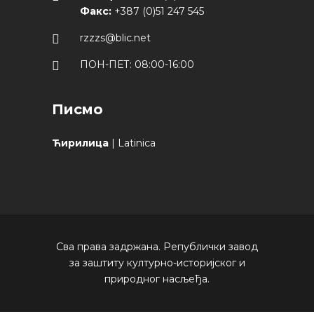
Факс:
+387 (0)51 247 545
rzzzs@blic.net
ПОН-ПЕТ: 08:00-16:00
Писмо
Ћирилица
|
Latinica
Сва права задржана. Републички завод
за заштиту културно-историјског и
природног насљеђа.