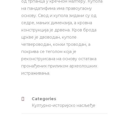
од трпанца у кречном малтеру. Купола
на пандатифима има правоугаону
основу. Свод и купола зидани су од
седре, мањих димензија, а кровна
конструкција је дрвена. Кров брода
цркве је двоводан, куполе
четвероводан, конхи троводан, а
покрива се теголом која је
реконструисана на основу остатака
пронађених приликом археолошких
истраживања.
Categories
Културно-историјско насљеђе