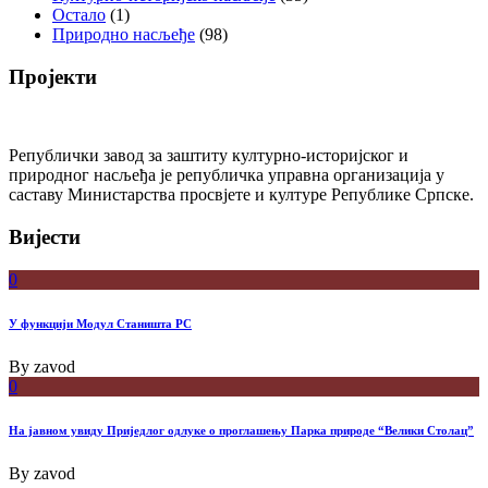
Остало
(1)
Природно насљеђе
(98)
Пројекти
Републички завод за заштиту културно-историјског и
природног насљеђа је републичка управна организација у
саставу Министарства просвјете и културе Републике Српске.
Вијести
0
У функцији Модул Станишта РС
By
zavod
0
На јавном увиду Приједлог oдлуке о проглашењу Парка природе “Велики Столац”
By
zavod