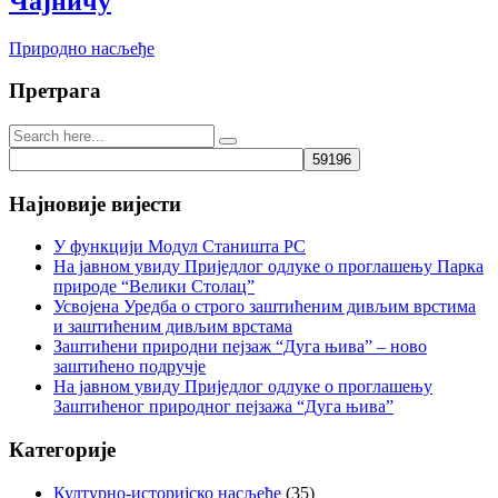
Чајничу
Природно насљеђе
Претрага
Најновије вијести
У функцији Модул Станишта РС
На јавном увиду Приједлог oдлуке о проглашењу Парка
природе “Велики Столац”
Усвојена Уредба о строго заштићеним дивљим врстима
и заштићеним дивљим врстама
Заштићени природни пејзаж “Дуга њива” – ново
заштићено подручје
На јавном увиду Приједлог oдлуке о проглашењу
Заштићеног природног пејзажа “Дуга њива”
Категорије
Културно-историјско насљеђе
(35)