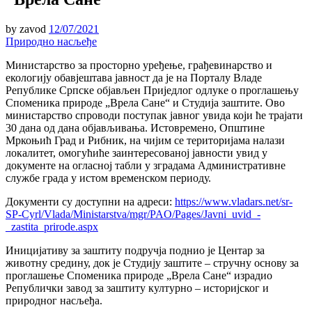
by
zavod
12/07/2021
Природно насљеђе
Министарство за просторно уређење, грађевинарство и
екологију обавјештава јавност да је на Порталу Владе
Републике Српске објављен Приједлог одлуке о проглашењу
Споменика природе „Врела Сане“ и Студија заштите. Ово
министарство спроводи поступак јавног увида који ће трајати
30 дана од дана објављивања. Истовремено, Општине
Мркоњић Град и Рибник, на чијим се територијама налази
локалитет, омогућиће заинтересованој јавности увид у
документе на огласној табли у зградама Административне
службе града у истом временском периоду.
Документи су доступни на адреси:
https://www.vladars.net/sr-
SP-Cyrl/Vlada/Ministarstva/mgr/PAO/Pages/Javni_uvid_-
_zastita_prirode.aspx
Иницијативу за заштиту подручја поднио је Центар за
животну средину, док је Студију заштите – стручну основу за
проглашење Споменика природе „Врела Сане“ израдио
Републички завод за заштиту културно – историјског и
природног насљеђа.