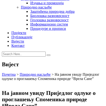
Издања и промоција
Природно насљеђе
Заштићена природна добра
Биолошка разноврсност
Геолошка разноврсност
Информациони систем
Процедуре и прописи
Пројекти
Публикације
Вијести
Контакт
Вијест
Почетна
>
Природно насљеђе
>
На јавном увиду Пријeдлог
одлуке о проглашењу Споменика природе “Врела Сане”
На јавном увиду Пријeдлог одлуке о
проглашењу Споменика природе
“Врела Сане”