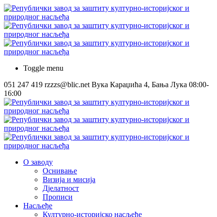
Toggle menu
051 247 419
rzzzs@blic.net
Вука Караџића 4, Бања Лука
08:00-
16:00
О заводу
Оснивање
Визија и мисија
Дјелатност
Прописи
Насљеђе
Културно-историјско насљеђе