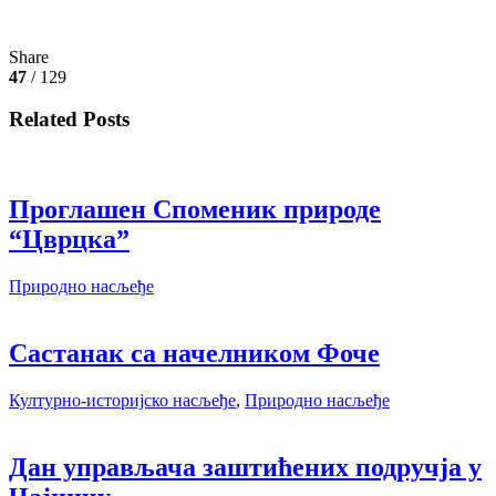
Share
47
/ 129
Related Posts
Проглашен Споменик природе
“Цврцка”
Природно насљеђе
Састанак са начелником Фоче
Културно-историјско насљеђе
,
Природно насљеђе
Дан управљача заштићених подручја у