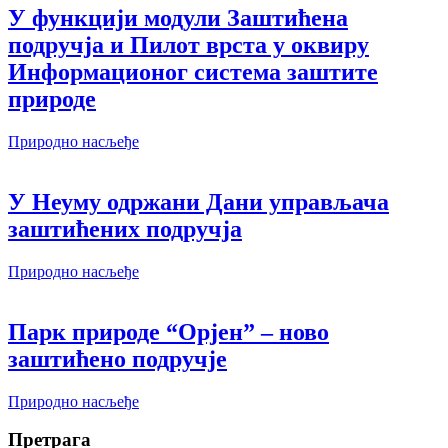
У функцији модули Заштићена
подручја и Пилот врста у оквиру
Информационoг система заштите
природе
Природно насљеђе
У Неуму одржани Дани управљача
заштићених подручја
Природно насљеђе
Парк природе “Орјен” – ново
заштићено подручје
Природно насљеђе
Претрага