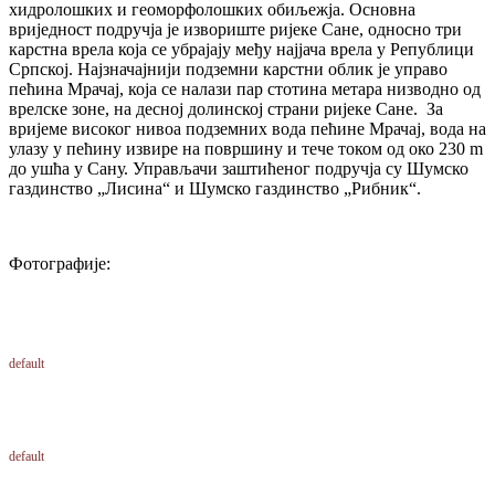
хидролошких и геоморфолошких обиљежја. Основна
вриједност подручја је извориште ријеке Сане, односно три
карстна врела која се убрајају међу најјача врела у Републици
Српској. Најзначајнији подземни карстни облик је управо
пећина Мрачај, која се налази пар стотина метара низводно од
врелске зоне, на десној долинској страни ријеке Сане. За
вријеме високог нивоа подземних вода пећине Мрачај, вода на
улазу у пећину извире на површину и тече током од око 230 m
до ушћа у Сану. Управљачи заштићеног подручја су Шумско
газдинство „Лисина“ и Шумско газдинство „Рибник“.
Фотографије:
default
default
default
default