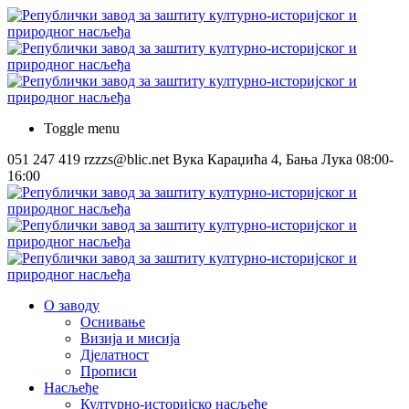
Toggle menu
051 247 419
rzzzs@blic.net
Вука Караџића 4, Бања Лука
08:00-
16:00
О заводу
Оснивање
Визија и мисија
Дјелатност
Прописи
Насљеђе
Културно-историјско насљеђе