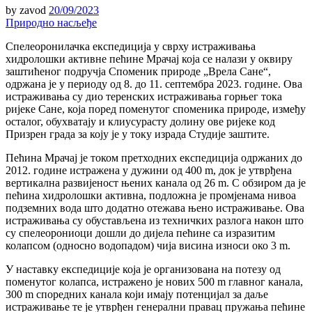
by
zavod
20/09/2023
Природно насљеђе
Спелеоронилачка експедиција у сврху истраживања
хидролошки активне пећине Мрачај која се налази у оквиру
заштићеног подручја Споменик природе „Врела Сане“,
одржана је у периоду од 8. до 11. септембра 2023. године. Ова
истраживања су дио теренских истраживања горњег тока
ријеке Сане, која поред поменутог споменика природе, између
осталог, обухватају и клиусурасту долину ове ријеке код
Призрен града за коју је у току израда Студије заштите.
Пећина Мрачај је током претходних експедиција одржаних до
2012. године истражена у дужини од 400 m, док је утврђена
вертикална развијеност њених канала од 26 m. С обзиром да је
пећина хидролошки активна, подложна је промјенама нивоа
подземних вода што додатно отежава њено истраживање. Ова
истраживања су обустављена из техничких разлога након што
су спелеорониоци дошли до дијела пећине са изразитим
колапсом (односно водопадом) чија висина износи око 3 m.
У наставку експедиције која је организована на потезу од
поменутог колапса, истражено је нових 500 m главног канала,
300 m споредних канала који имају потенцијал за даље
истраживање те је утврђен генерални правац пружања пећине