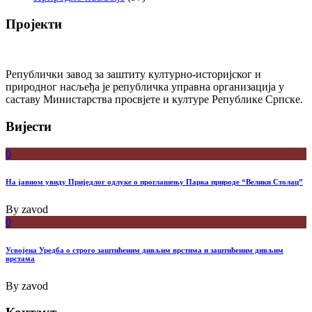
Пројекти
Републички завод за заштиту културно-историјског и
природног насљеђа је републичка управна организација у
саставу Министарства просвјете и културе Републике Српске.
Вијести
0
На јавном увиду Приједлог oдлуке о проглашењу Парка природе “Велики Столац”
By
zavod
0
Усвојена Уредба о строго заштићеним дивљим врстима и заштићеним дивљим
врстама
By
zavod