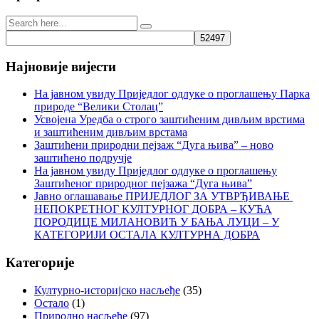
Најновије вијести
На јавном увиду Приједлог oдлуке о проглашењу Парка
природе “Велики Столац”
Усвојена Уредба о строго заштићеним дивљим врстима
и заштићеним дивљим врстама
Заштићени природни пејзаж “Дуга њива” – ново
заштићено подручје
На јавном увиду Приједлог oдлуке о проглашењу
Заштићеног природног пејзажа “Дуга њива”
Јавно оглашавање ПРИЈЕДЛОГ ЗА УТВРЂИВАЊЕ
НЕПОКРЕТНОГ КУЛТУРНОГ ДОБРА – КУЋА
ПОРОДИЦЕ МИЛАНОВИЋ У БАЊА ЛУЦИ – У
КАТЕГОРИЈИ ОСТАЛА КУЛТУРНА ДОБРА
Категорије
Културно-историјско насљеђе
(35)
Остало
(1)
Природно насљеђе
(97)