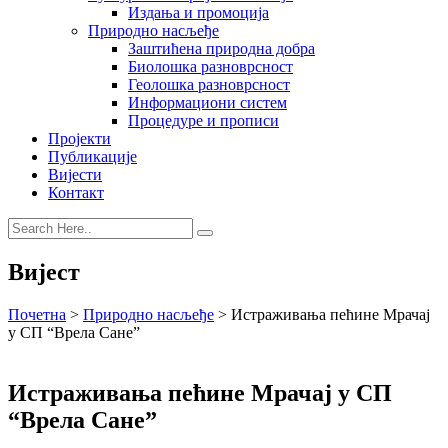
Издања и промоција
Природно насљеђе
Заштићена природна добра
Биолошка разноврсност
Геолошка разноврсност
Информациони систем
Процедуре и прописи
Пројекти
Публикације
Вијести
Контакт
Вијест
Почетна
>
Природно насљеђе
>
Истраживања пећине Мрачај
у СП “Врела Сане”
Истраживања пећине Мрачај у СП
“Врела Сане”