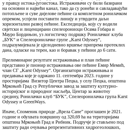
у правцу истока-југоистока. Истраживачи су били базирани
на основни и највећи канал, тако да су ронећи и савладавајући
потопљене и суве дијелове пећине са комплетном ронилачком
опремом, успјели поставити линију и утврдити даљи
хоризонтални развој пећине. Експедиција, коју су водили
свјетски и лиценцирани спелеорониоци Осама Гобара и
Мауро Бордињон, уз логистичку подршку Ронилачког клуба
„БУK“ и Спелеоронилачке групе „Karst Odyssey“,
подразумијевала је цјелодневно вршење припрема протеклих
дана, одласке на терен, као и боравак у пећини до 6 сати.
Прелиминарне резултате истраживања и план пећине
представио је пионир истраживања ове пећине Емир Мемић,
члан СГ „Karst Odyssey“. Организатори истраживања и
предавања које је одржано 11. септембра 2023. године у
просторијама Визитор Центра Пецка, у селу Пецка, општина
Мркоњић Град су Републички завод за заштиту културно-
историјског и природног насљеђа, Центар за животну
средину, Ронилачки клуб “БУK”, Спелеоронилачка група Karst
Odyssey и GreenWays.
Иначе, Споменик природе „Врела Сане” проглашен је 2021.
године и обухвата површину од 320,69 ha на територијама
општина Мркоњић Град и Рибник. Подручје је стављено под
заштиту ради очувања репрезентативних хидрогеолошких,