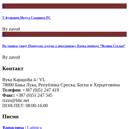
0
У функцији Модул Станишта РС
By
zavod
0
На јавном увиду Приједлог oдлуке о проглашењу Парка природе “Велики Столац”
By
zavod
Контакт
Вука Караџића 4 / VI,
78000 Бања Лука, Република Српска, Босна и Херцеговина
Телефон:
+387 (0)51 247 419
Факс:
+387 (0)51 247 545
rzzzs@blic.net
ПОН-ПЕТ: 08:00-16:00
Писмо
Ћирилица
|
Latinica