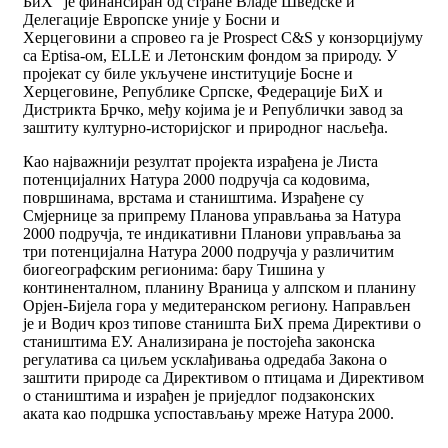
БиХ“ је финансиран од стране Владе Шведске и
Делегације Европске уније у Босни и
Херцеговини а спровео га је Prospect C&S у конзорцијуму
са Eptisa-ом, ELLE и Летонским фондом за природу. У
пројекат су биле укључене институције Босне и
Херцеговине, Републике Српске, Федерације БиХ и
Дистрикта Брчко, међу којима је и Републички завод за
заштиту културно-историјског и природног насљеђа.
Као најважнији резултат пројекта израђена је Листа
потенцијалних Натура 2000 подручја са кодовима,
површинама, врстама и стаништима. Израђене су
Смјернице за припрему Планова управљања за Натура
2000 подручја, те индикативни Планови управљања за
три потенцијална Натура 2000 подручја у различитим
биогеографским регионима: бару Тишина у
континенталном, планину Враница у алпском и планину
Орјен-Бијела гора у медитеранском региону. Направљен
је и Водич кроз типове станишта БиХ према Директиви о
стаништима ЕУ. Анализирана је постојећа законска
регулатива са циљем усклађивања одредаба Закона о
заштити природе са Директивом о птицама и Директивом
о стаништима и израђен је приједлог подзаконских
аката као подршка успостављању мреже Натура 2000.