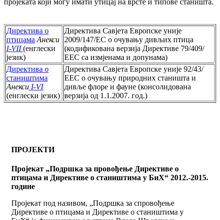
пројеката који могу имати утицај на врсте и типове станишта.
Директива о
Директива Савјета Европске уније
птицама
Анекси
2009/147/EC о очувању дивљих птица
I-VII
(енглески
(кодификована верзија Директиве 79/409/
језик)
.AA
ЕЕC са измјенама и допунама)
Директива о
Директива Савјета Европске уније 92/43/
стаништима
ЕЕC о очувању природних станишта и
Анекси
I-VI
дивље флоре и фауне (консолидована
(енглески језик)
верзија од 1.1.2007. год.)
ПРОЈЕКТИ
Пројекат „Подршка за провођење Директиве о
птицама и Директиве о стаништима у БиХ“ 2012.-2015.
године
Пројекат под називом, „Подршка за спровођење
Директиве о птицама и Директиве о стаништима у