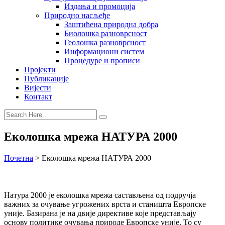
Издања и промоција
Природно насљеђе
Заштићена природна добра
Биолошка разноврсност
Геолошка разноврсност
Информациони систем
Процедуре и прописи
Пројекти
Публикације
Вијести
Контакт
Еколошка мрежа НАТУРА 2000
Почетна
>
Еколошка мрежа НАТУРА 2000
Натура 2000 је еколошка мрежа састављена од подручја
важних за очување угрожених врста и станишта Европске
уније. Базирана је на двије директиве које представљају
основу политике очувања природе Европске уније. То су