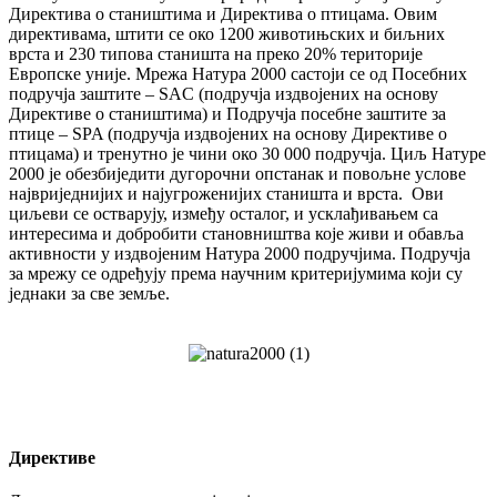
Директива о стаништима и Директива о птицама. Овим
директивама, штити се око 1200 животињских и биљних
врста и 230 типова станишта на преко 20% територије
Европске уније. Мрежa Натура 2000 састоји се од Посебних
подручја заштите – SAC (подручја издвојених на основу
Директиве о стаништима) и Подручја посебне заштите за
птице – SPA (подручја издвојених на oснoву Директиве о
птицама) и тренутно је чини око 30 000 подручја. Циљ Натуре
2000 је обезбиједити дугорочни опстанак и повољне услове
највриједнијих и најугроженијих станишта и врста. Ови
циљеви се остварују, између осталог, и усклађивањем са
интересима и добробити становништва које живи и обавља
активности у издвојеним Натура 2000 подручјима. Подручја
за мрежу се одређују према научним критеријумима који су
једнаки за све земље.
Директиве