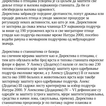
Директива о птицама усвојена је са циљем да заштити све
дивље птице и њихова најважнија станишта. Да би се
обезбиједила њихова одрживост,
Директива забрањује поједине дјелтаности, попут држања или
продаје дивљих птица и уводи законске процедуре за
регулацију неких активности, као што је лов. Директивом
се захтијева да свака земља чланица ЕУ најважнија подручја
за више од 190 угрожених врста и све миграторне птице
утврди као подручја еколошке мреже Натура 2000, посебно
водећи рачуна о мочварним подручјима од међународног
значаја.
Директива о стаништима се базира
на сличним мјерама заштите као и Директива о птицама, с
тим што обухвата већи број врста и типова станишта европске
флоре и фауне. У Анексу (Додатку) I налази се листа око 230
типова станишта који захтијевају заштиту кроз одређивање
подручја еколошке мреже, а у Анексу (Додатку) II се налази
листа око 1000 биљних и животињских врста који такође
захтијевају заштиту кроз одређивање подручја. Анекс
(Додатак) III садржи листу критеријума за избор подручја
Натура 2000. У Анексима (Додацима) IV – VI дефинисане су
одредбе за заштиту (строга заштита, мјере заштите/управљања,
средства и начин лова, сакупљања, превоза). Директива о
стаништима прецизнија је по питању оцјене планова и