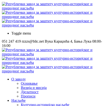
Toggle menu
051 247 419
rzzzs@blic.net
Вука Караџића 4, Бања Лука
08:00-
16:00
О заводу
Оснивање
Визија и мисија
Дјелатност
Прописи
Насљеђе
Културно-историјско насљеђе