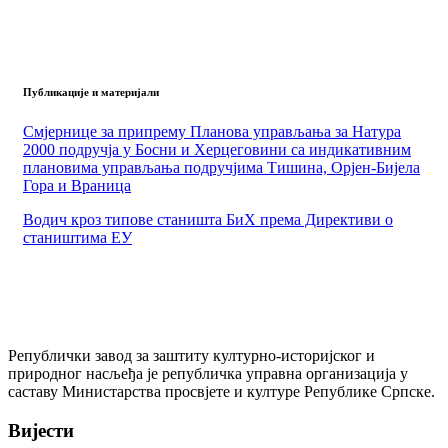
Публикације и материјали
Смјернице за припрему Планова управљања за Натура
2000 подручја у Босни и Херцеговини са индикативним
плановима управљања подручјима Тишина, Орјен-Бијела
Гора и Враница
Водич кроз типове станишта БиХ према Директиви о
стаништима ЕУ
Републички завод за заштиту културно-историјског и
природног насљеђа је републичка управна организација у
саставу Министарства просвјете и културе Републике Српске.
Вијести