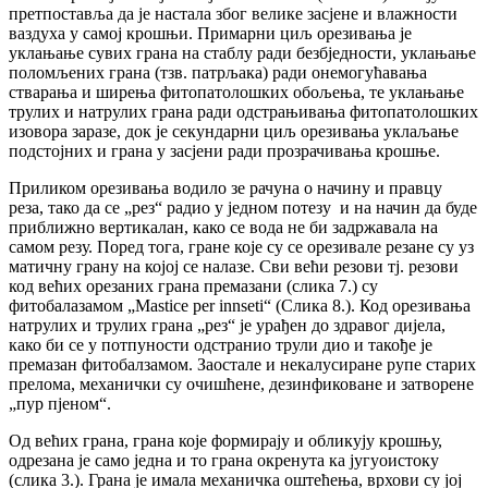
претпоставља да је настала због велике засјене и влажности
ваздуха у самој крошњи. Примарни циљ орезивања је
уклањање сувих грана на стаблу ради безбједности, уклањање
поломљених грана (тзв. патрљака) ради онемогућавања
стварања и ширења фитопатолошких обољења, те уклањање
трулих и натрулих грана ради одстрањивања фитопатолошких
изовора заразе, док је секундарни циљ орезивања уклаљање
подстојних и грана у засјени ради прозрачивања крошње.
Приликом орезивања водило зе рачуна о начину и правцу
реза, тако да се „рез“ радио у једном потезу и на начин да буде
приближно вертикалан, како се вода не би задржавала на
самом резу. Поред тога, гране које су се орезивале резане су уз
матичну грану на којој се налазе. Сви већи резови тј. резови
код већих орезаних грана премазани (слика 7.) су
фитобалазамом „Mastice per innseti“ (Слика 8.). Код орезивања
натрулих и трулих грана „рез“ је урађен до здравог дијела,
како би се у потпуности одстранио трули дио и такође је
премазан фитобалзамом. Заостале и некалусиране рупе старих
прелома, механички су очишћене, дезинфиковане и затворене
„пур пјеном“.
Од већих грана, грана које формирају и обликују крошњу,
одрезана је само једна и то грана окренута ка југуоистоку
(слика 3.). Грана је имала механичка оштећења, врхови су јој