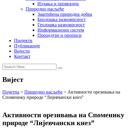
Издања и промоција
Природно насљеђе
Заштићена природна добра
Биолошка разноврсност
Геолошка разноврсност
Информациони систем
Процедуре и прописи
Пројекти
Публикације
Вијести
Контакт
Вијест
Почетна
>
Природно насљеђе
>
Активности орезивања на
Споменику природе “Лијевчански кнез”
Активности орезивања на Споменику
природе “Лијевчански кнез”