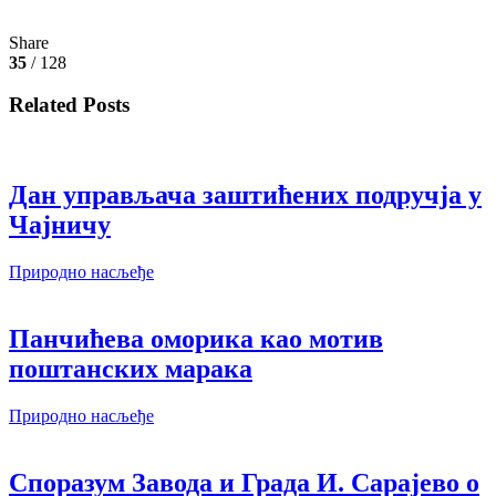
Share
35
/ 128
Related Posts
Дан управљача заштићених подручја у
Чајничу
Природно насљеђе
Панчићева оморика као мотив
поштанских марака
Природно насљеђе
Споразум Завода и Града И. Сарајево о