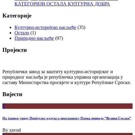
КАТЕГОРИЈИ ОСТАЛА КУЛТУРНА ДОБРА
Категорије
Културно-историјско насљеђе
(35)
Остало
(1)
Природно насљеђе
(97)
Пројекти
Републички завод за заштиту културно-историјског и
природног насљеђа је републичка управна организација у
саставу Министарства просвјете и културе Републике Српске.
Вијести
0
На јавном увиду Приједлог oдлуке о проглашењу Парка природе “Велики Столац”
By
zavod