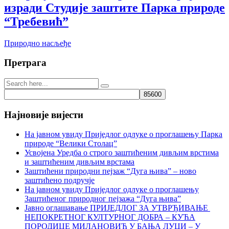
изради Студије заштите Парка природе
“Требевић”
Природно насљеђе
Претрага
Најновије вијести
На јавном увиду Приједлог oдлуке о проглашењу Парка
природе “Велики Столац”
Усвојена Уредба о строго заштићеним дивљим врстима
и заштићеним дивљим врстама
Заштићени природни пејзаж “Дуга њива” – ново
заштићено подручје
На јавном увиду Приједлог oдлуке о проглашењу
Заштићеног природног пејзажа “Дуга њива”
Јавно оглашавање ПРИЈЕДЛОГ ЗА УТВРЂИВАЊЕ
НЕПОКРЕТНОГ КУЛТУРНОГ ДОБРА – КУЋА
ПОРОДИЦЕ МИЛАНОВИЋ У БАЊА ЛУЦИ – У