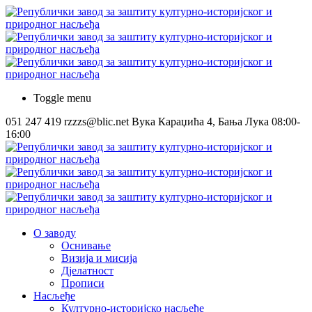
Toggle menu
051 247 419
rzzzs@blic.net
Вука Караџића 4, Бања Лука
08:00-
16:00
О заводу
Оснивање
Визија и мисија
Дјелатност
Прописи
Насљеђе
Културно-историјско насљеђе