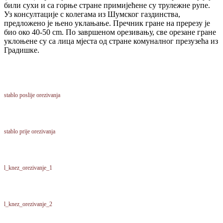
били сухи и са горње стране примијећене су трулежне рупе.
Уз консултације с колегама из Шумског газдинства,
предложено је њено уклањање. Пречник гране на пререзу је
био око 40-50 cm. По завршеном орезивању, све орезане гране
уклоњене су са лица мјеста од стране комуналног презузећа из
Градишке.
stablo poslije orezivanja
stablo prije orezivanja
l_knez_orezivanje_1
l_knez_orezivanje_2