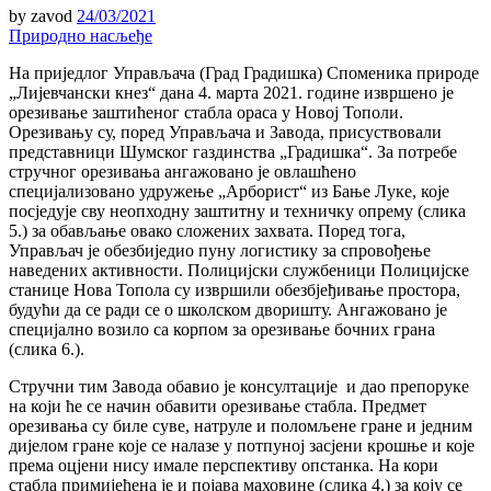
by
zavod
24/03/2021
Природно насљеђе
На приједлог Управљача (Град Градишка) Споменика природе
„Лијевчански кнез“ дана 4. марта 2021. године извршено је
орезивање заштићеног стабла ораса у Новој Тополи.
Орезивању су, поред Управљача и Завода, присуствовали
представници Шумског газдинства „Градишка“. За потребе
стручног орезивања ангажовано је овлашћено
специјализовано удружење „Арборист“ из Бање Луке, које
посједује сву неопходну заштитну и техничку опрему (слика
5.) за обављање овако сложених захвата. Поред тога,
Управљач је обезбиједио пуну логистику за спровођење
наведених активности. Полицијски службеници Полицијске
станице Нова Топола су извршили обезбјеђивање простора,
будући да се ради се о школском дворишту. Ангажовано је
специјално возило са корпом за орезивање бочних грана
(слика 6.).
Стручни тим Завода обавио је консултације и дао препоруке
на који ће се начин обавити орезивање стабла. Предмет
орезивања су биле суве, натруле и поломљене гране и једним
дијелом гране које се налазе у потпуној засјени крошње и које
према оцјени нису имале перспективу опстанка. На кори
стабла примијећена је и појава маховине (слика 4.) за коју се