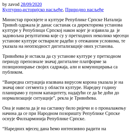
by
zavod
28/09/2020
Културно-историјско насљеђе
,
Природно насљеђе
Министар просвјете и културе Републике Српске Наталија
Тривић одржала је данас састанак са директорима установа
културе у Републици Српској након којег је изјавила да je
задовољна резултатима које су у претходних неколико мјесеци
установе културе оствариле радећи у отежаним условима, те
указала на неопходност дигитализације ових установа.
Тривићева је истакла да су установе културе у претходном
периоду препознале значај дигиталне платформе за
позиционирање својих садржаја, али и комуницирања са
публиком.
“Ванредна ситуација изазвана вирусом корона указала је на
значај овог сегмента у области културе. Наредну годину
планирамо у пуном капацитету, надајући се да ће доћи до
нормализације ситуације”, рекла је Тривићева.
Она је навела да је на састанку било ријечи и о проналажењу
начина да се при Народном позоришту Републике Српске
оснује Филхармонија Републике Српске.
“Наредних мјесец дана ћемо интензивно радити на