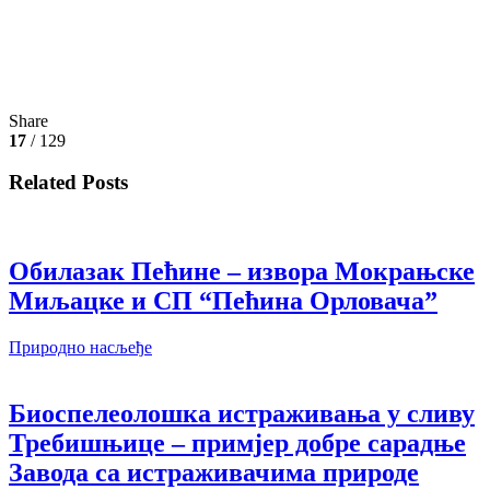
Share
17
/ 129
Related Posts
Обилазак Пећине – извора Мокрањске
Миљацке и СП “Пећина Орловача”
Природно насљеђе
Биоспелеолошка истраживања у сливу
Требишњице – примјер добре сарадње
Завода са истраживачима природе