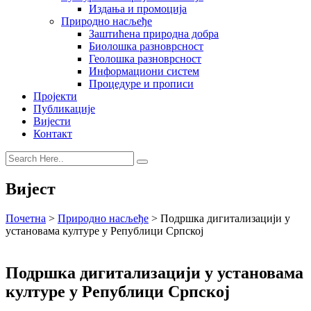
Издања и промоција
Природно насљеђе
Заштићена природна добра
Биолошка разноврсност
Геолошка разноврсност
Информациони систем
Процедуре и прописи
Пројекти
Публикације
Вијести
Контакт
Вијест
Почетна
>
Природно насљеђе
>
Подршка дигитализацији у
установама културе у Републици Српској
Подршка дигитализацији у установама
културе у Републици Српској