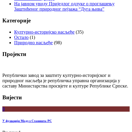
На јавном увиду Приједлог oдлуке о проглашењу
Заштићеног природног пејзажа “Дуга њива”
Категорије
Културно-историјско насљеђе
(35)
Остало
(1)
Природно насљеђе
(98)
Пројекти
Републички завод за заштиту културно-историјског и
природног насљеђа је републичка управна организација у
саставу Министарства просвјете и културе Републике Српске.
Вијести
0
У функцији Модул Станишта РС