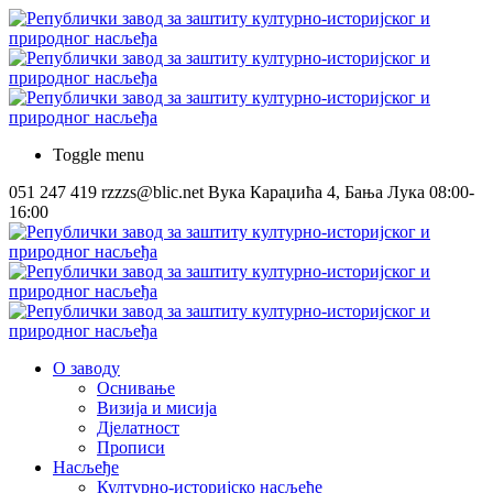
Toggle menu
051 247 419
rzzzs@blic.net
Вука Караџића 4, Бања Лука
08:00-
16:00
О заводу
Оснивање
Визија и мисија
Дјелатност
Прописи
Насљеђе
Културно-историјско насљеђе