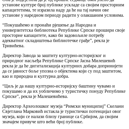
установе културе број публике ускладе са својим просторним
капацитетима, те изразила наду да ће на тај начин ове
установе у наредном периоду радити у олакшаним условима.
“Покушаћемо и пронаћи рјешење да Народна и
универзитетска библиотека Републике Српске прошири своје
просторне капацитете, како би задовољиле потребу
адекватног складиштења библиотечке грађе”, рекла је
Тривићева.
Директор Завода за заштиту културно-историјског и
природног насљеђа Републике Српске Јасна Милешевић
рекла је да ће дигитализација културних добара допринијети
да се јавност боље упозна о објектима који су под заштитом,
као и природна и културна добра.
“Циљ је да нашу културно-историјску баштину чувамо и
покушамо и да их уобличимо у туристичку понуду Републике
Српске”, рекла је Малешевићева.
Директор Археолошког музеја “Римски муниципиј” Скелани
Свјетлана Марковић истакла је туристички потенцијал овог
музеја, који се налази близу границе са Србијом, да својим
значајем привуче што већи број публике.