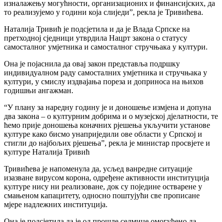
изналажењу могућности, организационих и финансијских, да
то реализујемо у години која слиједи”, рекла је Тривићева.
Наталија Тривић је подсјетила и да је Влада Српске на
претходној сједници утврдила Нацрт закона о статусу
самосталног умјетника и самосталног стручњака у култури.
Она је појаснила да овај закон представља подршку
индивидуалном раду самосталних умјетника и стручњака у
култури, у смислу издвајања пореза и доприноса на њихов
годишњи ангажман.
“У плану за наредну годину је и доношење измјена и допуна
два закона – о културним добрима и о музејској дјелатности, те
ћемо прије доношења коначних рјешења укључити установе
културе како бисмо унаприједили ове области у Српској и
стигли до најбољих рјешења”, рекла је министар просвјете и
културе Наталија Тривић
Тривићева је напоменула да, усљед ванредне ситуације
изазване вирусом корона, одређене активности институција
културе нису ни реализоване, док су поједине остварене у
смањеном капацитету, односно поштујући све прописане
мјере надлежних институција.
Она је подсјетила да је од прошле седмице омогућено да