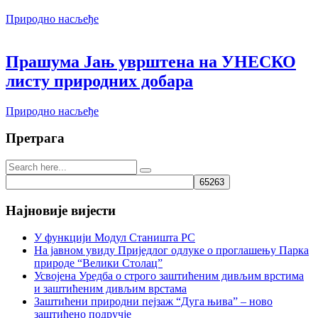
Природно насљеђе
Прашума Јањ уврштена на УНЕСКО
листу природних добара
Природно насљеђе
Претрага
Најновије вијести
У функцији Модул Станишта РС
На јавном увиду Приједлог oдлуке о проглашењу Парка
природе “Велики Столац”
Усвојена Уредба о строго заштићеним дивљим врстима
и заштићеним дивљим врстама
Заштићени природни пејзаж “Дуга њива” – ново
заштићено подручје